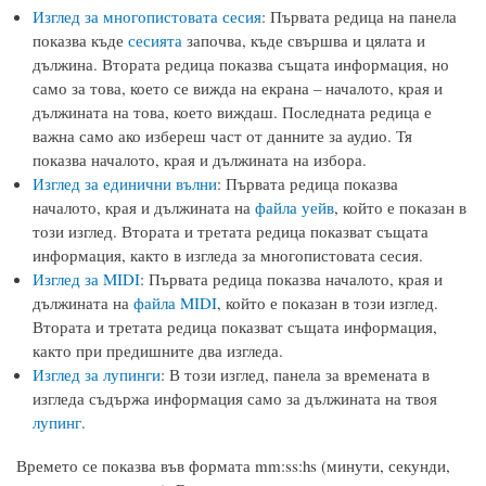
Изглед за многопистовата сесия
: Първата редица на панела
показва къде
сесията
започва, къде свършва и цялата и
дължина. Втората редица показва същата информация, но
само за това, което се вижда на екрана – началото, края и
дължината на това, което виждаш. Последната редица е
важна само ако избереш част от данните за аудио. Тя
показва началото, края и дължината на избора.
Изглед за единични вълни
: Първата редица показва
началото, края и дължината на
файла уейв
, който е показан в
този изглед. Втората и третата редица показват същата
информация, както в изгледа за многопистовата сесия.
Изглед за MIDI
: Първата редица показва началото, края и
дължината на
файла MIDI
, който е показан в този изглед.
Втората и третата редица показват същата информация,
както при предишните два изгледа.
Изглед за лупинги
: В този изглед, панела за времената в
изгледа съдържа информация само за дължината на твоя
лупинг
.
Времето се показва във формата mm:ss:hs (минути, секунди,