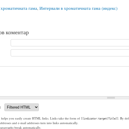
 хроматичната гама
,
Интервали в хроматичната гама (индекс)
ов коментар
t
g helps you easily create HTML links. Links take the form of
. By def
[[indicator:target|Title]]
dresses and e-mail addresses turn into links automatically.
paragraphs break automatically.