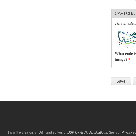
CAPTCHA
This questio
What code is
image?
*
From the creators of
Orinj
and editors of
DSP for Audio Applications
. See our
Privacy po