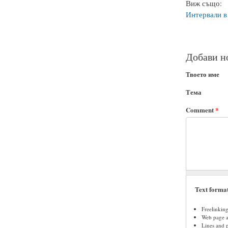
Виж също:
Интервали в
Добави н
Твоето име
Тема
Comment
*
Text forma
Freelinkin
Web page ad
Lines and 