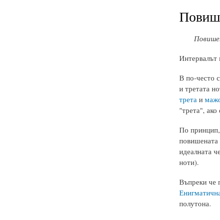
Повише
Повише
Интервалът 
В по-често 
и третата но
трета
и
мажо
"трета", ако
По принцип,
повишената 
идеалната ч
ноти).
Въпреки че п
Енигматична
полутона.