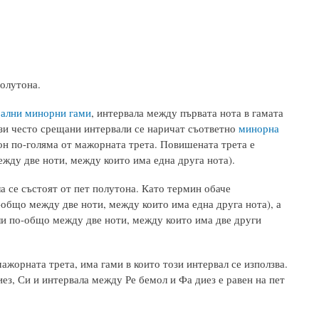
олутона.
ални минорни гами
, интервала между първата нота в гамата
Тези често срещани интервали се наричат съответно
минорна
он по-голяма от мажорната трета. Повишената трета е
между две ноти, между които има една друга нота).
ла се състоят от пет полутона. Като термин обаче
-общо между две ноти, между които има една друга нота), а
или по-общо между две ноти, между които има две други
ажорната трета, има гами в които този интервал се използва.
иез, Си и интервала между Ре бемол и Фа диез е равен на пет