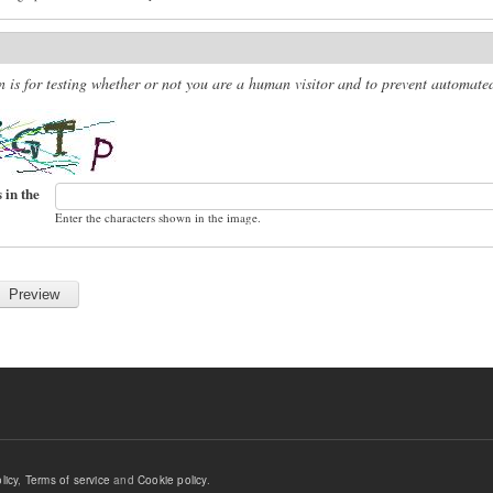
n is for testing whether or not you are a human visitor and to prevent automat
 in the
Enter the characters shown in the image.
licy
,
Terms of service
and
Cookie policy
.