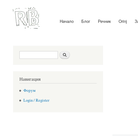
Начало
Блог
Речник
Orinj
З
Main menu
Search form
Search
Навигация
Форум
Login / Register