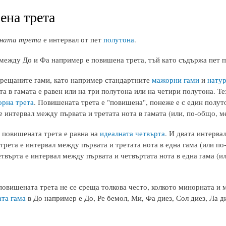
на трета
ната трета
е интервал от пет
полутона
.
между До и Фа например е повишена трета, тъй като съдържа пет п
срещаните гами, като например стандартните
мажорни гами
и
натур
та в гамата е равен или на три полутона или на четири полутона. 
рна трета
. Повишената трета е "повишена", понеже е с един полут
 е интервал между първата и третата нота в гамата (или, по-общо, 
 повишената трета е равна на
идеалната четвърта
. И двата интерва
трета е интервал между първата и третата нота в една гама (или по
етвърта е интервал между първата и четвъртата нота в една гама (
овишената трета не се среща толкова често, колкото минорната и м
та гама
в До например е До, Ре бемол, Ми, Фа диез, Сол диез, Ла д