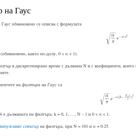
 на Гаус
 Гаус обикновено се описва с формулата
−
−
√
α
2
−
α
π
e
−
α
x
2
α
x
e
π
 (обикновено, както по-долу, 0 < α < 1).
илтър в дискретизирано време с дължина N и с коефициенти, които
ните.
иентите на
филтъра на Гаус
са
−
−
√
α
−
1
N
2
−
(
−
)
α
k
α
π
e
−
α
(
k
−
N
−
1
2
)
2
e
2
π
 е дължината на филтъра, k = 0, 1, …, N – 1 и 0 < α < 1.
импулсният спектър
на филтъра, при N = 101 и α = 0.25.