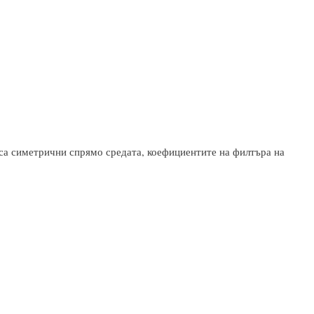
 са симетрични спрямо средата, коефициентите на филтъра на