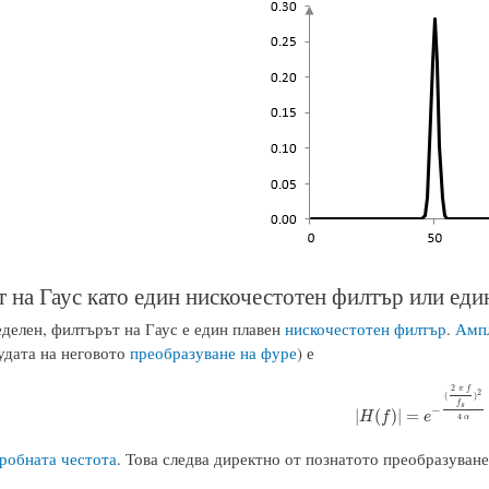
 на Гаус като един нискочестотен филтър или еди
еделен, филтърът на Гаус е един плавен
нискочестотен филтър
.
Ампл
удата на неговото
преобразуване на фуре
) е
2
π
f
2
(
)
f
s
−
|
H
(
f
)
|
=
e
−
(
2
π
f
s
)
2
4
α
|
(
)
|
=
H
f
e
4
α
робната честота
. Това следва директно от познатото преобразуване