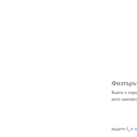
Филтърът
Както е опр
като амплит
където f
е
п
s