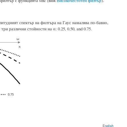
 филтър с функцията sinc (виж
Високочестотен филтър
).
литудният спектър на филтъра на Гаус намалява по-бавно,
ри различни стойности на α: 0.25, 0.50, and 0.75.
English