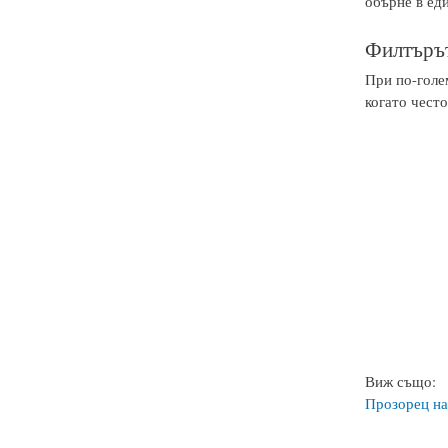
обърне в ед
Филтърът
При по-голе
когато често
Виж също:
Прозорец на