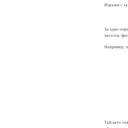
Изразен с ъг
За едно опре
честоти, фил
Например, пр
Тъй като то