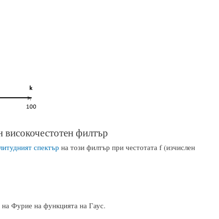
н високочестотен филтър
итудният спектър
на този филтър при честотата f (изчислен
 на Фурие на функцията на Гаус.