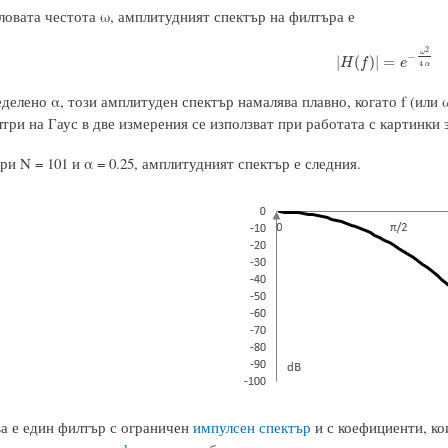
ловата честота ω, амплитудният спектър на филтъра е
2
ω
−
|
H
(
f
)
|
=
e
−
ω
2
4
α
|
(
)
|
=
H
f
e
4
α
делено α, този амплитуден спектър намалява плавно, когато f (или 
три на Гаус в две измерения се използват при работата с картинки 
и N = 101 и α = 0.25, амплитудният спектър е следния.
ва е един филтър с ограничен
импулсен спектър
и с коефициенти, ко