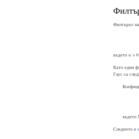
Филтър
Филтърът на
където α > 0
Като един ф
Гаус са след
Коефиц
където N
Следното е