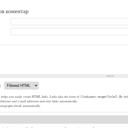
ов коментар
t
g helps you easily create HTML links. Links take the form of
. By def
[[indicator:target|Title]]
dresses and e-mail addresses turn into links automatically.
paragraphs break automatically.