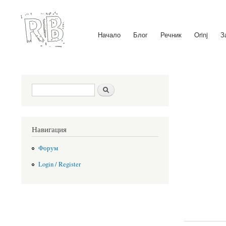
Начало
Блог
Речник
Orinj
З
Main menu
Search form
Search
Навигация
Форум
Login / Register