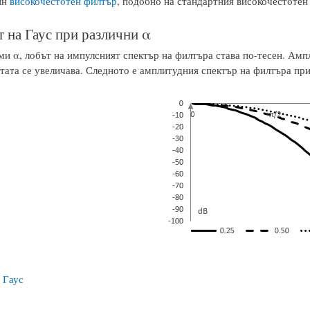
ин
високочестотен филтър
, подобно на стандартния високочестотен
 на Гаус при различни α
ми α, лобът на импулсният спектър на филтъра става по-тесен. Амп
тата се увеличава. Следното е амплитудния спектър на филтъра при т
 Гаус