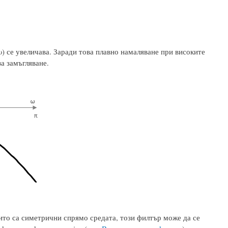
ω) се увеличава. Заради това плавно намаляване при високите
за замъгляване.
ито са симетрични спрямо средата, този филтър може да се