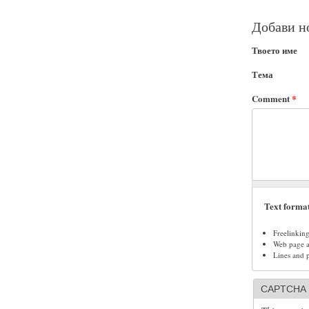
Добави н
Твоето име
Тема
Comment
*
Text forma
Freelinkin
Web page ad
Lines and 
CAPTCHA