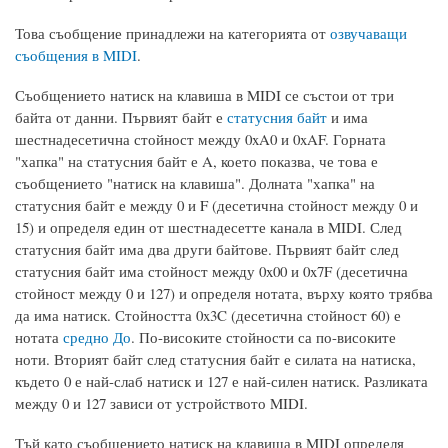
Това съобщение принадлежи на категорията от
озвучаващи
съобщения в MIDI
.
Съобщението натиск на клавиша в MIDI се състои от три
байта от данни. Първият байт е
статусния байт
и има
шестнадесетична стойност между 0xA0 и 0xAF. Горната
"хапка" на статусния байт е A, което показва, че това е
съобщението "натиск на клавиша". Долната "хапка" на
статусния байт е между 0 и F (десетична стойност между 0 и
15) и определя един от шестнадесетте канала в MIDI. След
статусния байт има два други байтове. Първият байт след
статусния байт има стойност между 0x00 и 0x7F (десетична
стойност между 0 и 127) и определя нотата, върху която трябва
да има натиск. Стойността 0x3C (десетична стойност 60) е
нотата
средно До
. По-високите стойности са по-високите
ноти. Вторият байт след статусния байт е силата на натиска,
където 0 е най-слаб натиск и 127 е най-силен натиск. Разликата
между 0 и 127 зависи от устройството MIDI.
Тъй като съобщението натиск на клавиша в MIDI определя