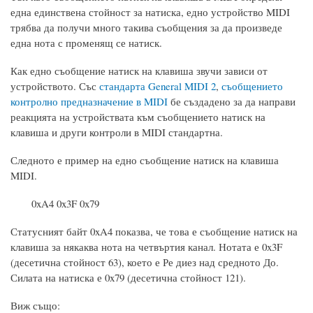
една единствена стойност за натиска, едно устройство MIDI
трябва да получи много такива съобщения за да произведе
една нота с променящ се натиск.
Как едно съобщение натиск на клавиша звучи зависи от
устройството. Със
стандарта General MIDI 2
,
съобщението
контролно предназначение в MIDI
бе създадено за да направи
реакцията на устройствата към съобщението натиск на
клавиша и други контроли в MIDI стандартна.
Следното е пример на едно съобщение натиск на клавиша
MIDI.
0xA4 0x3F 0x79
Статусният байт 0xA4 показва, че това е съобщение натиск на
клавиша за някаква нота на четвъртия канал. Нотата е 0x3F
(десетична стойност 63), което е Ре диез над средното До.
Силата на натиска е 0x79 (десетична стойност 121).
Виж също: