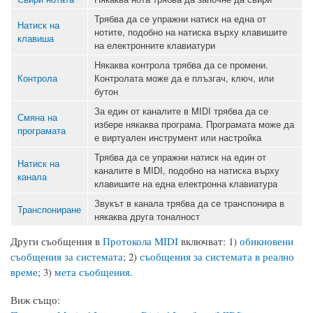
Трябва да се упражни натиск на една от
Натиск на
нотите, подобно на натиска върху клавишите
клавиша
на електронните клавиатури
Някаква контрола трябва да се промени.
Контрола
Контролата може да е плъзгач, ключ, или
бутон
За един от каналите в MIDI трябва да се
Смяна на
избере някаква програма. Програмата може да
програмата
е виртуален инструмент или настройка
Трябва да се упражни натиск на един от
Натиск на
каналите в MIDI, подобно на натиска върху
канала
клавишите на една електронна клавиатура
Звукът в канала трябва да се транспонира в
Транспониране
някаква друга тоналност
Други съобщения в
Протокола MIDI
включват: 1)
обикновени
съобщения за системата
; 2)
съобщения за системата в реално
време
; 3)
мета съобщения
.
Виж също: