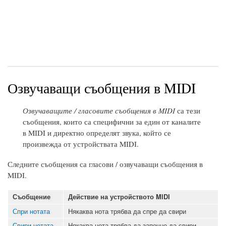
Озвучаващи съобщения в MIDI
Озвучаващите / гласовите съобщения в MIDI
са тези
съобщения, които са специфични за един от каналите
в MIDI и директно определят звука, който се
произвежда от устройствата MIDI.
Следните съобщения са гласови / озвучаващи съобщения в
MIDI.
Съобщение
Действие на устройството MIDI
Спри нотата
Някаква нота трябва да спре да свири
Свири нотата
Някаква нота трябва да започне да свири