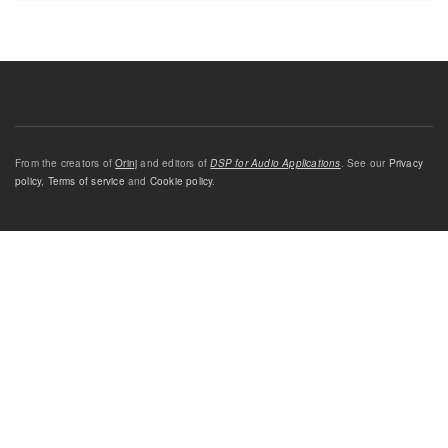
From the creators of
Orinj
and editors of
DSP for Audio Applications
. See our
Privacy
policy
,
Terms of service
and
Cookie policy
.