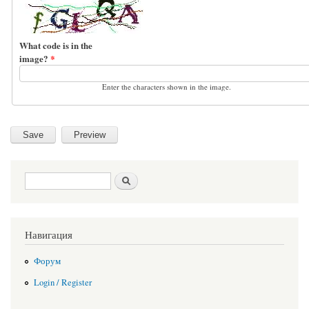
What code is in the
image?
*
Enter the characters shown in the image.
Search form
Search
Навигация
Форум
Login / Register