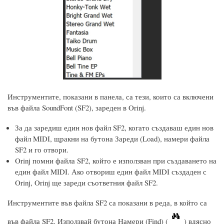
Инструментите, показани в панела, са тези, които са включени
във файла SoundFont (SF2), зареден в Orinj.
За да заредиш един нов файл SF2, когато създаваш един нов
файл MIDI, щракни на бутона Зареди (Load), намери файла
SF2 и го отвори.
Orinj помни файла SF2, който е използван при създаването на
един файл MIDI. Ако отвориш един файл MIDI създаден с
Orinj, Orinj ще зареди съответния файл SF2.
Инструментите във файла SF2 са показани в реда, в който са
във файла SF2. Използвай бутона Намери (Find) (
) вдясно