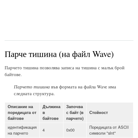
Парче тишина (на файл Wave)
Парчето тишина позволява записа на тишина с малък брой
байтове.
Парчето тишина
във формата на файла Wave има
следната структура.
Описание на
Дължина
Започва
поредицата от
в
с байт (в
Стойност
байтове
байтове
парчето)
идентификация
Поредицата от ASCII
4
0x00
на парчето
символи "slnt"