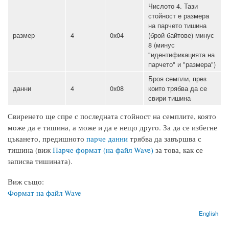
Числото 4. Тази
стойност е размера
на парчето тишина
размер
4
0x04
(брой байтове) минус
8 (минус
"идентификацията на
парчето" и "размера")
Броя семпли, през
данни
4
0x08
които трябва да се
свири тишина
Свиренето ще спре с последната стойност на семплите, която
може да е тишина, а може и да е нещо друго. За да се избегне
цъкането, предишното
парче данни
трябва да завършва с
тишина (виж
Парче формат (на файл Wave)
за това, как се
записва тишината).
Виж също:
Формат на файл Wave
English