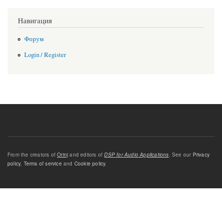
Навигация
Форум
Login / Register
From the creators of
Orinj
and editors of
DSP for Audio Applications
. See our
Privacy
policy
,
Terms of service
and
Cookie policy
.