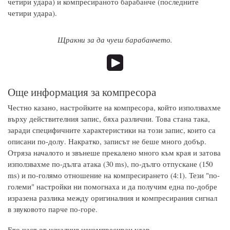
четири удара) и компресираното барабанче (последните
четири удара).
Щракни за да чуеш барабанчето.
Още информация за компресора
Честно казано, настройките на компресора, който използвахме
върху действителния запис, бяха различни. Това стана така,
заради специфичните характеристики на този запис, които са
описани по-долу. Накратко, записът не беше много добър.
Отряза началото и звънеше прекалено много към края и затова
използвахме по-дълга атака (30 ms), по-дълго отпускане (150
ms) и по-голямо отношение на компресирането (4:1). Тези "по-
големи" настройки ни помогнаха и да получим една по-добре
изразена разлика между оригиналния и компресирания сигнал
в звуковото парче по-горе.
Ето част от началния некомпресиран удар.