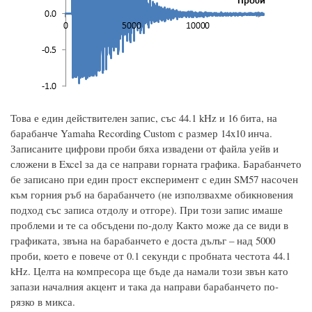
Това е един действителен запис, със 44.1 kHz и 16 бита, на
барабанче Yamaha Recording Custom с размер 14x10 инча.
Записаните цифрови проби бяха извадени от файла уейв и
сложени в Excel за да се направи горната графика. Барабанчето
бе записано при един прост експеримент с един SM57 насочен
към горния ръб на барабанчето (не използвахме обикновения
подход със записа отдолу и отгоре). При този запис имаше
проблеми и те са обсъдени по-долу Както може да се види в
графиката, звъна на барабанчето е доста дълъг – над 5000
проби, което е повече от 0.1 секунди с пробната честота 44.1
kHz. Целта на компресора ще бъде да намали този звън като
запази началния акцент и така да направи барабанчето по-
рязко в микса.