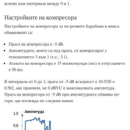
всичко към интервала между 0 и 1.
Настройките на компресора
Настройките на компресора за по-резките барабани в микса
обикновено са:
Прага на компресора е -5 dB.
Амплитудите, които са над прага, се компресират с
отношението 3 към 1 (т.e., 3:1).
Атаката на компресора е 15 милисекунди (ms) и отпускането
е 50 ms.
В интервала от 0 до 1, прага от -5 dB всъщност е 10-5/20 =
0.562, ако приемем, че 0 dBVU е максималната амплитуда.
Прага на компресора от -5 dB при амплитудната обвивка по-
горе, ще изглежда по следния начин.