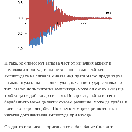
И така, компресорът запазва част от началния акцент и
намалява амплитудата на остатъчния звън. Тъй като
амплитудата на сигнала минава над прага малко преди върха
на амплитудата на началния удар, началният удар е малко по-
тих. Малко допълнителна амплитуда (може би около 1 dB) ще
трябва да се добави до сигнала. Всъщност, тъй като сега
барабанчето може да звучи съвсем различно, може да трябва и
повече от един децибел. Повечето компресори позволяват
някаква допълнителна амплитуда при изхода.
Следното е записа на оригиналното барабанче (първите