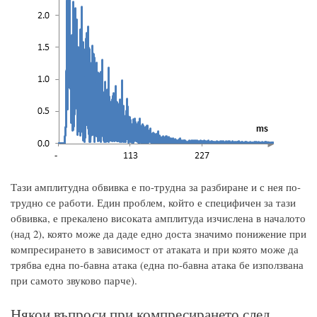
Тази амплитудна обвивка е по-трудна за разбиране и с нея по-
трудно се работи. Един проблем, който е специфичен за тази
обвивка, е прекалено високата амплитуда изчислена в началото
(над 2), която може да даде едно доста значимо понижение при
компресирането в зависимост от атаката и при която може да
трябва една по-бавна атака (една по-бавна атака бе използвана
при самото звуково парче).
Някои въпроси при компресирането след