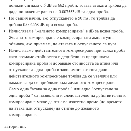
понижи сигнала с 5 dB за 662 проби, тогава атаката трябва да
даде понижение равно на 0.007553 dB за една проба.
По същия начин, ако отпускането е 50 ms, то трябва да
добавя 0.002268 dB при всяка проба.
Изчисляваме "желаното компресиране" в dB за всяка проба.
Желаното компресиране е компресираната амплитудна
обвивка, ако приемем, че атаката и отпускането са нула.
Изчисляваме действителното компресиране при всяка проба,
като вземаме стойността в децибели на предишната
компресирана проба и добавяме стойността за атака или
отпускане за една проба в зависимост от това дали
действителното компресиране трябва да се увеличи или
намали за да се приближи към желаното компресиране.
Само една "атака за една проба " или едно "отпускане за
една проба " са позволени и следователно на действителното
компресиране може да отнеме известно време (до времето
на атака или отпускане) да стигне до желаното
компресиране.
автори: mic