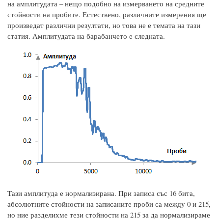
на амплитудата – нещо подобно на измерването на средните
стойности на пробите. Естествено, различните измерения ще
произведат различни резултати, но това не е темата на тази
статия. Амплитудата на барабанчето е следната.
Тази амплитуда е нормализирана. При записа със 16 бита,
абсолютните стойности на записаните проби са между 0 и 215,
но ние разделихме тези стойности на 215 за да нормализираме