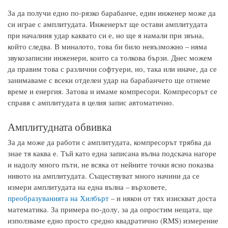
За да получи едно по-рязко барабанче, един инженер може да
си играе с амплитудата. Инженерът ще остави амплитудата
при началния удар каквато си е, но ще я намали при звъна,
който следва. В миналото, това би било невъзможно – няма
звукозаписни инженери, които са толкова бързи. Днес можем
да правим това с различни софтуери, но, така или иначе, да се
занимаваме с всеки отделен удар на барабанчето ще отнеме
време и енергия. Затова и имаме компресори. Компресорът се
справя с амплитудата в целия запис автоматично.
Амплитудната обвивка
За да може да работи с амплитудата, компресорът трябва да
знае тя каква е. Тъй като една записана вълна подскача нагоре
и надолу много пъти, не всяка от нейните точки ясно показва
нивото на амплитудата. Съществуват много начини да се
измери амплитудата на една вълна – върховете,
преобразуванията на Хилбърт
– и някои от тях изискват доста
математика. За примера по-долу, за да опростим нещата, ще
използваме едно просто средно квадратично (RMS) измерение