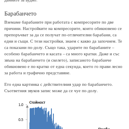
Барабанчето
Вземаме барабаните при работата с компресорите по две
причини. Настройките на компресорите, които обикновено се
препоръчват за да се получат по-отличителни барабани, са
едни и същи. С тези настройки, знаем с какво да започнем. Те
са показани по-долу. Също така, ударите по барабаните –
особено барабанчето и касата – са много кратки. Даже и със
звъна на барабанчето (и скелето), записаното барабанче
обикновено е по-кратко от една секунда, което го прави лесно
за работа и графично представяне.
Ето една картинка с действителния удар по барабанчето.
Съответния звуков запис може да се чуе по-долу.