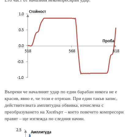
Въпреки че началният удар по един барабан никога не е
красив, явно е, че този е отрязан. При един такъв запис,
действителната амплитудна обвивка, изчислена с
преобразуването на Хилбърт – което повечето компресори
правят – ще изглежда по следния начин.