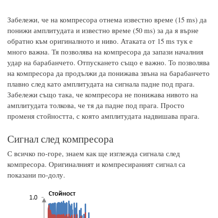
Забележи, че на компресора отнема известно време (15 ms) да
понижи амплитудата и известно време (50 ms) за да я върне
обратно към оригиналното и ниво. Атаката от 15 ms тук е
много важна. Тя позволява на компресора да запази началния
удар на барабанчето. Отпускането също е важно. То позволява
на компресора да продължи да понижава звъна на барабанчето
плавно след като амплитудата на сигнала падне под прага.
Забележи също така, че компресора не понижава нивото на
амплитудата толкова, че тя да падне под прага. Просто
променя стойността, с която амплитудата надвишава прага.
Сигнал след компресора
С всичко по-горе, знаем как ще изглежда сигнала след
компресора. Оригиналният и компресираният сигнал са
показани по-долу.