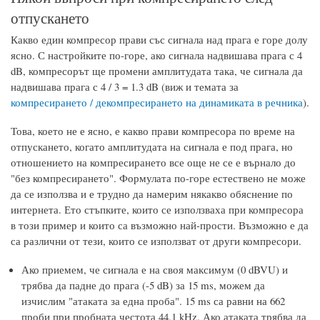
отпускането
Какво един компресор прави със сигнала над прага е горе долу
ясно. С настройките по-горе, ако сигнала надвишава прага с 4
dB, компресорът ще промени амплитудата така, че сигнала да
надвишава прага с 4 / 3 = 1.3 dB (виж и темата за
компресирането / декомпресирането на динамиката в речника
).
Това, което не е ясно, е какво прави компресора по време на
отпускането, когато амплитудата на сигнала е под прага, но
отношението на компресирането все още не се е върнало до
"без компресирането". Формулата по-горе естествено не може
да се използва и е трудно да намерим някакво обяснение по
интернета. Ето стъпките, които се използваха при компресора
в този пример и които са възможно най-прости. Възможно е да
са различни от тези, които се използват от други компресори.
Ако приемем, че сигнала е на своя максимум (0 dBVU) и
трябва да падне до прага (-5 dB) за 15 ms, можем да
изчислим "атаката за една проба". 15 ms са равни на 662
проби при пробната честота 44.1 kHz. Ако атаката трябва да