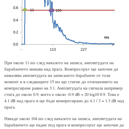
При около 11 ms след началото на записа, амплитудата на
барабанчето минава над прага. Компресорът ще започне да
намалява амплитудата на записаното барабанче от този
момент и в следващите 15 ms ще стигне до отношението на
компресиране равно на 3:1. Амплитудата на сигнала например
стига до около 0.9, което е около -0.9 dB = 20 log10 0.9. Това е
4.1 dB над прага и ще бъде компресирано до 4.1 / 3 = 1.3 dB над
прага.
Някъде около 104 ms след началото на записа, амплитудата на
барабанчето ще падне под прага и компресорът ще започне да