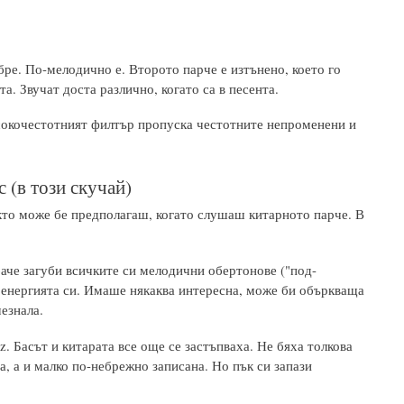
ре. По-мелодично е. Второто парче е изтънено, което го
та. Звучат доста различно, когато са в песента.
исокочестотният филтър пропуска честотните непроменени и
 (в този скучай)
кто може бе предполагаш, когато слушаш китарното парче. В
баче загуби всичките си мелодични обертонове ("под-
т енергията си. Имаше някаква интересна, може би объркваща
езнала.
. Басът и китарата все още се застъпваха. Не бяха толкова
, а и малко по-небрежно записана. Но пък си запази