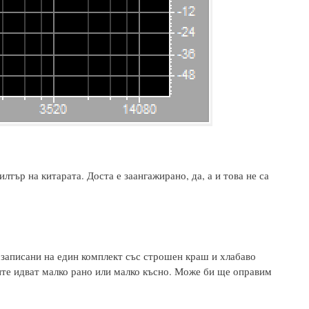
лтър на китарата. Доста е заангажирано, да, а и това не са
 записани на един комплект със строшен краш и хлабаво
ите идват малко рано или малко късно. Може би ще оправим