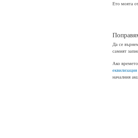
Ето моята от
Поправям
Да се върне
самият запи
Ако времето
еквилизация
началния акц