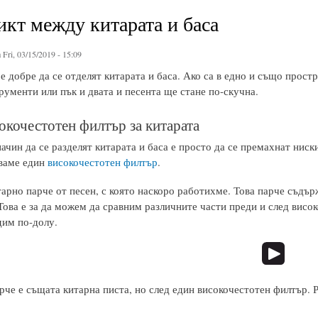
кт между китарата и баса
 Fri, 03/15/2019 - 15:09
 добре да се отделят китарата и баса. Ако са в едно и също прост
рументи или пък и двата и песента ще стане по-скучна.
окочестотен филтър за китарата
ачин да се разделят китарата и баса е просто да се премахнат ниски
зваме един
високочестотен филтър
.
арно парче от песен, с която наскоро работихме. Това парче съдърж
 Това е за да можем да сравним различните части преди и след вис
дим по-долу.
че е същата китарна писта, но след един високочестотен филтър. Р