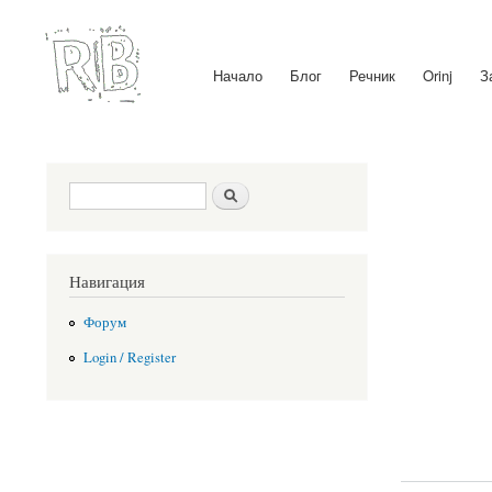
Начало
Блог
Речник
Orinj
З
Main menu
Search form
Search
Навигация
Форум
Login / Register