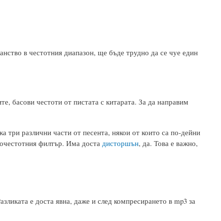
ранство в честотния диапазон, ще бъде трудно да се чуе един
те, басови честоти от пистата с китарата. За да направим
а три различни части от песента, някои от които са по-дейни
окочестотния филтър. Има доста
дисторшън
, да. Това е важно,
азликата е доста явна, даже и след компресирането в mp3 за