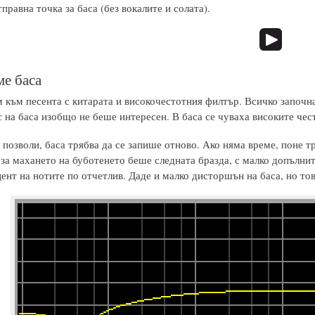
правна точка за баса (без вокалите и солата).
е баса
м към песента с китарата и високочестотния филтър. Всичко започна
с на баса изобщо не беше интересен. В баса се чуваха високите че
 позволи, баса трябва да се запише отново. Ако няма време, поне т
за махането на буботенето беше следната бразда, с малко допълнит
ент на нотите по отчетлив. Даде и малко дисторшън на баса, но тов