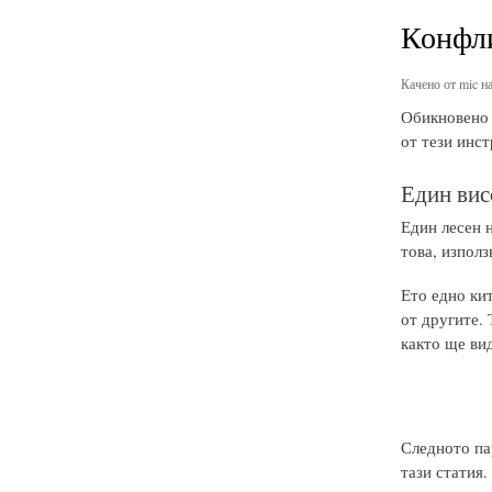
Конфли
Качено от
mic
на
Обикновено е
от тези инст
Един вис
Един лесен н
това, изпол
Ето едно кит
от другите.
както ще ви
Следното пар
тази статия.