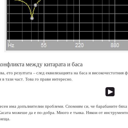
онфликта между китарата и баса
ва, ето резултата – след еквилизацията на баса и високочестотния фи
 в тази част. Това го прави интересно.
 песен има допълнителни проблеми. Спомням си, че барабаните бяха
Касата можеше да е по-добра. Много е тънка. Някои от инструмент
 неща.