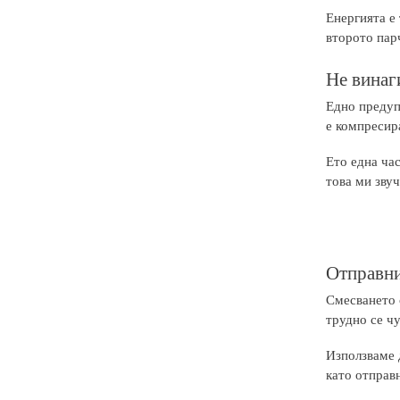
Енергията е 
второто пар
Не винаги
Едно предуп
е компресир
Ето една час
това ми зву
Отправни 
Смесването 
трудно се чу
Използваме д
като отправн