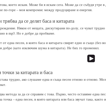
това, което искам. Може би я искам сега. Може да се събудя утре в
че по-горе – моя компромис между продуциране и енергия.
 трябва да се делят баса и китарата
реждение. Някои от нещата, дискутирани по-долу, се чуват трудно 
ано в mp3. Но е добре да пробваме.
т от една песен, в която баса и китарата свирят едно и също (без вок
чи добре (като изключим шума в китарата). Не бих го променил.
точки за китарата и баса
става трудно, ако слушаме една и съща песен отново и отново. Мозъ
ват.
ва метода за да се справим с това. Първо, често оставяме една пес
а точка – една песен, в която китарата или баса звучат така, както 