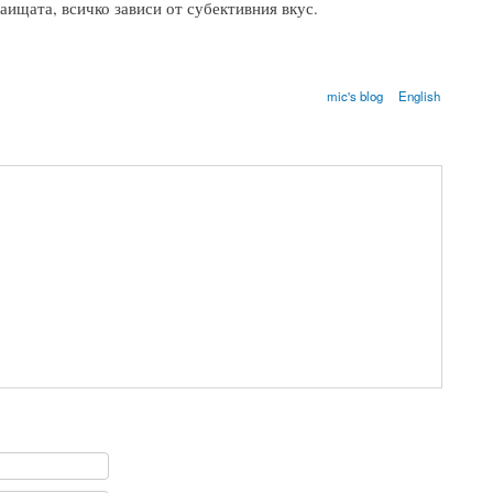
раищата, всичко зависи от субективния вкус.
mic's blog
English