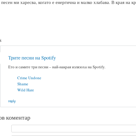
 песен ми харесва, когато е енергична и малко хлабава. В края на к
s
Трите песни на Spotify
Ето и самите три песни – най-накрая излязоха на Spotify.
Crime Undone
Shame
Wild Hare
reply
ов коментар