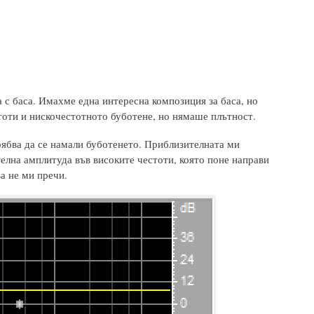
 с баса. Имахме една интересна композиция за баса, но
стоти и нискочестотното буботене, но нямаше плътност.
рябва да се намали буботенето. Приблизителната ми
елна амплитуда във високите честоти, която поне направи
а не ми пречи.