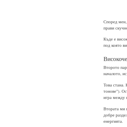
Според мен,
прави скучно
Къде е висо
под която в
Високоче
Второто пар
началото, ис
Това стана. 
тонове"). О
игра между к
Втората ми п
добре разде
енергията.