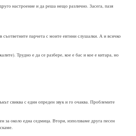
 друго настроение и да реша нещо различно. Засега, пазя
в съответните парчета с моите евтини слушалки. А и всичко
алите). Трудно е да се разбере, кое е бас и кое е китара, но
кът свиква с един опреден звук и го очаква. Проблемите
ен за около една седмица. Втори, използваме друга песен
искаме.