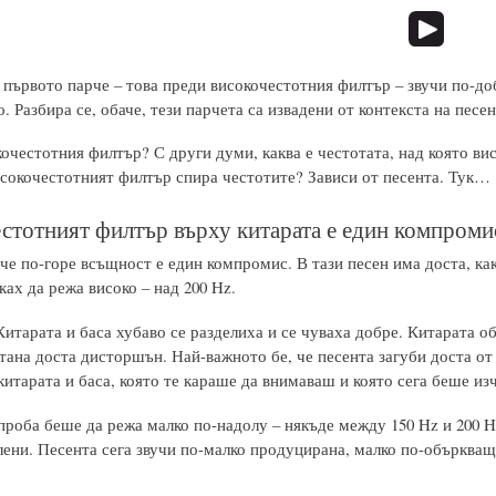
 първото парче – това преди високочестотния филтър – звучи по-доб
. Разбира се, обаче, тези парчета са извадени от контекста на песен
кочестотния филтър? С други думи, каква е честотата, над която в
исокочестотният филтър спира честотите? Зависи от песента. Тук…
стотният филтър върху китарата е един компромис
че по-горе всъщност е един компромис. В тази песен има доста, ка
ках да режа високо – над 200 Hz.
Китарата и баса хубаво се разделиха и се чуваха добре. Китарата о
стана доста дисторшън. Най-важното бе, че песента загуби доста о
итарата и баса, която те караше да внимаваш и която сега беше изч
роба беше да режа малко по-надолу – някъде между 150 Hz и 200 Hz
лени. Песента сега звучи по-малко продуцирана, малко по-объркваща