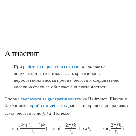
Алиасинг
При
работата с цифрови сигнали
,
алиасинг
се
получава, когато сигнала е дискретизиран с
недостатъчно висока пробна честота и следователно
високи честоти се объркват с ниските честоти.
Според
теоремата за дискретизацията
на Найкуист, Шанон и
Котелников,
пробната честота
f
може да представи правилно
s
само честотите до
f
/ 2. Понеже
s
2
(
−
)
2
2
π
f
f
k
π
f
k
π
f
k
s
sin
(
2
π
(
f
s
−
f
)
k
f
s
)
=
sin
(
−
2
π
f
k
f
s
+
2
π
k
)
=
−
sin
(
2
π
f
k
f
s
)
sin
(
)
=
sin
(
−
+
2
)
=
−
sin
(
)
π
k
f
f
f
s
s
s