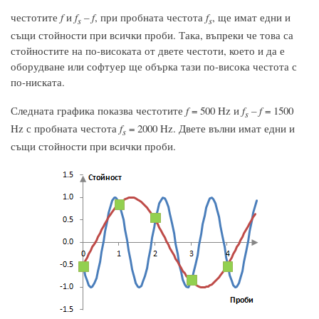
честотите
f
и
f
– f
, при пробната честота
f
, ще имат едни и
s
s
същи стойности при всички проби. Така, въпреки че това са
стойностите на по-високата от двете честоти, което и да е
оборудване или софтуер ще обърка тази по-висока честота с
по-ниската.
Следната графика показва честотите
f
= 500 Hz и
f
– f
= 1500
s
Hz с пробната честота
f
= 2000 Hz. Двете вълни имат едни и
s
същи стойности при всички проби.