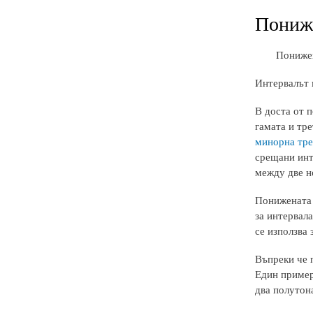
Пониже
Понижен
Интервалът 
В доста от 
гамата и тре
минорна тре
срещани инте
между две н
Понижената 
за интервала
се използва 
Въпреки че п
Един пример
два полутон