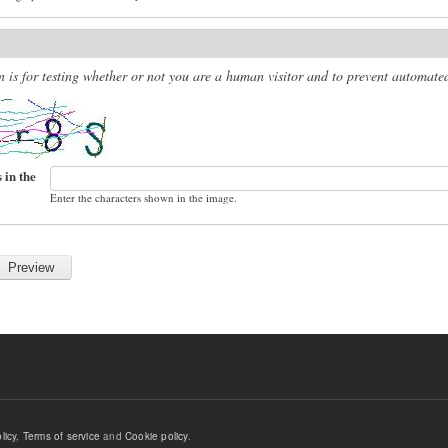
n is for testing whether or not you are a human visitor and to prevent automat
 in the
Enter the characters shown in the image.
licy
,
Terms of service
and
Cookie policy
.