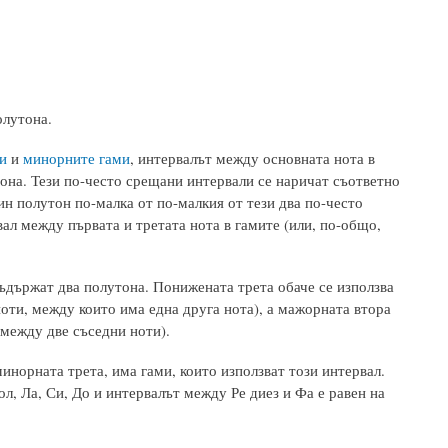
олутона.
и
и
минорните гами
, интервалът между основната нота в
тона. Тези по-често срещани интервали се наричат съответно
ин полутон по-малка от по-малкия от тези два по-често
вал между първата и третата нота в гамите (или, по-общо,
съдържат два полутона. Понижената трета обаче се използва
ноти, между които има една друга нота), а мажорната втора
 между две съседни ноти).
инорната трета, има гами, които използват този интервал.
ол, Ла, Си, До и интервалът между Ре диез и Фа е равен на