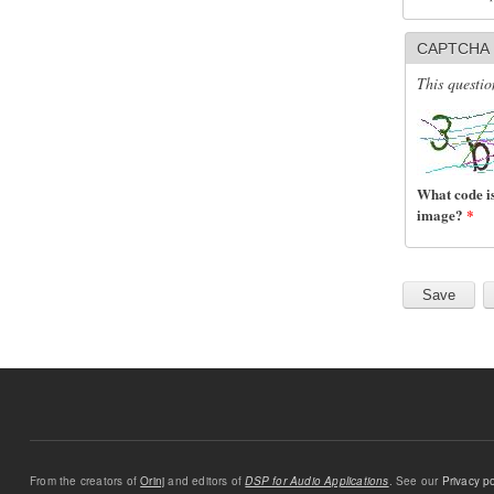
CAPTCHA
This questio
What code is
image?
*
From the creators of
Orinj
and editors of
DSP for Audio Applications
. See our
Privacy po