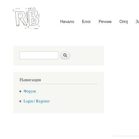
Начало
Блог
Речник
Orinj
З
Main menu
Search form
Search
Навигация
Форум
Login / Register