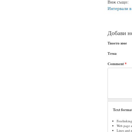
Виж също:
Интервали в
Добави н
Твоето име
Тема
Comment
*
Text forma
Freelinkin
Web page ad
Lines and 