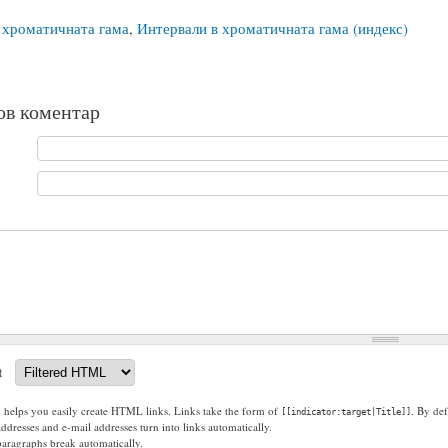
 хроматичната гама
,
Интервали в хроматичната гама (индекс)
ов коментар
t
g helps you easily create HTML links. Links take the form of
. By def
[[indicator:target|Title]]
dresses and e-mail addresses turn into links automatically.
paragraphs break automatically.