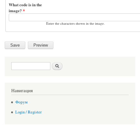
What code is in the
image?
*
Enter the characters shown in the image.
Search form
Search
Навигация
Форум
Login / Register