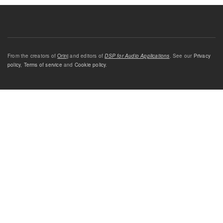
From the creators of
Orinj
and editors of
DSP for Audio Applications
. See our
Privacy
policy
,
Terms of service
and
Cookie policy
.