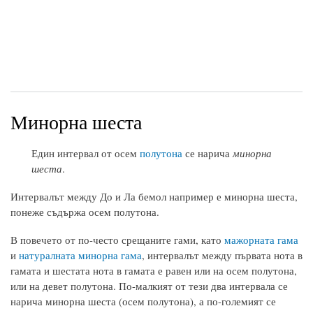
Минорна шеста
Един интервал от осем
полутона
се нарича
минорна
шеста
.
Интервалът между До и Ла бемол например е минорна шеста,
понеже съдържа осем полутона.
В повечето от по-често срещаните гами, като
мажорната гама
и
натуралната минорна гама
, интервалът между първата нота в
гамата и шестата нота в гамата е равен или на осем полутона,
или на девет полутона. По-малкият от тези два интервала се
нарича минорна шеста (осем полутона), а по-големият се