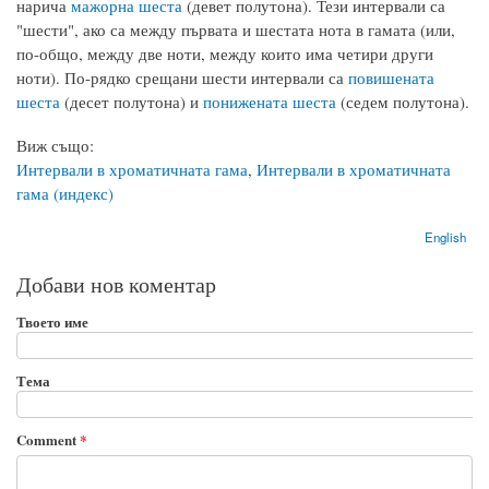
нарича
мажорна шеста
(девет полутона). Тези интервали са
"шести", ако са между първата и шестата нота в гамата (или,
по-общо, между две ноти, между които има четири други
ноти). По-рядко срещани шести интервали са
повишената
шеста
(десет полутона) и
понижената шеста
(седем полутона).
Виж също:
Интервали в хроматичната гама
,
Интервали в хроматичната
гама (индекс)
English
Добави нов коментар
Твоето име
Тема
Comment
*