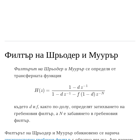
Филтър на Шрьодер и Муурър
Филтърът на Шрьодер и Муурър
се определя от
трансферната функция
−
1
1
−
d
z
H
(
z
)
=
1
−
d
z
−
1
1
−
d
z
−
1
−
f
(
1
−
d
)
z
−
N
(
)
=
H
z
−
1
−
1
−
−
(
1
−
)
N
d
z
f
d
z
където
d
и
f
, както по-долу, определят затихването на
гребеновия филтър, а
N
е забавянето в гребеновия
филтър.
Филтърът на Щрьодер и Муурър обикновено се нарича
нискочестотен
гребенов филтър
с обратна връзка. Ако вземем