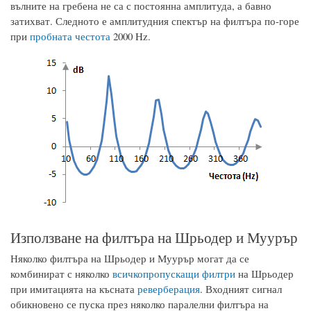
вълните на гребена не са с постоянна амплитуда, а бавно
затихват. Следното е амплитудния спектър на филтъра по-горе
при
пробната честота
2000 Hz.
Използване на филтъра на Шрьодер и Муурър
Няколко филтъра на Шрьодер и Муурър могат да се
комбинират с няколко
всичкопропускащи филтри
на Шрьодер
при имитацията на късната
реверберация
. Входният сигнал
обикновено се пуска през няколко паралелни филтъра на