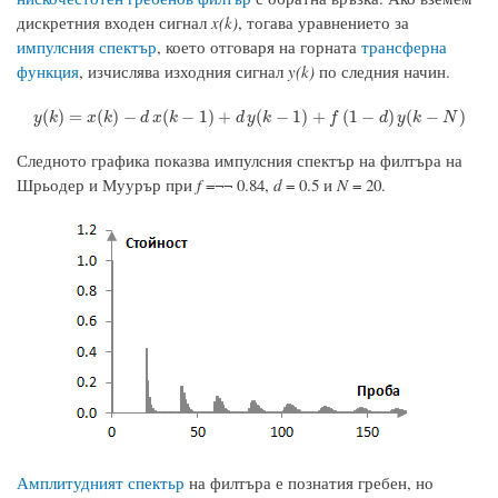
дискретния входен сигнал
x(k)
, тогава уравнението за
импулсния спектър
, което отговаря на горната
трансферна
функция
, изчислява изходния сигнал
y(k)
по следния начин.
y
(
k
)
=
x
(
k
)
−
d
x
(
k
−
1
)
+
d
y
(
k
−
1
)
+
f
(
1
−
d
)
y
(
k
−
N
)
(
)
=
(
)
−
(
−
1
)
+
(
−
1
)
+
(
1
−
)
(
−
)
y
k
x
k
d
x
k
d
y
k
f
d
y
k
N
Следното графика показва импулсния спектър на филтъра на
Шрьодер и Муурър при
f
=¬¬ 0.84,
d
= 0.5 и
N
= 20.
Амплитудният спектьр
на филтъра е познатия гребен, но