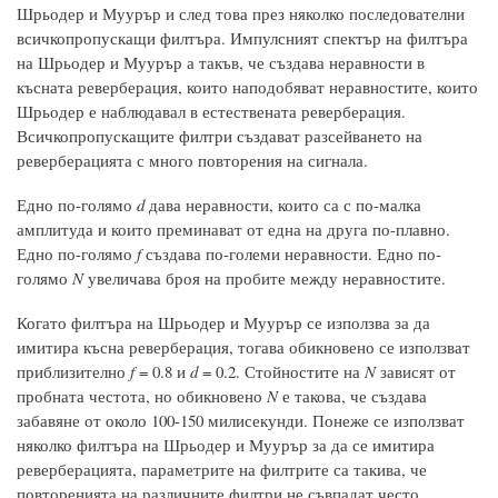
Шрьодер и Муурър и след това през няколко последователни
всичкопропускащи филтъра. Импулсният спектър на филтъра
на Шрьодер и Муурър а такъв, че създава неравности в
късната реверберация, които наподобяват неравностите, които
Шрьодер е наблюдавал в естествената реверберация.
Всичкопропускащите филтри създават разсейването на
реверберацията с много повторения на сигнала.
Едно по-голямо
d
дава неравности, които са с по-малка
амплитуда и които преминават от една на друга по-плавно.
Едно по-голямо
f
създава по-големи неравности. Едно по-
голямо
N
увеличава броя на пробите между неравностите.
Когато филтъра на Шрьодер и Муурър се използва за да
имитира късна реверберация, тогава обикновено се използват
приблизително
f
= 0.8 и
d
= 0.2. Стойностите на
N
зависят от
пробната честота, но обикновено
N
е такова, че създава
забавяне от около 100-150 милисекунди. Понеже се използват
няколко филтъра на Шрьодер и Муурър за да се имитира
реверберацията, параметрите на филтрите са такива, че
повторенията на различните филтри не съвпадат често.