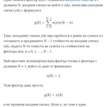
дължина N, входния сигнал на който е x(k), изчислява изходния
сигнал y(k) с формулата
−
1
N
∑
y
(
k
)
=
∑
n
=
0
N
−
1
a
(
n
)
x
(
k
−
n
)
(
)
=
(
)
(
−
)
y
k
a
n
x
k
n
=
0
n
Така, изходният сигнал y(k) при пробата k е равен на сумата от
сегашната и предишните N – 1 стойности на входния сигнал
x(k), където N-те тежести на сумата са стойностите на
филтъра a(n), n = 0, 1, …, N – 1.
Най-простият всичкопропускащ филтър тогава е филтъра с
дължина N = 1, който се дава от формулата
a
(
0
)
=
1
(
0
)
=
1
a
Този филтър дава просто
y
(
k
)
=
x
(
k
)
(
)
=
(
)
y
k
x
k
и не променя входния сигнал. Ясно е, че това е един