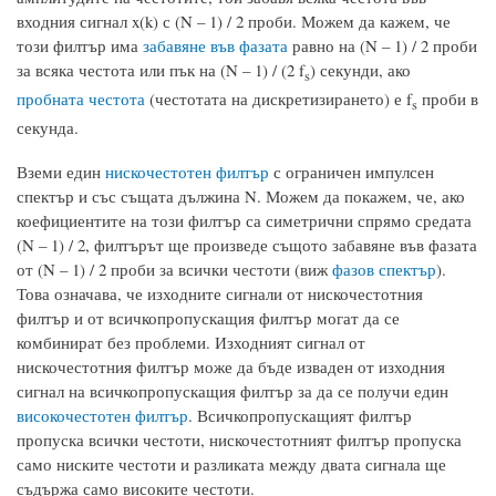
входния сигнал x(k) с (N – 1) / 2 проби. Можем да кажем, че
този филтър има
забавяне във фазата
равно на (N – 1) / 2 проби
за всяка честота или пък на (N – 1) / (2 f
) секунди, ако
s
пробната честота
(честотата на дискретизирането) е f
проби в
s
секунда.
Вземи един
нискочестотен филтър
с ограничен импулсен
спектър и със същата дължина N. Можем да покажем, че, ако
коефициентите на този филтър са симетрични спрямо средата
(N – 1) / 2, филтърът ще произведе същото забавяне във фазата
от (N – 1) / 2 проби за всички честоти (виж
фазов спектър
).
Това означава, че изходните сигнали от нискочестотния
филтър и от всичкопропускащия филтър могат да се
комбинират без проблеми. Изходният сигнал от
нискочестотния филтър може да бъде изваден от изходния
сигнал на всичкопропускащия филтър за да се получи един
високочестотен филтър
. Всичкопропускащият филтър
пропуска всички честоти, нискочестотният филтър пропуска
само ниските честоти и разликата между двата сигнала ще
съдържа само високите честоти.