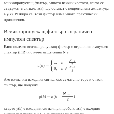
всичкопропускащ филтър, защото всички честоти, които се
съдържат в сигнала x(k), ще останат с непроменена амплитуда
в y(k). Разбира се, този филтър няма много практически
приложения.
Всичкопропускащ филтър с ограничен
импулсен спектър
Един полезен всичкопропускащ филтър с ограничен импулсен
спектър (FIR) и с нечетна дължина N е
−
1
N
{
1
,
=
n
2
a
(
n
)
=
{
1
,
n
=
N
−
1
2
0
,
n
≠
N
−
1
2
(
)
=
a
n
−
1
N
0
,
≠
n
2
Ако изчислим изходния сигнал със сумата по-горе и с този
филтър, ще получим
−
1
N
y
(
k
)
=
x
(
k
−
N
−
1
2
)
(
)
=
(
−
)
y
k
x
k
2
където y(k) е изходния сигнал при проба k, x(k) е входния
сигнал при проба k и N е дължината на филтъра.