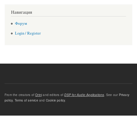
Навигация
Форум
Login / Register
From the creators of
Orinj
and editors of
DSP for Audio Applications
. See our
Privacy
policy
,
Terms of service
and
Cookie policy
.