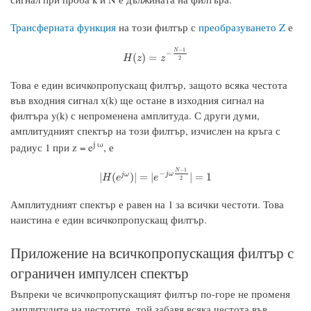
Трансферната функция
на този филтър с
преобразуването Z
е
−
1
N
−
H
(
z
)
=
z
−
N
−
1
2
(
)
=
H
z
z
2
Това е един всичкопропускащ филтър, защото всяка честота
във входния сигнал x(k) ще остане в изходния сигнал на
филтъра y(k) с непроменена амплитуда. С други думи,
амплитудният спектър на този филтър, изчислен на кръга с
j ω
радиус 1 при z = e
, е
−
1
N
−
j
ω
|
H
(
e
j
ω
)
|
=
|
e
−
j
ω
N
−
1
2
|
=
1
j
ω
|
(
)
|
=
|
|
=
1
H
e
e
2
Амплитудният спектър е равен на 1 за всички честоти. Това
наистина е един всичкопропускащ филтър.
Приложение на всичкопропускащия филтър с
ограничен импулсен спектър
Въпреки че всичкопропускащият филтър по-горе не променя
амплитудите на честотите, той забавя всяка честота във