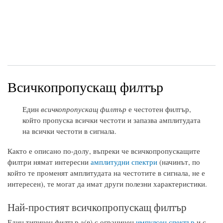
Всичкопропускащ филтър
Един
всичкопропускащ филтър
е честотен филтър,
който пропуска всички честоти и запазва амплитудата
на всички честоти в сигнала.
Както е описано по-долу, въпреки че всичкопропускащите
филтри нямат интересни
амплитудни спектри
(начинът, по
който те променят амплитудата на честотите в сигнала, не е
интересен), те могат да имат други полезни характеристики.
Най-простият всичкопропускащ филтър
Един типичен филтър a(n) с ограничен
импулсен спектър
и с