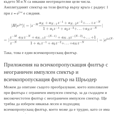
където M и N са някакви неотрицателни цели числа.
Амплитудният спектър на този филтър върху кръга с радиус 1
j ω
при z = e
е следния.
−
1
−
2
−
+
+
+
.
.
.
+
N
a
a
z
a
z
z
−
1
−
2
N
N
N
−
|
H
(
e
j
ω
)
|
=
|
z
−
M
a
N
+
a
N
−
1
z
−
1
+
a
N
−
2
z
−
2
+
.
.
.
+
z
−
N
1
+
a
1
z
−
1
+
a
2
z
−
2
+
.
.
.
j
ω
M
|
(
)
|
=
|
|
H
e
z
−
1
−
2
−
1
+
+
+
.
.
.
+
N
a
z
a
z
a
z
1
2
N
−
−
(
−
1
)
−
(
−
2
)
−
+
+
+
.
.
.
+
1
N
N
N
M
a
z
a
z
a
z
z
−
1
−
2
N
N
N
(
=
|
z
−
M
z
−
N
a
N
z
−
N
+
a
N
−
1
z
−
(
N
−
1
)
+
a
N
−
2
z
−
(
N
−
2
)
+
.
.
.
+
1
1
+
a
1
z
−
1
+
a
2
z
−
2
+
j
ω
N
=
|
|
=
|
e
−
−
1
−
2
−
1
+
+
+
.
.
.
+
N
N
z
a
z
a
z
a
z
1
2
N
Така, това е един всичкопропускащ филтър.
Приложения на всичкопропускащия филтър с
неограничен импулсен спектър и
всичкопропускащия филтър на Шрьодер
Можем да опитаме същото преобразуване, което използвахме
при филтъра с ограничен импулсен спектър, за да създадем и
високочестотен филтър с неограничен импулсен спектър. Ще
трябва да изберем някакъв лесен и подходящ
всичкопропускащ филтър, което може да е трудно, като се има