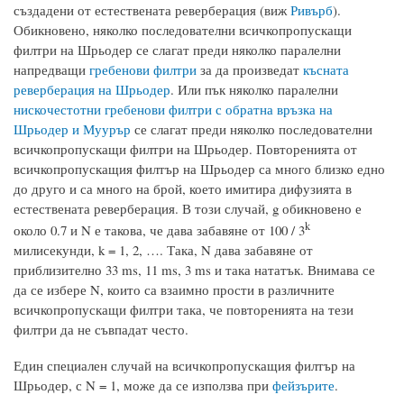
създадени от естествената реверберация (виж
Ривърб
).
Обикновено, няколко последователни всичкопропускащи
филтри на Шрьодер се слагат преди няколко паралелни
напредващи
гребенови филтри
за да произведат
късната
реверберация на Шрьодер
. Или пък няколко паралелни
нискочестотни гребенови филтри с обратна връзка на
Шрьодер и Муурър
се слагат преди няколко последователни
всичкопропускащи филтри на Шрьодер. Повторенията от
всичкопропускащия филтър на Шрьодер са много близко едно
до друго и са много на брой, което имитира дифузията в
естествената реверберация. В този случай, g обикновено е
k
около 0.7 и N е такова, че дава забавяне от 100 / 3
милисекунди, k = 1, 2, …. Така, N дава забавяне от
приблизително 33 ms, 11 ms, 3 ms и така нататък. Внимава се
да се избере N, които са взаимно прости в различните
всичкопропускащи филтри така, че повторенията на тези
филтри да не съвпадат често.
Един специален случай на всичкопропускащия филтър на
Шрьодер, с N = 1, може да се използва при
фейзърите
.