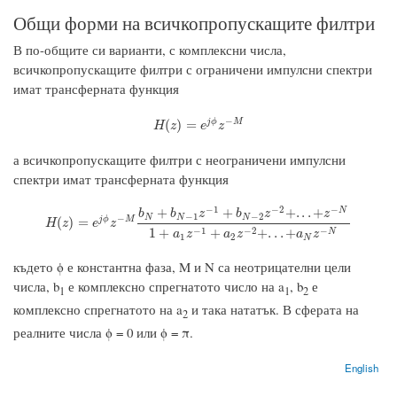
Общи форми на всичкопропускащите филтри
В по-общите си варианти, с комплексни числа,
всичкопропускащите филтри с ограничени импулсни спектри
имат трансферната функция
−
H
(
z
)
=
e
j
ϕ
z
−
M
j
ϕ
M
(
)
=
H
z
e
z
а всичкопропускащите филтри с неограничени импулсни
спектри имат трансферната функция
−
1
−
2
−
+
+
+
.
.
.
+
N
b
b
z
b
z
z
−
1
−
2
N
N
N
−
H
(
z
)
=
e
j
ϕ
z
−
M
b
N
+
b
N
−
1
z
−
1
+
b
N
−
2
z
−
2
+
.
.
.
+
z
−
N
1
+
a
1
z
−
1
+
a
2
z
−
2
+
.
.
.
j
ϕ
M
(
)
=
H
z
e
z
−
1
−
2
−
1
+
+
+
.
.
.
+
N
a
z
a
z
a
z
1
2
N
където ϕ е константна фаза, M и N са неотрицателни цели
числа, b
е комплексно спрегнатото число на a
, b
е
1
1
2
комплексно спрегнатото на a
и така нататък. В сферата на
2
реалните числа ϕ = 0 или ϕ = π.
English