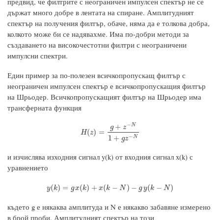
предвид, че филтрите с неограничен импулсен спектър не се
държат много добре в лентата на спиране. Амплитудният
спектър на получения филтър, обаче, няма да е толкова добра,
колкото може би се надявахме. Има по-добри методи за
създаването на високочестотни филтри с неограничени
импулсни спектри.
Един пример за по-полезен всичкопропускащ филтър с
неограничен импулсен спектър е всичкопропускащия филтър
на Шрьодер. Всичкопропускащият филтър на Шрьодер има
трансферната функция
−
+
N
g
z
H
(
z
)
=
g
+
z
−
N
1
+
g
z
−
N
(
)
=
H
z
−
1
+
N
g
z
и изчислява изходния сигнал y(k) от входния сигнал x(k) с
уравнението
y
(
k
)
=
g
x
(
k
)
+
x
(
k
−
N
)
−
g
y
(
k
−
N
)
(
)
=
(
)
+
(
−
)
−
(
−
)
y
k
g
x
k
x
k
N
g
y
k
N
където g е някаква амплитуда и N е някакво забавяне измерено
в брой проби. Амплитудният спектър на този