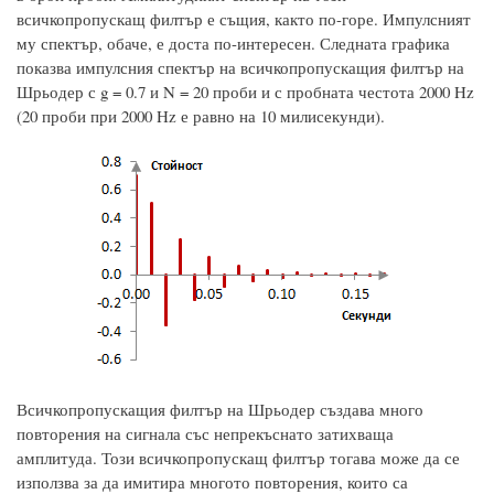
всичкопропускащ филтър е същия, както по-горе. Импулсният
му спектър, обаче, е доста по-интересен. Следната графика
показва импулсния спектър на всичкопропускащия филтър на
Шрьодер с g = 0.7 и N = 20 проби и с пробната честота 2000 Hz
(20 проби при 2000 Hz е равно на 10 милисекунди).
Всичкопропускащия филтър на Шрьодер създава много
повторения на сигнала със непрекъснато затихваща
амплитуда. Този всичкопропускащ филтър тогава може да се
използва за да имитира многото повторения, които са