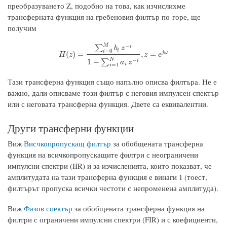
преобразуването Z, подобно на това, как изчислихме
трансферната функция на гребеновия филтър по-горе, ще
получим
−
M
i
∑
b
z
i
=
0
i
H
(
z
)
=
∑
i
=
0
M
b
i
z
−
i
1
−
∑
i
=
1
N
a
i
z
−
i
,
z
=
e
j
ω
j
ω
(
)
=
,
=
H
z
z
e
N
−
1
−
∑
i
a
z
i
=
1
i
Тази трансферна функция също напълно описва филтъра. Не е
важно, дали описваме този филтър с неговия импулсен спектър
или с неговата трансферна функция. Двете са еквивалентни.
Други трансферни функции
Виж
Висчкопропускащ филтър
за обобщената трансферна
функция на всичкопропускащите филтри с неограничени
импулсни спектри (IIR) и за изчисленията, които показват, че
амплитудата на тази трансферна функция е винаги 1 (тоест,
филтърът пропуска всички честоти с непроменена амплитуда).
Виж
Фазов спектър
за обобщената трансферна функция на
филтри с ограничени импулсни спектри (FIR) и с коефициенти,