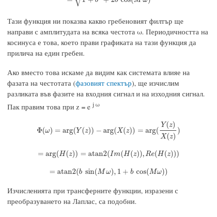
Тази функция ни показва какво гребеновият филтър ще
направи с амплитудата на всяка честота ω. Периодичността на
косинуса е това, което прави графиката на тази функция да
прилича на един гребен.
Ако вместо това искаме да видим как системата влияе на
фазата на честотата (
фазовият спектър
), ще изчислим
разликата във фазите на входния сигнал и на изходния сигнал.
j ω
Пак правим това при z = e
(
)
Y
z
Φ
(
ω
)
=
arg
(
Y
(
z
)
)
−
arg
(
X
(
z
)
)
=
arg
(
Y
(
z
)
X
(
z
)
)
Φ
(
)
=
arg
(
(
)
)
−
arg
(
(
)
)
=
arg
(
)
ω
Y
z
X
z
(
)
X
z
=
arg
(
H
(
z
)
)
=
a
t
a
n
2
(
I
m
(
H
(
z
)
)
,
R
e
(
H
(
z
)
)
)
=
arg
(
(
)
)
=
a
t
a
n
2
(
(
(
)
)
,
(
(
)
)
)
H
z
I
m
H
z
R
e
H
z
=
a
t
a
n
2
(
b
sin
(
M
ω
)
,
1
+
b
cos
(
M
ω
)
)
=
a
t
a
n
2
(
sin
(
)
,
1
+
cos
(
)
)
b
M
ω
b
M
ω
Изчисленията при трансферните функции, изразени с
преобразуването на Лаплас, са подобни.