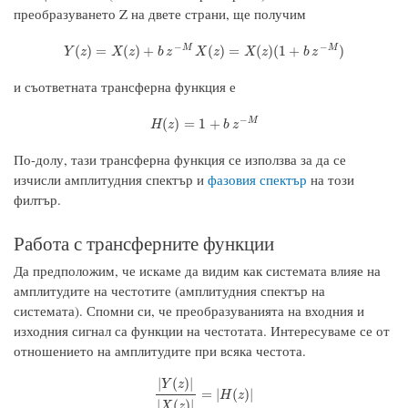
преобразуването Z на двете страни, ще получим
−
−
Y
(
z
)
=
X
(
z
)
+
b
z
−
M
X
(
z
)
=
X
(
z
)
(
1
+
b
z
−
M
)
M
M
(
)
=
(
)
+
(
)
=
(
)
(
1
+
)
Y
z
X
z
b
z
X
z
X
z
b
z
и съответната трансферна функция е
−
H
(
z
)
=
1
+
b
z
−
M
M
(
)
=
1
+
H
z
b
z
По-долу, тази трансферна функция се използва за да се
изчисли амплитудния спектър и
фазовия спектър
на този
филтър.
Работа с трансферните функции
Да предположим, че искаме да видим как системата влияе на
амплитудите на честотите (амплитудния спектър на
системата). Спомни си, че преобразуванията на входния и
изходния сигнал са функции на честотата. Интересуваме се от
отношението на амплитудите при всяка честота.
|
(
)
|
Y
z
|
Y
(
z
)
|
|
X
(
z
)
|
=
|
H
(
z
)
|
=
|
(
)
|
H
z
|
(
)
|
X
z