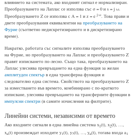
влиянието на системата, ако входният сигнал е нормализиран.
Преобразуването на Лаплас се използва със σ = 0 и s = j ω.
j ω
Преобразуването Z се използва с A = 1 и z = e
. Това прави и
двете преобразувания еквивалентни на
преобразуването на
Фурие
(съответно недискретизираното и в дискретизирано
време).
Накратко, работата със сигналите използва преобразуването
на Фурие, но преобразуването на Лаплас и преобразуването Z
правят изписването по-лесно. Също така, преобразуването на
Лаплас улеснява превръщането на една функция за желан
амплитуден спектър
в една трансферна функция и
следователно една система. Свойството на преобразуването Z
за изместването във времето, комбинирано с по-краткото
изписване, улеснява превръщането на трансферните функции в
импулсни спектри
(в самите изчисления на филтрите).
Линейни системи, независими от времето
Ако входните сигнали в една линейна система x
(t), x
(t), …,
1
2
x
(t) произвеждат изходите y
(t), y
(t), …, y
(t), тогава входа a
n
1
2
n
1