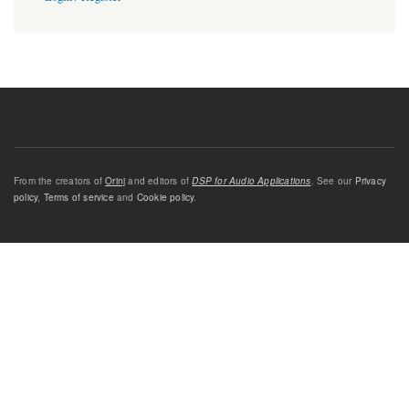
From the creators of
Orinj
and editors of
DSP for Audio Applications
. See our
Privacy
policy
,
Terms of service
and
Cookie policy
.