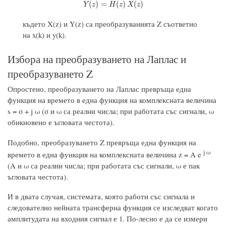
Y
(
z
)
=
H
(
z
)
X
(
z
)
(
)
=
(
)
(
)
Y
z
H
z
X
z
където X(z) и Y(z) са преобразуванията Z съответно
на x(k) и y(k).
Избора на преобразуването на Лаплас и
преобразуването Z
Опростено, преобразуването на Лаплас превръща една
функция на времето в една функция на комплексната величина
s = σ + j ω (σ и ω са реални числа; при работата със сигнали, ω
обикновено е ъгловата честота).
Подобно, преобразуването Z превръща една функция на
j ω
времето в една функция на комплексната величина z = A e
(A и ω са реални числа; при работата със сигнали, ω е пак
ъгловата честота).
И в двата случая, системата, която работи със сигнала и
следователно нейната трансферна функция се изследват когато
амплитудата на входния сигнал е 1. По-лесно е да се измери