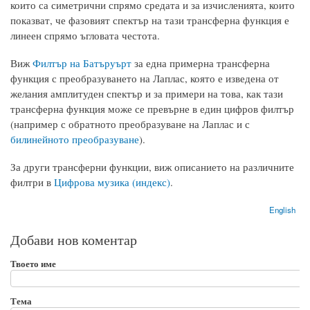
които са симетрични спрямо средата и за изчисленията, които
показват, че фазовият спектър на тази трансферна функция е
линеен спрямо ъгловата честота.
Виж
Филтър на Батъруърт
за една примерна трансферна
функция с преобразуването на Лаплас, която е изведена от
желания амплитуден спектър и за примери на това, как тази
трансферна функция може се превърне в един цифров филтър
(например с обратното преобразуване на Лаплас и с
билинейното преобразуване
).
За други трансферни функции, виж описанието на различните
филтри в
Цифрова музика (индекс)
.
English
Добави нов коментар
Твоето име
Тема