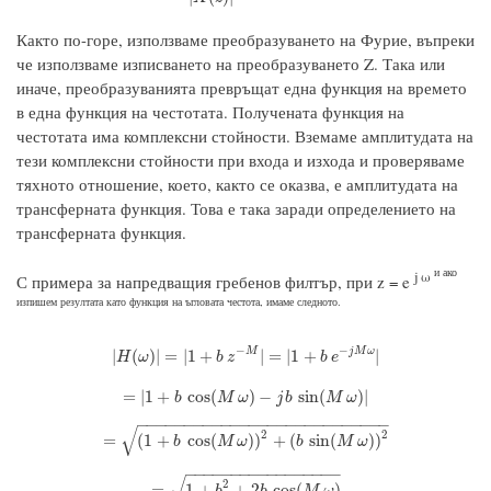
Както по-горе, използваме преобразуването на Фурие, въпреки
че използваме изписването на преобразуването Z. Така или
иначе, преобразуванията превръщат една функция на времето
в една функция на честотата. Получената функция на
честотата има комплексни стойности. Вземаме амплитудата на
тези комплексни стойности при входа и изхода и проверяваме
тяхното отношение, което, както се оказва, е амплитудата на
трансферната функция. Това е така заради определението на
трансферната функция.
и ако
j ω
С примера за напредващия гребенов филтър, при z = e
изпишем резултата като функция на ъгловата честота, имаме следното.
−
−
|
H
(
ω
)
|
=
|
1
+
b
z
−
M
|
=
|
1
+
b
e
−
j
M
ω
|
M
j
M
ω
|
(
)
|
=
|
1
+
|
=
|
1
+
|
H
ω
b
z
b
e
=
|
1
+
b
cos
(
M
ω
)
−
j
b
sin
(
M
ω
)
|
=
|
1
+
cos
(
)
−
sin
(
)
|
b
M
ω
j
b
M
ω
−
−
−
−
−
−
−
−
−
−
−
−
−
−
−
−
−
−
−
−
−
−
−
−
−
−
−
√
2
2
=
(
1
+
b
cos
(
M
ω
)
)
2
+
(
b
sin
(
M
ω
)
)
2
=
(
1
+
cos
(
)
)
+
(
sin
(
)
)
b
M
ω
b
M
ω
−
−
−
−
−
−
−
−
−
−
−
−
−
−
−
−
−
√
2
=
1
+
b
2
+
2
b
cos
(
M
ω
)
=
1
+
+
2
cos
(
)
b
b
M
ω