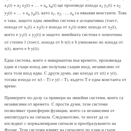
x
(t) + a
x
(t) + … + a
x
(t) ще произведе изхода a
y
(t) + a
1
2
2
n
n
1
1
2
y
(t) + … + a
y
(t), като a
, a
, …, a
са някакви константи. Това
2
n
n
1
2
n
е така, защото една линейна система е асоциативна (тоест,
изхода от x
(t) + x
(t) е изхода от x
(t) плюс изхода от x
(t),
1
2
1
2
което е y
(t) + y
(t)) и защото линейната система е хомогенна
1
2
от степен 1 (тоест, изхода от b x(t) е b умножено по изхода от
x(t), което е b y(t)).
Една система, която е инвариантна във времето, произвежда
един и същи изход ако получава същия вход, независимо от
кога този вход идва. С други думи, ако изхода от x(t) е y(t),
тогава изхода от x(t – T) е y(t – T), където T е една константа от
време.
Примерите по-долу са примери на линейни системи, които са
независими от времето. С прости думи, тези системи
позволяват трансферни функции, които са независими от
амплитудата на сигнала. Следователно, те могат да се
изследват с нормализирани сигнали и преобразуването на
Фурие. Тези системи влияят на сигналите по един и същи