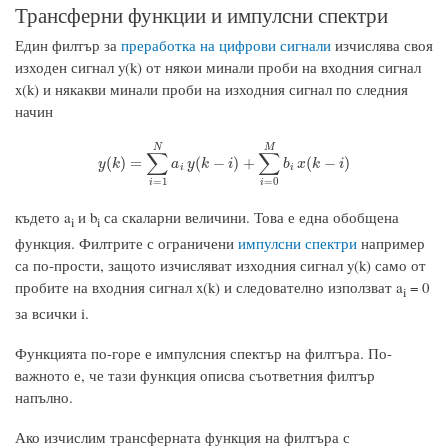
Трансферни функции и импулсни спектри
Един филтър за
преработка на цифрови сигнали
изчислява своя
изходен сигнал y(k) от някои минали проби на входния сигнал
x(k) и някакви минали проби на изходния сигнал по следния
начин
N
M
∑
∑
y
(
k
)
=
∑
i
=
1
N
a
i
y
(
k
−
i
)
+
∑
i
=
0
M
b
i
x
(
k
−
i
)
(
)
=
(
−
)
+
(
−
)
y
k
a
y
k
i
b
x
k
i
i
i
=
1
=
0
i
i
където a
и b
са скаларни величини. Това е една обобщена
i
i
функция. Филтрите с ограничени
импулсни спектри
например
са по-прости, защото изчисляват изходния сигнал y(k) само от
пробите на входния сигнал x(k) и следователно използват a
= 0
i
за всички i.
Функцията по-горе е импулсния спектър на филтъра. По-
важното е, че тази функция описва съответния филтър
напълно.
Ако изчислим трансферната функция на филтъра с