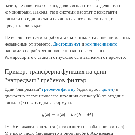
начин, независимо от това, дали сигналите са отделни или
комбинирани. Накрая, тези системи работят с константи
сигнали по един и съши начин в началото на сигнала, в
средата, или в края.
Не всички системи за работата със сигнали са линейни или пък
независими от времето.
Дисторшънът
и
компресирането
например не работят по линеен начин със сигнала.
Компресорите с атака и отпускане са и зависими от времето.
Пример: трансферна функция на един
"напредващ" гребенов филтър
Един "напредващ"
гребенов филтър
(един прост
дилей
) в
дискретно време изчислява изходния сигнал y(k) от входния
сигнал x(k) със следната формула.
y
(
k
)
=
x
(
k
)
+
b
x
(
k
−
M
)
(
)
=
(
)
+
(
−
)
y
k
x
k
b
x
k
M
Тук b е някаква константа (затихването на забавения сигнал) и
M е цяло число (забавянето в брой проби). Ако вземем