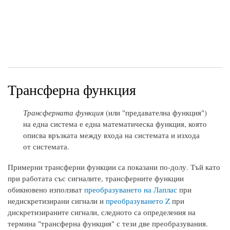
Трансферна функция
Трансферната функция
(или "предавателна функция")
на една система е една математическа функция, която
описва връзката между входа на системата и изхода
от системата.
Примерни трансферни функции са показани по-долу. Тъй като
при работата със сигналите, трансферните функции
обикновено използват
преобразуването на Лаплас
при
недискретизирани сигнали и
преобразуването Z
при
дискретизираните сигнали, следното са определения на
термина "трансферна функция" с тези две преобразувания.