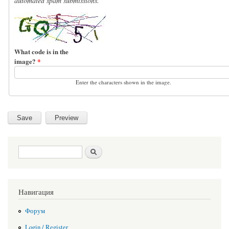
automated spam submissions.
What code is in the
image?
*
Enter the characters shown in the image.
Search form
Search
Навигация
Форум
Login / Register