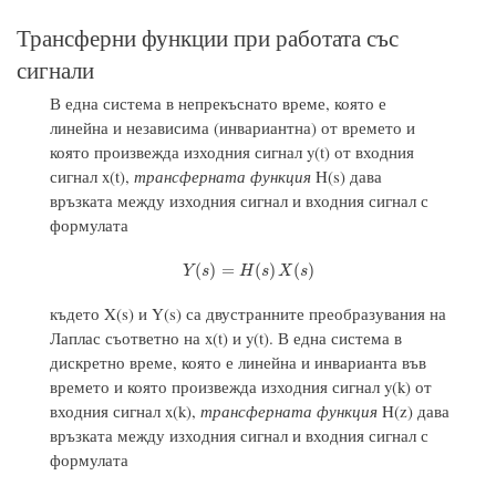
Трансферни функции при работата със
сигнали
В една система в непрекъснато време, която е
линейна и независима (инвариантна) от времето и
която произвежда изходния сигнал y(t) от входния
сигнал x(t),
трансферната функция
H(s) дава
връзката между изходния сигнал и входния сигнал с
формулата
Y
(
s
)
=
H
(
s
)
X
(
s
)
(
)
=
(
)
(
)
Y
s
H
s
X
s
където X(s) и Y(s) са двустранните преобразувания на
Лаплас съответно на x(t) и y(t). В една система в
дискретно време, която е линейна и инварианта във
времето и която произвежда изходния сигнал y(k) от
входния сигнал x(k),
трансферната функция
H(z) дава
връзката между изходния сигнал и входния сигнал с
формулата