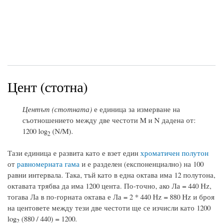
Цент (стотна)
Центът (стотната)
е единица за измерване на
съотношението между две честоти M и N дадена от:
1200 log
(N/M).
2
Тази единица е развита като е взет един
хроматичен полутон
от
равномерната гама
и е разделен (експоненциално) на 100
равни интервала. Така, тъй като в една октава има 12 полутона,
октавата трябва да има 1200 цента. По-точно, ако Ла = 440 Hz,
тогава Ла в по-горната октава е Ла = 2 * 440 Hz = 880 Hz и броя
на центовете между тези две честоти ще се изчисли като 1200
log
(880 / 440) = 1200.
2