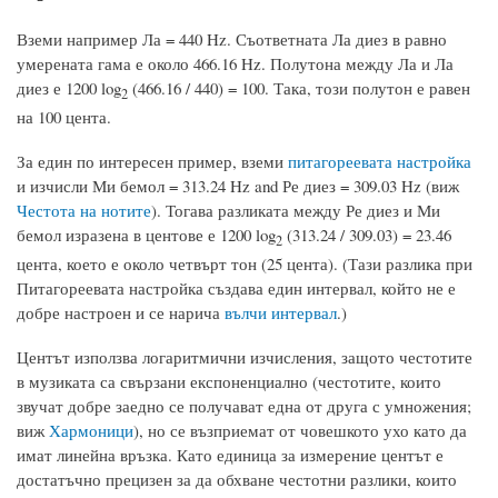
Вземи например Ла = 440 Hz. Съответната Ла диез в равно
умерената гама е около 466.16 Hz. Полутона между Ла и Ла
диез е 1200 log
(466.16 / 440) = 100. Така, този полутон е равен
2
на 100 цента.
За един по интересен пример, вземи
питагореевата настройка
и изчисли Ми бемол = 313.24 Hz and Ре диез = 309.03 Hz (виж
Честота на нотите
). Тогава разликата между Ре диез и Ми
бемол изразена в центове е 1200 log
(313.24 / 309.03) = 23.46
2
цента, което е около четвърт тон (25 цента). (Тази разлика при
Питагореевата настройка създава един интервал, който не е
добре настроен и се нарича
вълчи интервал
.)
Центът използва логаритмични изчисления, защото честотите
в музиката са свързани експоненциално (честотите, които
звучат добре заедно се получават една от друга с умножения;
виж
Хармоници
), но се възприемат от човешкото ухо като да
имат линейна връзка. Като единица за измерение центът е
достатъчно прецизен за да обхване честотни разлики, които