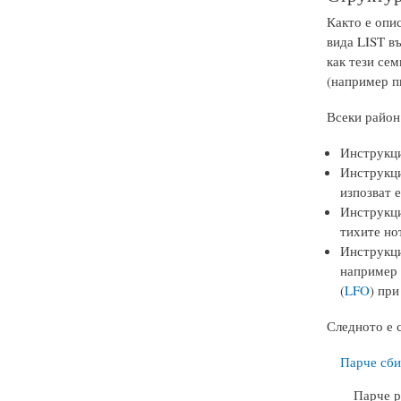
Както е опи
вида LIST в
как тези сем
(например пи
Всеки район
Инструкци
Инструкци
изпозват е
Инструкци
тихите нот
Инструкци
например 
(
LFO
) при
Следното е 
Парче сби
Парче р