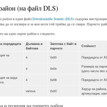
район (на файл DLS)
о район
в един файл
Downloadable Sounds (DLS)
съдържа инструкции з
бва да се изсвири и за кои ноти той трябва да се свири. Парчето ра
о на едно парче район е следното.
а поредицата
Дължина в
Започва с байт в
Стойност
байтове
парчето
ция на
4
0x00
Поредицата от AS
Размера на парче
4
0x04
(цяло число без з
ция на вида
4
0x08
Поредицата от AS
ата
Хедър на района,
various
0x0C
артикулации, как
а и позиция на парчето район