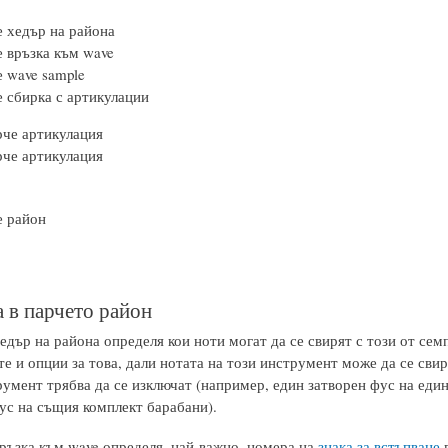
 хедър на района
 връзка към wave
 wave sample
 сбирка с артикулации
че артикулация
че артикулация
 район
 в парчето район
дър на района определя кои ноти могат да се свирят с този от семп
те и опции за това, дали нотата на този инструмент може да се сви
румент трябва да се изключат (например, един затворен фус на еди
ус на същия комплект барабани).
ръзка към wave определя, най-важно, номера на
знака за встъпване
в