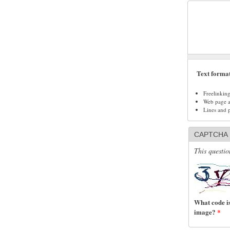
Text forma
Freelinkin
Web page ad
Lines and 
CAPTCHA
This questio
What code is
image?
*