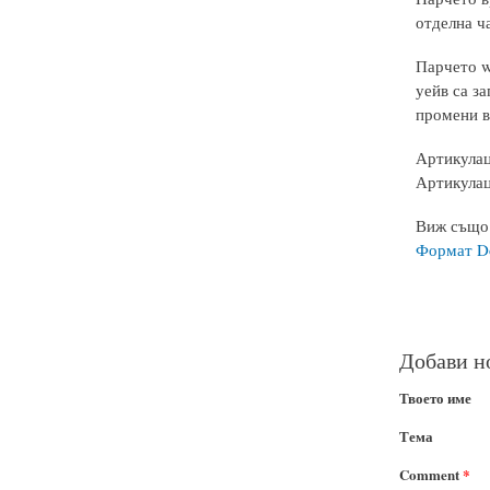
отделна ч
Парчето w
уейв са за
промени в
Артикулац
Артикулац
Виж също
Формат Do
Добави н
Твоето име
Тема
Comment
*