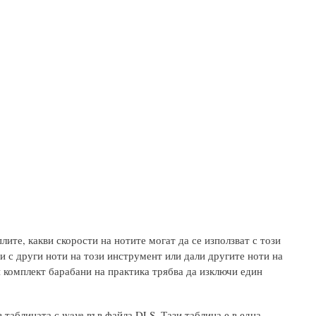
лите, какви скорости на нотите могат да се използват с този
ри с други ноти на този инструмент или дали другите ноти на
н комплект барабани на практика трябва да изключи един
 таблицата с wave във файла DLS. Тази таблица е в една