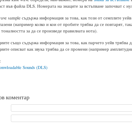
аст във файла DLS. Номерата на знаците за встъпване започват с нул
ave sample съдържа информация за това, как този от семплите уейв 
пазени (например колко и кои от пробите трябва да се повтарят, так
 тоналността за да се произведе правилната нота).
иите също съдържа информация за това, как парчето уейв трябва да 
иите описват как звука трябва да се промени (например амплитудни
:
nwloadable Sounds (DLS)
ов коментар