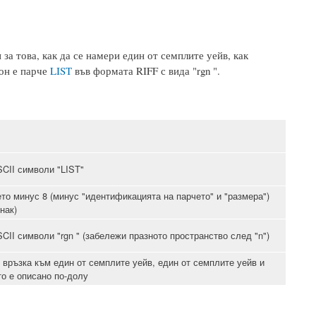
а това, как да се намери един от семплите уейв, как
йон е парче
LIST
във формата RIFF с вида "rgn ".
CII символи "LIST"
то минус 8 (минус "идентификацията на парчето" и "размера")
нак)
CII символи "rgn " (забележи празното пространство след "n")
 връзка към един от семплите уейв, един от семплите уейв и
то е описано по-долу