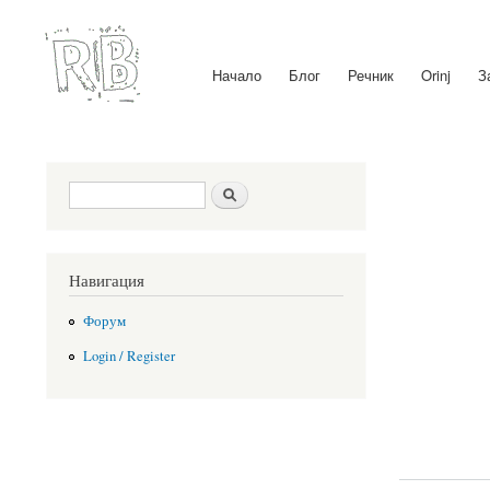
Начало
Блог
Речник
Orinj
З
Main menu
Search form
Search
Навигация
Форум
Login / Register