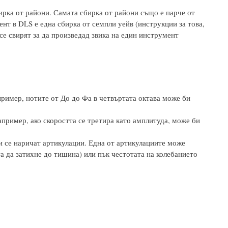
бирка от райони. Самата сбирка от райони също е парче от
ент в DLS е една сбирка от семпли уейв (инструкции за това,
 се свирят за да произведад звика на един инструмент
апример, нотите от До до Фа в четвъртата октава може би
апример, ако скоростта се третира като амплитуда, може би
ии се наричат артикулации. Една от артикулациите може
а да затихне до тишина) или пък честотата на колебанието