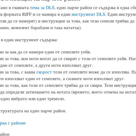
сано в главната
тема за DLS
, едно парче район се съдържа в една с
ъв формата RIFF и се намира в един
инструмент DLS
. Един инструм
пли да се намерят) и инструкции за това, как тези семпли трябва да
ано, комплект барабани и така нататък).
 в един инструмент съдържа:
и за как да се намери един от семплите уейв.
и за това, кои ноти могат да се свирят с този от семплите уейв. Н
дин от семплите, а други ноти използват друг.
и за това, с каква
скорост
този от семплите може да се използва. Н
и използват един от семплите, а силните ноти използват друг.
и за това, как този от семплите трябва да се свири. Тези инструкц
да определи затихването на нотата (времето, което отнема на нотат
 едно вибрато или едно тремоло.
структурата на едно парче район.
рка с райони
айон