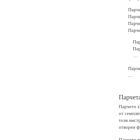
Парче
Парче
Парче
Парче
Пар
Пар
…
Парче
…
Парчета
Парчето хе
от семпли
този инст
отворен ф
Парчето в