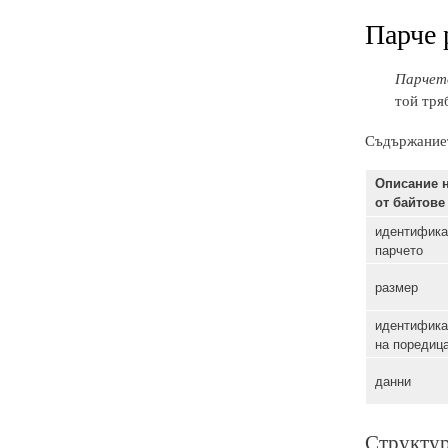
Парче 
Парчет
той тря
Съдържаниет
Описание н
от байтове
идентифика
парчето
размер
идентифика
на поредиц
данни
Структур