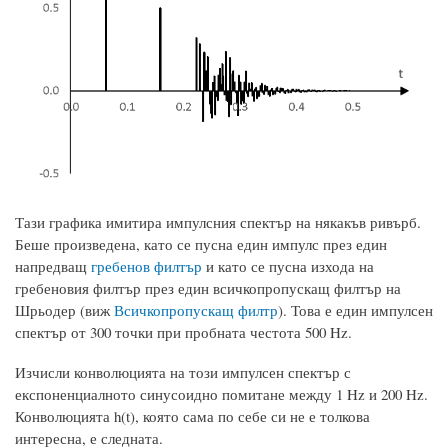
Тази графика имитира импулсния спектър на някакъв ривърб.
Беше произведена, като се пусна един импулс през един
напредващ
гребенов филтър
и като се пусна изхода на
гребеновия филтър през един всичкопропускащ филтър на
Шрьодер (виж
Всичкопропускащ филтр
). Това е един импулсен
спектър от 300 точки при пробната честота 500 Hz.
Изчисли конволюцията на този импулсен спектър с
експоненциалното синусоидно помитане между 1 Hz и 200 Hz.
Конволюцията h(t), която сама по себе си не е толкова
интересна, е следната.