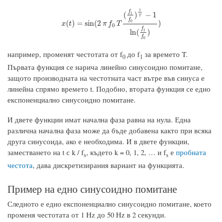
t
f
(
)
−
1
1
T
f
x
(
t
)
=
sin
(
2
π
f
0
T
(
f
1
f
0
)
t
T
−
1
ln
(
f
1
f
0
)
)
0
(
)
=
sin
(
2
)
x
t
π
f
T
0
f
ln
(
)
1
f
0
например, променят честотата от f
до f
за времето T.
0
1
Първата функция се нарича линейно синусоидно помитане,
защото производната на честотната част вътре във синуса е
линейна спрямо времето t. Подобно, втората функция се едно
експоненциално синусоидно помитане.
И двете функции имат начална фаза равна на нула. Една
различна начална фаза може да бъде добавена както при всяка
друга синусоида, ако е необходима. И в двете функции,
заместването на t с k / f
, където k = 0, 1, 2, … и f
е
пробната
s
s
честота
, дава дискретизирания вариант на функцията.
Пример на едно синусоидно помитане
Следното е едно експоненциално синусоидно помитане, което
променя честотата от 1 Hz до 50 Hz в 2 секунди.