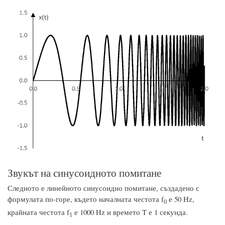
Звукът на синусоидното помитане
Следното е линейното синусоидно помитане, създадено с
формулата по-горе, където началната честота f
е 50 Hz,
0
крайната честота f
е 1000 Hz и времето T е 1 секунда.
1