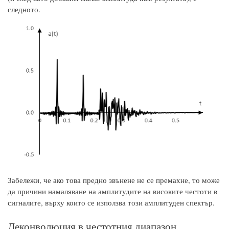
следното.
Забележи, че ако това предно звънене не се премахне, то може
да причини намаляване на амплитудите на високите честоти в
сигналите, върху които се използва този амплитуден спектър.
Деконволюция в честотния диапазон