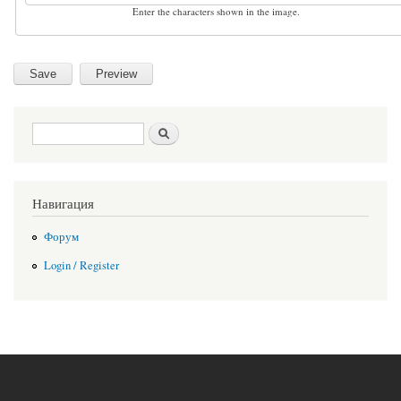
Enter the characters shown in the image.
Search form
Search
Навигация
Форум
Login / Register