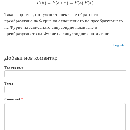
F
(
h
)
=
F
(
a
∗
x
)
=
F
(
a
)
F
(
x
)
(
)
=
(
∗
)
=
(
)
(
)
F
h
F
a
x
F
a
F
x
Така например, импулсният спектър е обратното
преобразуване на Фурие на отношението на преобразуването
на Фурие на записаното синусоидно помитане и
преобразуването на Фурие на синусоидното помитане.
English
Добави нов коментар
Твоето име
Тема
Comment
*