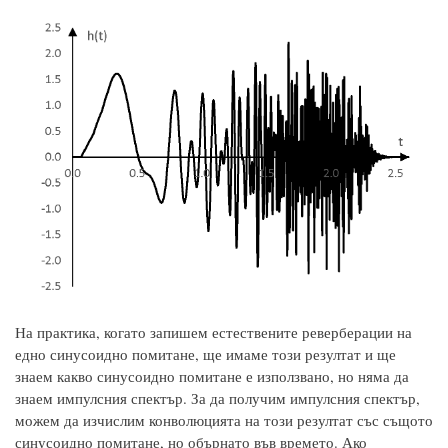
На практика, когато запишем естествените реверберации на
едно синусоидно помитане, ще имаме този резултат и ще
знаем какво синусоидно помитане е използвано, но няма да
знаем импулсния спектър. За да получим импулсния спектър,
можем да изчислим конволюцията на този резултат със същото
синусоидно помитане, но обърнато във времето. Ако