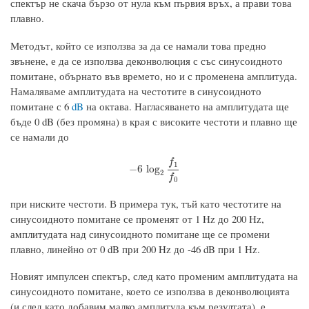
спектър не скача бързо от нула към първия връх, а прави това
плавно.
Методът, който се използва за да се намали това предно
звънене, е да се използва деконволюция с със синусоидното
помитане, обърнато във времето, но и с променена амплитуда.
Намаляваме амплитудата на честотите в синусоидното
помитане с 6
dB
на октава. Нагласяването на амплитудата ще
бъде 0 dB (без промяна) в края с високите честоти и плавно ще
се намали до
f
1
−
6
log
2
f
1
f
0
−
6
log
2
f
0
при ниските честоти. В примера тук, тъй като честотите на
синусоидното помитане се променят от 1 Hz до 200 Hz,
амплитудата над синусоидното помитане ще се промени
плавно, линейно от 0 dB при 200 Hz до -46 dB при 1 Hz.
Новият импулсен спектър, след като променим амплитудата на
синусоидното помитане, което се използва в деконволюцията
(и след като добавим малко амплитуда към резултата), е