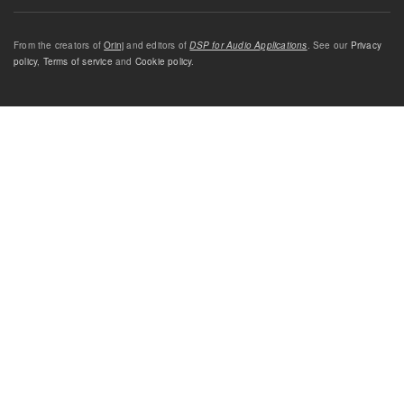
From the creators of
Orinj
and editors of
DSP for Audio Applications
. See our
Privacy
policy
,
Terms of service
and
Cookie policy
.