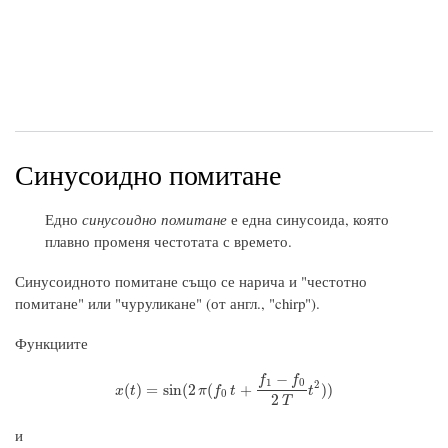
Синусоидно помитане
Едно
синусоидно помитане
е една синусоида, която
плавно променя честотата с времето.
Синусоидното помитане също се нарича и "честотно
помитане" или "чуруликане" (от англ., "chirp").
Функциите
−
f
f
1
0
2
x
(
t
)
=
sin
(
2
π
(
f
0
t
+
f
1
−
f
0
2
T
t
2
)
)
(
)
=
sin
(
2
(
+
)
)
x
t
π
f
t
t
0
2
T
и