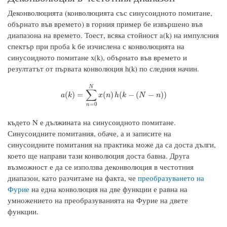
Деконволюцията (конволюцията със синусоидното помитане,
обърнато във времето) в горния пример бе извършено във
диапазона на времето. Тоест, всяка стойност a(k) на импулсния
спектър при проба k бе изчислена с конволюцията на
синусоидното помитане x(k), обърнато във времето и
резултатът от първата конволюция h(k) по следния начин.
N
∑
a
(
k
)
=
∑
n
=
0
N
x
(
n
)
h
(
k
−
(
N
−
n
)
)
(
)
=
(
)
(
−
(
−
)
)
a
k
x
n
h
k
N
n
=
0
n
където N е дължината на синусоидното помитане.
Синусоидните помитания, обаче, а и записите на
синусоидните помитания на практика може да са доста дълги,
което ще направи тази конволюция доста бавна. Друга
възможност е да се използва деконволюция в честотния
диапазон, като разчитаме на факта, че
преобразуването на
Фурие
на една конволюция на две функции е равна на
умножението на преобразуванията на Фурие на двете
функции.