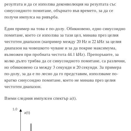
резултата и да се използва деконволюция на резултата със
синусоидното помитане, обърнато във времето, за да се
получи импулса на ривърба.
Един пример на това е по-долу. Обикновено, едно синусоидно
помитане, което се използва за тази цел, минава през целия
честотен диапазон (например между 20 Hz и 22 kHz за целия
диапазон на човешкото чуване и за да покрие максимума,
възможен при пробната честота 44.1 kHz). Препоръките, за
колко дълго трябва да се синусоидното помитане, са различни,
но обикновено са между 3 секунди и 20 секунди. За примера
по-долу, за да е по лесно да го представим, използваме по-
кратко синусоидно помитане, което не минава през целия
честотен диапазон.
Вземи следния импулсен спектър a(t).