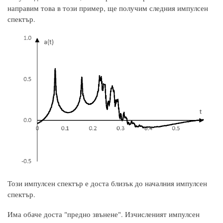
направим това в този пример, ще получим следния импулсен
спектър.
Този импулсен спектър е доста близък до началния импулсен
спектър.
Има обаче доста "предно звънене". Изчисленият импулсен