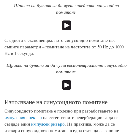
Щракни на бутона за да чуеш линейното синусоидно
помитане.
Следното е експоненциалното синусоидно помитане със
същите параметри – помитане на честотите от 50 Hz до 1000
Hz в 1 секунда.
Щракни на бутона за да чуеш експоненциалното синусоидно
помитане.
Използване на синусоидното помитане
Синусоидното помитане е полезно при разработването на
импулсния спектър
на естествените реверберации за да се
създаде един
импулсен ривърб
. На практика, може да се
изсвири синусоидното помитане в една стая, да се запише