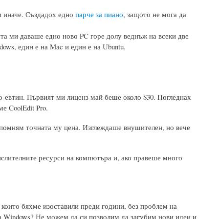
ли иначе. Създадох едно
парче за пиано
, защото не мога да
ота ми даваше едно ново PC горе долу веднъж на всеки две
ows, един е на Mac и един е на Ubuntu.
 по-евтин. Първият ми лиценз май беше около $30. Погледнах
е CoolEdit Pro.
 спомням точната му цена. Изглеждаше внушителен, но вече
ислителните ресурси на компютъра и, ако правеше много
, които бяхме изоставили преди години, без проблем на
на Windows? Не можем да си позволим да загубим нови идеи и