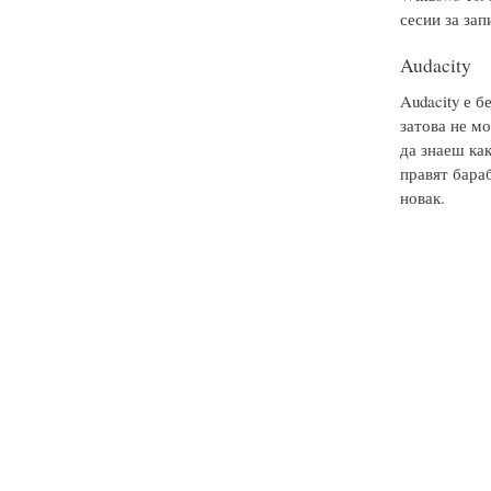
сесии за зап
Audacity
Audacity е б
затова не мо
да знаеш ка
правят бараб
новак.