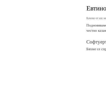
Евтино
Качено от
mic
на
Подновяваме 
честно казан
Софтуеръ
Бяхме се спр