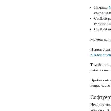
Нямаше
M
свиря на 
CoolEdit 
години. По
CoolEdit н
Можеш да че
Първите ми п
n-Track Stud
Там беше и 
работехме с 
Пробвахме и
неща, често
Софтуеръ
Невероятно, 
Windows 10.