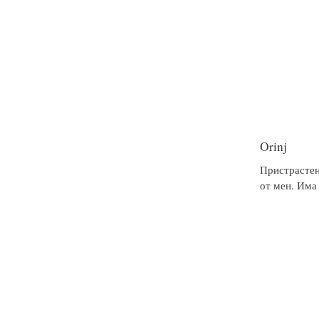
Orinj
Пристрасте
от мен. Има 