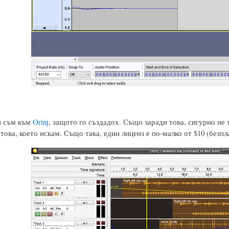
н съм към
Orinj
, защото го създадох. Също заради това, сигурно не 
това, което искам. Също така, един лиценз е по-малко от $10 (безпл