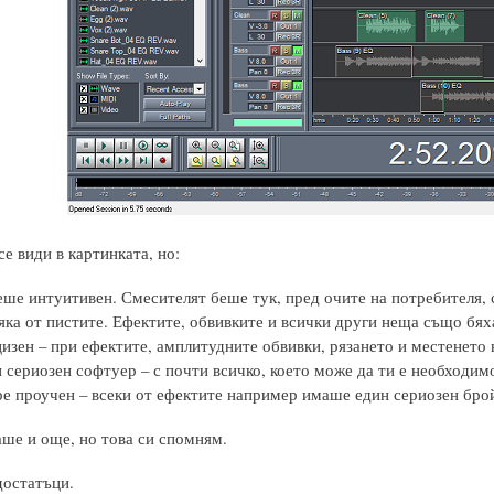
се види в картинката, но:
беше интуитивен. Смесителят беше тук, пред очите на потребителя, 
сяка от пистите. Ефектите, обвивките и всички други неща също бях
изен – при ефектите, амплитудните обвивки, рязането и местенето 
 сериозен софтуер – с почти всичко, което може да ти е необходим
е проучен – всеки от ефектите например имаше един сериозен бро
ше и още, но това си спомням.
остатъци.