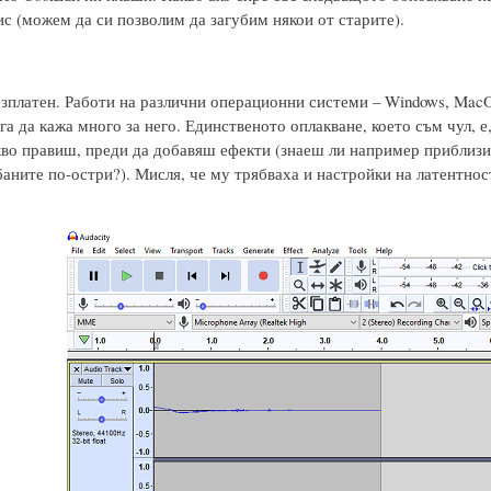
ис (можем да си позволим да загубим някои от старите).
езплатен. Работи на различни операционни системи – Windows, MacOS
га да кажа много за него. Единственото оплакване, което съм чул, 
кво правиш, преди да добавяш ефекти (знаеш ли например приблиз
аните по-остри?). Мисля, че му трябваха и настройки на латентност