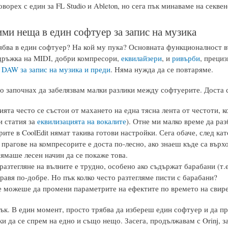
ворех с един за FL Studio и Ableton, но сега пък минаваме на секвен
ми неща в един софтуер за запис на музика
ябва в един софтуер? На кой му пука? Основната функционалност във
дръжка на MIDI, добри компресори,
еквилайзери
, и
ривърби
, преци
 DAW за запис на музика и преди
. Няма нужда да се повтаряме.
о започнах да забелязвам малки разлики между софтуерите. Доста 
ията често се състои от махането на една тясна лента от честоти, к
и статия за
еквилизацията на вокалите
). Отне ми малко време да разб
ите в CoolEdit нямат такива готови настройки. Сега обаче, след като
 прагове на компресорите е доста по-лесно, ако знаеш къде са върх
нямаше лесен начин да се покаже това.
азтегляне на вълните е трудно, особено ако съдържат барабани (т.е
правя по-добре. Но пък колко често разтегляме писти с барабани?
не можеше да промени параметрите на ефектите по времето на свир
тък. В един момент, просто трябва да избереш един софтуер и да пр
и да се спрем на едно и също нещо. Засега, продължавам с Orinj, з