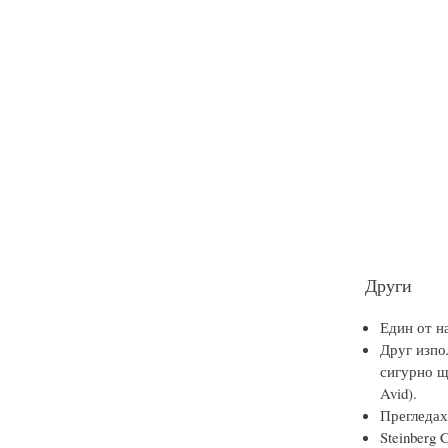
Други
Един от н
Друг изпол
сигурно щ
Avid).
Прегледа
Steinberg 