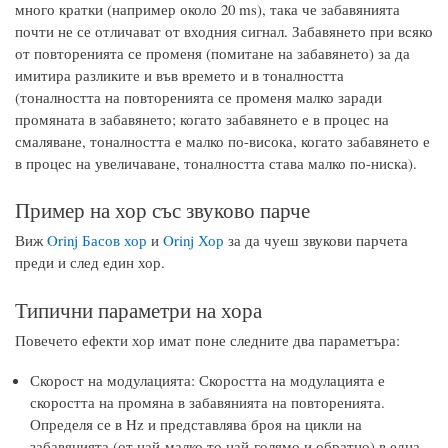
много кратки (например около 20 ms), така че забавянията
почти не се отличават от входния сигнал. Забавянето при всяко
от повторенията се променя (помитане на забавянето) за да
имитира разликите и във времето и в тоналността
(тоналността на повторенията се променя малко заради
промяната в забавянето; когато забавянето е в процес на
смаляване, тоналността е малко по-висока, когато забавянето е
в процес на увеличаване, тоналността става малко по-ниска).
Пример на хор със звуково парче
Виж
Orinj Басов хор
и
Orinj Хор
за да чуеш звукови парчета
преди и след един хор.
Типични параметри на хора
Повечето ефекти хор имат поне следните два параметъра:
Скорост на модулацията: Скоростта на модулацията е
скоростта на промяна в забавянията на повторенията.
Определя се в Hz и представлява броя на цикли на
забавянията (от най-малко то най-голямо и обратно) в една