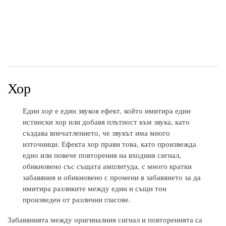
Хор
Един
хор
е един звуков ефект, който имитира един
истински хор или добавя плътност към звука, като
създава впечатлението, че звукът има много
източници. Ефекта хор прави това, като произвежда
едно или повече повторения на входния сигнал,
обикновено със същата амплитуда, с много кратки
забавяния и обикновено с промени в забавянето за да
имитира разликите между един и същи тон
произведен от различни гласове.
Забавянията между оригиналния сигнал и повторенията са