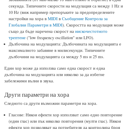
секунда. Типичните скорости на модулация са между 1 Hz и
10 Hz (виж например препоръките за предопределените
настройки на хора в
MIDI
в
Съобщение Контрола за
Глобални Параметри в MIDI
). Скоростта на модулация може
също да бъде наречена скорост на
нискочестотното
трептене
("low frequency oscillation" или LFO).
Дълбочина на модулацията: Дълбочината на модулацията е
максималното забавяне в милисекунди. Типичните
дълбочини на модулацията са между 5 ms и 25 ms.
Един хор може да използва само една скорост и една
дълбочина на модулацията или няколко за да избегне
забележими вълни в звука.
Други параметри на хора
Следното са други възможни параметри на хора.
Гласове: Някои ефекти хор използват само едно повторение
(един глас) или пък няколко повторения (мулти глас). Някои
ефекти хор позволяват на потребителя да контролира броя