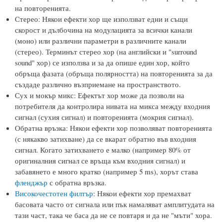
на повторенията.
Стерео: Някои ефекти хор ще използват едни и същи
скорост и дълбочина на модулацията за всички канали
(моно) или различни параметри в различните канали
(стерео). Терминът стерео хор (на английски и "surround
sound" хор) се използва и за да опише един хор, който
обръща фазата (обръща полярността) на повторенията за да
създаде различно възприемане на пространството.
Сух и мокър микс: Ефектът хор може да позволи на
потребителя да контролира нивата на микса между входния
сигнал (сухия сигнал) и повторенията (мокрия сигнал).
Обратна връзка: Някои ефекти хор позволяват повторенията
(с някакво затихване) да се вкарат обратно във входния
сигнал. Когато затихването е малко (например 80% от
оригиналния сигнал се връща към входния сигнал) и
забавянето е много кратко (например 5 ms), хорът става
фленджър
с обратна връзка.
Високочестотен филтър
: Някои ефекти хор премахват
басовата часто от сигнала или пък намаляват амплитудата на
тази част, така че баса да не се повтаря и да не "мъти" хора.