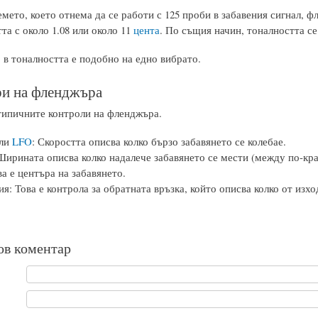
емето, което отнема да се работи с 125 проби в забавения сигнал, 
та с около 1.08 или около 11
цента
. По същия начин, тоналността се
 в тоналността е подобно на едно вибрато.
и на фленджъра
типичните контроли на фленджъра.
или
LFO
: Скоростта описва колко бързо забавянето се колебае.
ирината описва колко надалече забавянето се мести (между по-крат
а е центъра на забавянето.
я: Това е контрола за обратната връзка, който описва колко от изхо
ов коментар