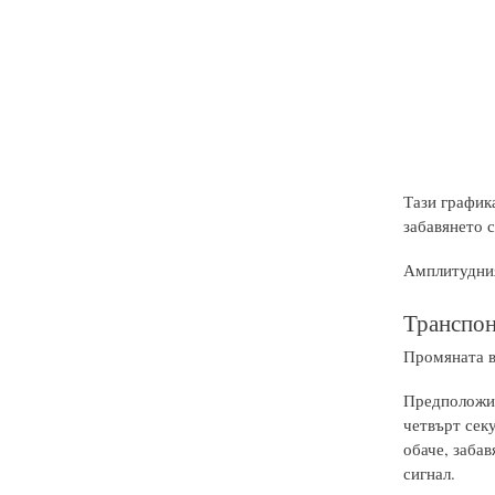
Тази график
забавянето 
Амплитудния
Транспон
Промяната в
Предположи, 
четвърт сек
обаче, забав
сигнал.