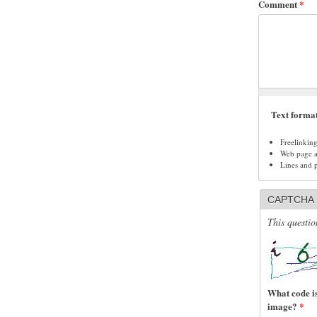
Comment
*
Text forma
Freelinkin
Web page ad
Lines and 
CAPTCHA
This questio
What code is
image?
*