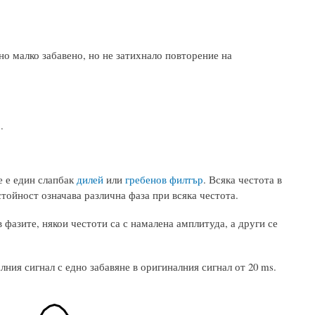
но малко забавено, но не затихнало повторение на
.
е е един слапбак
дилей
или
гребенов филтър
. Всяка честота в
стойност означава различна фаза при всяка честота.
 фазите, някои честоти са с намалена амплитуда, а други се
ния сигнал с едно забавяне в оригиналния сигнал от 20 ms.