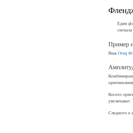
Фленд
Един
ф
сигнала
Пример н
Виж
Orinj Ф
Амплитуд
Комбиниране
оригиналния 
Когато ориги
увеличават.
Следното е а