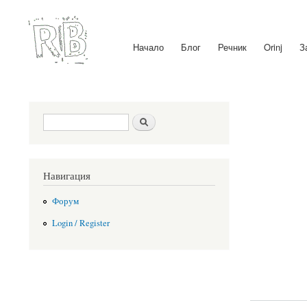
Начало
Блог
Речник
Orinj
З
Main menu
Search form
Search
Навигация
Форум
Login / Register