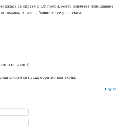
фленджъра се справя с 135 проби, което означава повишаване
 понижава, когато забавянето се увеличава.
ко и по-дълго).
дния сигнал се пуска обратно във входа.
English