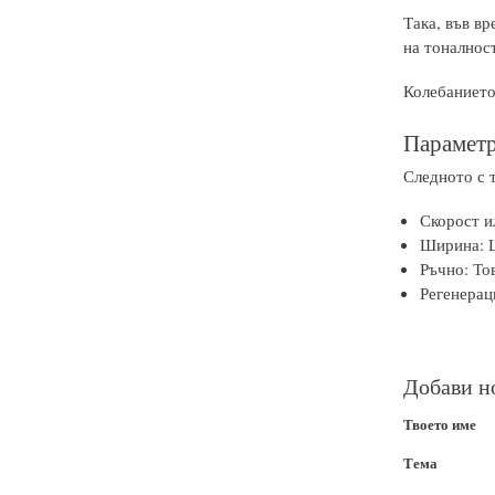
Така, във вр
на тоналност
Колебанието
Параметр
Следното с 
Скорост 
Ширина: Ш
Ръчно: Тов
Регенераци
Добави н
Твоето име
Тема