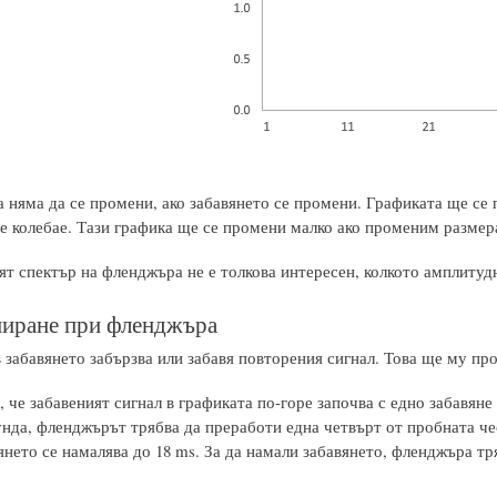
а няма да се промени, ако забавянето се промени. Графиката ще се
се колебае. Тази графика ще се промени малко ако променим размера
т спектър на фленджъра не е толкова интересен, колкото амплитуд
иране при фленджъра
 забавянето забързва или забавя повторения сигнал. Това ще му пр
че забавеният сигнал в графиката по-горе започва с едно забавяне
унда, фленджърът трябва да преработи една четвърт от пробната чес
янето се намалява до 18 ms. За да намали забавянето, фленджъра т