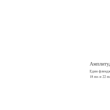
Амплитуд
Един флендж
18 ms и 22 m