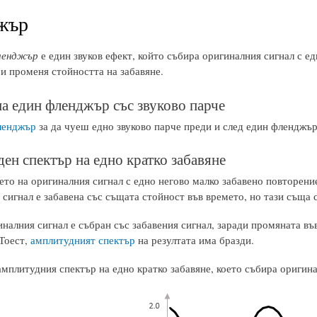
жър
ленджър
е един звуков ефект, който събира оригиналния сигнал с ед
 и променя стойността на забавяне.
а един фленджър със звуково парче
ленджър
за да чуеш едно звуково парче преди и след един фленджър
ен спектър на едно кратко забавяне
то на оригиналния сигнал с едно негово малко забавено повторени
сигнал е забавена със същата стойност във времето, но тази съща 
налния сигнал е събран със забавения сигнал, заради промяната във
 Тоест,
амплитудният спектър
на резултата има бразди.
мплитудния спектър на едно кратко забавяне, което събира оригинал