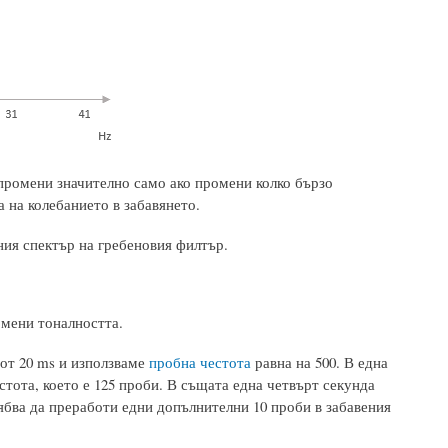
 промени значително само ако промени колко бързо
 на колебанието в забавянето.
ния спектър на гребеновия филтър.
омени тоналността.
 от 20 ms и използваме
пробна честота
равна на 500. В една
тота, което е 125 проби. В същата една четвърт секунда
рябва да преработи едни допълнителни 10 проби в забавения