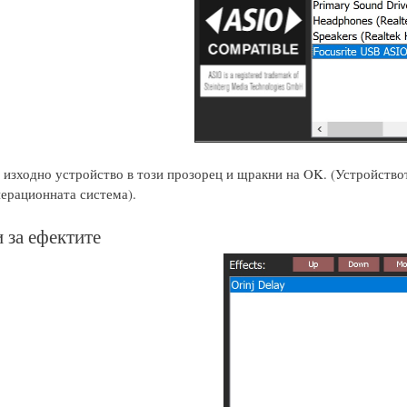
изходно устройство в този прозорец и щракни на OK. (Устройството
перационната система).
 за ефектите