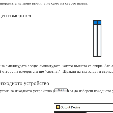
норамата на моно вълни, а не само на стерео вълни.
ен измерител
 за амплитудата следва амплитудата, когато вълната се свири. Ако
й-отгоре на измерителя ще "светнат". Щракни на тях за да ги върн
 изходното устройство
утона за изходното устройство (
) за да избереш изходното