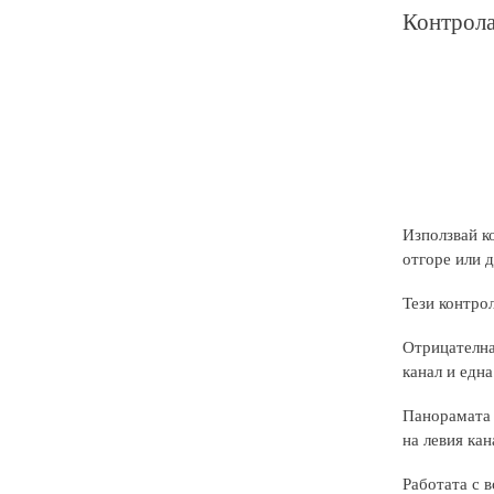
Контрола
Използвай к
отгоре или 
Тези контрол
Отрицателна
канал и една
Панорамата в
на левия кан
Работата с в