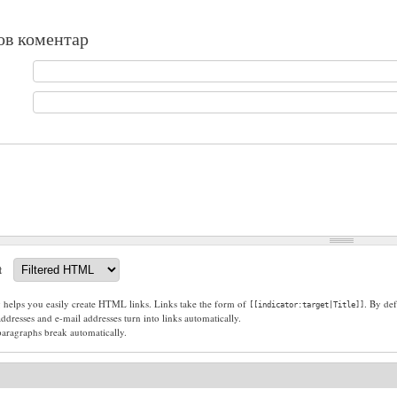
ов коментар
t
g helps you easily create HTML links. Links take the form of
. By def
[[indicator:target|Title]]
dresses and e-mail addresses turn into links automatically.
paragraphs break automatically.