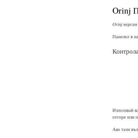
Orinj 
Orinj версия 
Панелът в н
Контрола
Използвай к
отгоре или 
Ако тази въл