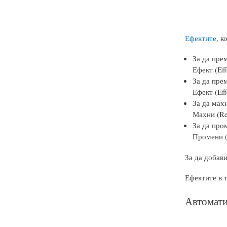
Ефектите
, к
За да пре
Ефект (Eff
За да пре
Ефект (Eff
За да мах
Махни (Re
За да про
Промени (
За да добави
Ефектите в т
Автомати