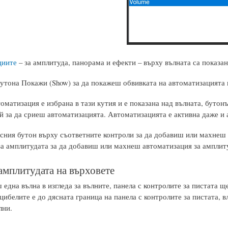
циите
– за амплитуда, панорама и ефекти – върху вълната са показан
утона Покажи (Show) за да покажеш обвивката на автоматизацията 
оматизация е избрана в тази кутия и е показана над вълната, буто
 за да сриеш автоматизацията. Автоматизацията е активна даже и а
сния бутон върху съответните контроли за да добавиш или махнеш
за амплитудата за да добавиш или махнеш автоматизация за амплит
 амплитудата на върховете
една вълна в изгледа за вълните, панела с контролите за пистата щ
цибелите е до дясната граница на панела с контролите за пистата, в
лни.