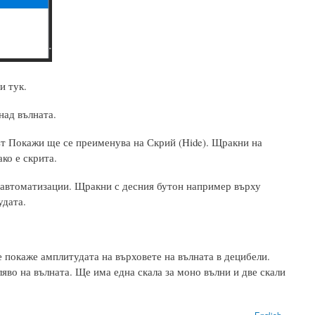
и тук.
над вълната.
нът Покажи ще се преименува на Скрий (Hide). Щракни на
ко е скрита.
 автоматизации. Щракни с десния бутон например върху
удата.
е покаже амплитудата на върховете на вълната в децибели.
ляво на вълната. Ще има една скала за моно вълни и две скали
English