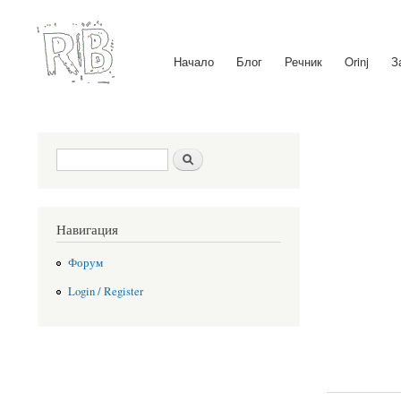
Начало
Блог
Речник
Orinj
З
Main menu
Search form
Search
Навигация
Форум
Login / Register