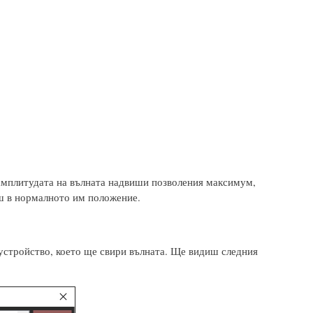
 амплитудата на вълната надвиши позволения максимум,
еш в нормалното им положение.
 устройство, което ще свири вълната. Ще видиш следния