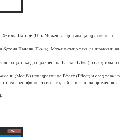
на бутона Нагоре (Up). Можеш също така да щракнеш на
 на бутона Надолу (Down). Можеш също така да щракнеш на
.
еш също така да щракнеш на Ефект (Effect) и след това на
мени (Modify) или щракни на Ефект (Effect) и след това на
оито са специфични за ефекта, който искаш да промениш.
.