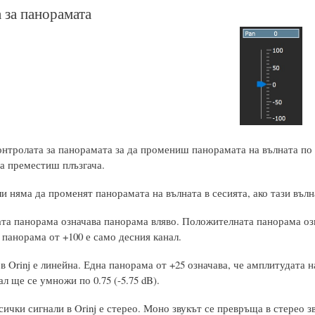
 за панорамата
онтролата за панорамата за да промениш панорамата на вълната по
да преместиш плъзгача.
и няма да променят панорамата на вълната в сесията, ако тази вълна
та панорама означава панорама вляво. Положителната панорама озн
 панорама от +100 е само десния канал.
 Orinj е линейна. Една панорама от +25 означава, че амплитудата н
ал ще се умножи по 0.75 (-5.75 dB).
сички сигнали в Orinj е стерео. Моно звукът се превръща в стерео 