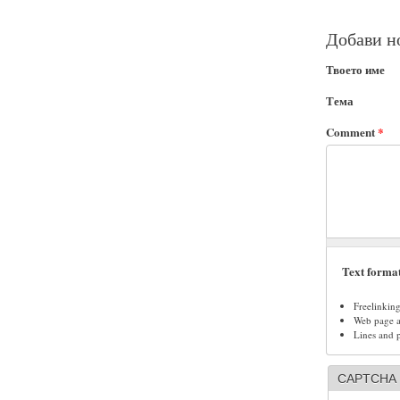
Добави н
Твоето име
Тема
Comment
*
Text forma
Freelinkin
Web page ad
Lines and 
CAPTCHA