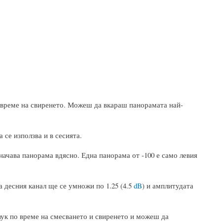
 време на свиренето. Можеш да вкараш панорамата най-
 се използва и в сесията.
ачава панорама вдясно. Една панорама от -100 е само левия
а десния канал ще се умножи по 1.25 (4.5
dB
) и амплитудата
звук по време на смесването и свиренето и можеш да