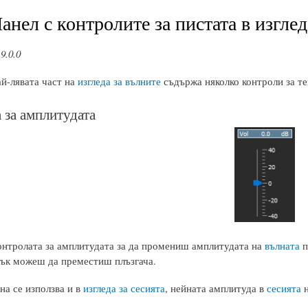
Панел с контролите за пистата в изглед
9.0.0
ай-лявата част на
изгледа за вълните
съдържа няколко контроли за те
 за амплитудата
онтролата за амплитудата за да промениш амплитудата на
вълната
п
пък можеш да преместиш плъзгача.
на се използва и в
изгледа за сесията
, нейната амплитуда в
сесията
н