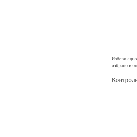
Избери едно 
избрано в о
Контроли