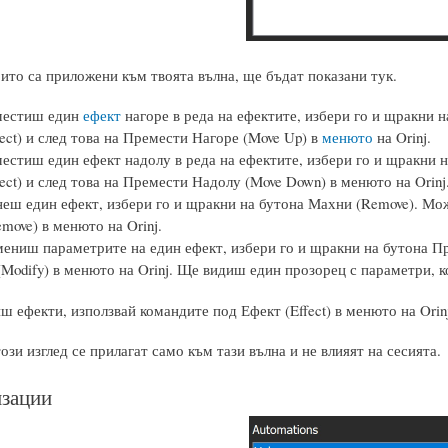
оито са приложени към твоята вълна, ще бъдат показани тук.
местиш един
ефект
нагоре в реда на ефектите, избери го и щракни 
ect) и след това на Премести Нагоре (Move Up) в
менюто
на Orinj.
местиш един ефект надолу в реда на ефектите, избери го и щракни
ect) и след това на Премести Надолу (Move Down) в менюто на Orinj
неш един ефект, избери го и щракни на бутона Махни (Remove). Мож
move) в менюто на Orinj.
мениш параметрите на един ефект, избери го и щракни на бутона Про
Modify) в менюто на Orinj. Ще видиш един прозорец с параметри, к
ш ефекти, използвай командите под Ефект (Effect) в менюто на Orinj
ози изглед се прилагат само към тази вълна и не влияят на сесията.
зации