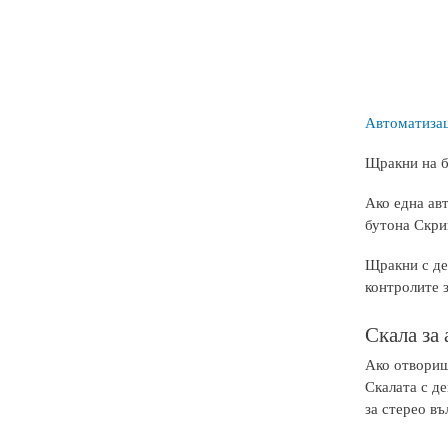
Автоматиза
Щракни на б
Ако една авт
бутона Скрий
Щракни с де
контролите 
Скала за
Ако отвориш 
Скалата с де
за стерео въ