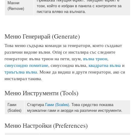
Махни
този, който е избран в панела с контролите за
(Remove)
пистата вляво на вълната.
Меню Генерирай (Generate)
Това меню съдържа команди за генератори, които създават
различни видове вълни. Orinj се инсталира със следните
генератори: вълна трион на пети, шум,
вълна трион
,
синусоидно помитане
, синусоидна вълна,
квадратна вълна
и
триъгълна вълна
. Може да видиш и други генератори, ако си
инсталирал такива.
Меню Инструменти (Tools)
Гами
Стартира
Гами (Scales)
. Това средство показва
(Scales)
музикални гами и акорди на различни инструменти.
Меню Настройки (Preferences)