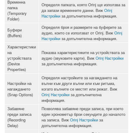
Временна
Определя папката, която Orinj ще използва за
папка
да запази временните данни. Виж
Orinj
(Temporary
Настройки
за допълнителна информация.
Folder)
Определя броя и размерите на буферите за
Буфери
аудио, които се използват от Orinj. Виж
Orinj
(Buffers)
Настройки
за допълнителна информация.
Характеристики
на
Показва характеристиките на устройствата за
устройствата
аудио (звуковите карти). Виж
Orinj Настройки
(Device
за допълнителна информация.
Properties)
Определя настройките за нагаждането на
Настройки на
вълни към други вълни или към ритъма,
нагаждането
когато вълните се местят или режат. Виж
(Snap Options)
Orinj Настройки
за допълнителна
информация.
Забавяне
Позволява забавяне преди записа, при което
преди записа
един хронометър брои секундите до началото
(Recording
на записа. Виж
Orinj Настройки
за
Delay)
допълнителна информация.