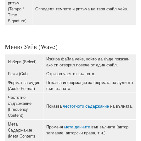
ритъм
(Tempo /
Определя темпото и ритъма на твоя файл уейв.
Time
Signature)
Меню Уейв (Wave)
Избира файла уейв, който да бъде показан,
Избери (Select)
ако си отворил повече от един файл.
Режи (Cut)
Отрязва част от вълната.
Формат за аудио
Показва информация за формата на аудиото
(Audio Format)
във вълната.
Честотно
съдържание
Показва
честотното съдържание
на вълната.
(Frequency
Content)
Мета
Променя
мета данните
във вълната (автор,
Съдържание
заглавие, авторски права, т.н.).
(Meta Content)