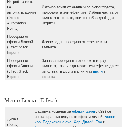
Изтрий точките
на
Изтрива точки от обвивки за амплитудата,
автоматизациите
панорамата или ефектите. Избери частта от
(Delete
вълната с точките, които трябва да бъдат
Automation
изтрити.
Points)
Поредица от
ефекти Вкарай
Добавя една поредица от ефекти към
(Effect Stack
вълната.
Import)
Поредица от
Запазва поредицата от ефекти върху
ефекти Запази
вълната, така че да може тези ефекти да се
(Effect Stack
използват в други вълни или
писти
в
Export)
сесията.
Меню Ефект (Effect)
Съдържа команди за
ефекти
дилей
. Orinj се
инсталира със следните ефекти дилей:
Басов
Дилей
хор
,
Подскачащо ехо
,
Хор
,
Дилей
,
Ехо
и
(Delay)