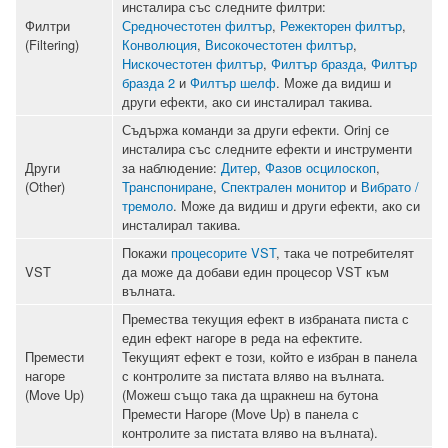
инсталира със следните филтри:
Филтри
Средночестотен филтър
,
Режекторен филтър
,
(Filtering)
Конволюция
,
Високочестотен филтър
,
Нискочестотен филтър
,
Филтър бразда
,
Филтър
бразда 2
и
Филтър шелф
. Може да видиш и
други ефекти, ако си инсталирал такива.
Съдържа команди за други ефекти. Orinj се
инсталира със следните ефекти и инструменти
Други
за наблюдение:
Дитер
,
Фазов осцилоскоп
,
(Other)
Транспониране
,
Спектрален монитор
и
Вибрато /
тремоло
. Може да видиш и други ефекти, ако си
инсталирал такива.
Покажи
процесорите VST
, така че потребителят
VST
да може да добави един процесор VST към
вълната.
Премества текущия ефект в избраната писта с
един ефект нагоре в реда на ефектите.
Премести
Текущият ефект е този, който е избран в панела
нагоре
с контролите за пистата вляво на вълната.
(Move Up)
(Можеш също така да щракнеш на бутона
Премести Нагоре (Move Up) в панела с
контролите за пистата вляво на вълната).