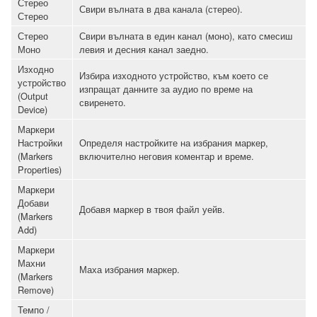
Стерео
Свири вълната в два канала (стерео).
Стерео
Стерео
Свири вълната в един канал (моно), като смесиш
Моно
левия и десния канал заедно.
Изходно
Избира изходното устройство, към което се
устройство
изпращат данните за аудио по време на
(Output
свиренето.
Device)
Маркери
Настройки
Определя настройките на избрания маркер,
(Markers
включително неговия коментар и време.
Properties)
Маркери
Добави
Добавя маркер в твоя файл уейв.
(Markers
Add)
Маркери
Махни
Маха избрания маркер.
(Markers
Remove)
Темпо /