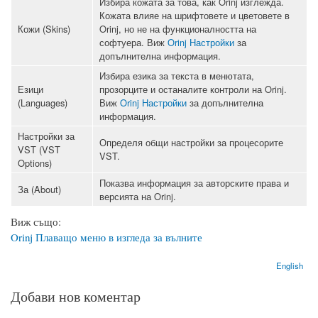
Избира кожата за това, как Orinj изглежда.
Кожата влияе на шрифтовете и цветовете в
Кожи (Skins)
Orinj, но не на функционалността на
софтуера. Виж
Orinj Настройки
за
допълнителна информация.
Избира езика за текста в менютата,
Езици
прозорците и останалите контроли на Orinj.
(Languages)
Виж
Orinj Настройки
за допълнителна
информация.
Настройки за
Определя общи настройки за процесорите
VST (VST
VST.
Options)
Показва информация за авторските права и
За (About)
версията на Orinj.
Виж също:
Orinj Плаващо меню в изгледа за вълните
English
Добави нов коментар