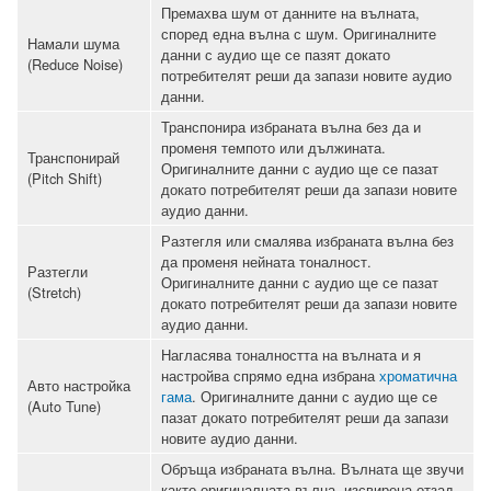
Премахва шум от данните на вълната,
според една вълна с шум. Оригиналните
Намали шума
данни с аудио ще се пазят докато
(Reduce Noise)
потребителят реши да запази новите аудио
данни.
Транспонира избраната вълна без да и
променя темпото или дължината.
Транспонирай
Оригиналните данни с аудио ще се пазат
(Pitch Shift)
докато потребителят реши да запази новите
аудио данни.
Разтегля или смалява избраната вълна без
да променя нейната тоналност.
Разтегли
Оригиналните данни с аудио ще се пазат
(Stretch)
докато потребителят реши да запази новите
аудио данни.
Нагласява тоналността на вълната и я
настройва спрямо една избрана
хроматична
Авто настройка
гама
. Оригиналните данни с аудио ще се
(Auto Tune)
пазат докато потребителят реши да запази
новите аудио данни.
Обръща избраната вълна. Вълната ще звучи
както оригиналната вълна, изсвирена отзад