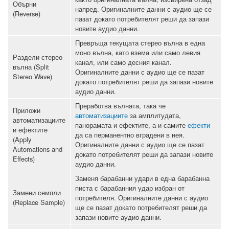
Обърни
напред. Оригиналните данни с аудио ще се
(Reverse)
пазат докато потребителят реши да запази
новите аудио данни.
Превръща текущата стерео вълна в една
моно вълна, като взема или само левия
Раздели стерео
канал, или само десния канал.
вълна (Split
Оригиналните данни с аудио ще се пазат
Stereo Wave)
докато потребителят реши да запази новите
аудио данни.
Преработва вълната, така че
Приложи
автоматизациите
за амплитудата,
автоматизациите
панорамата и ефектите, а и самите
ефекти
и ефектите
да са перманентно вградени в нея.
(Apply
Оригиналните данни с аудио ще се пазат
Automations and
докато потребителят реши да запази новите
Effects)
аудио данни.
Заменя барабанни удари в една барабанна
писта с барабанния удар избран от
Замени семпли
потребителя. Оригиналните данни с аудио
(Replace Sample)
ще се пазат докато потребителят реши да
запази новите аудио данни.