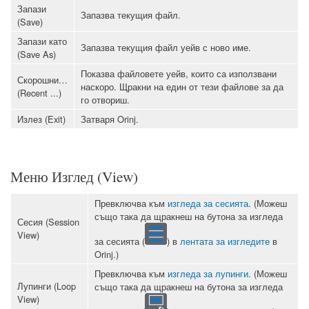
Запази
Запазва текущия файл.
(Save)
Запази като
Запазва текущия файл уейв с ново име.
(Save As)
Показва файловете уейв, които са използвани
Скорошни…
наскоро. Щракни на един от тези файлове за да
(Recent ...)
го отвориш.
Излез (Exit)
Затваря Orinj.
Меню Изглед (View)
Превключва към
изгледа за сесията
. (Можеш
също така да щракнеш на бутона за изгледа
Сесия (Session
View)
за сесията (
) в
лентата за изгледите
в
Orinj.)
Превключва към
изгледа за лупинги
. (Можеш
Лупинги (Loop
също така да щракнеш на бутона за изгледа
View)