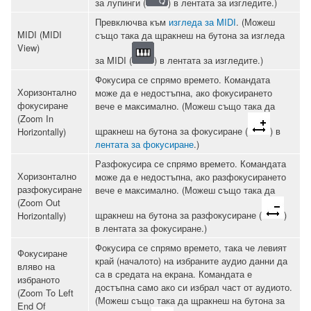
за лупинги (
) в лентата за изгледите.)
Превключва към
изгледа за MIDI
. (Можеш
MIDI (MIDI
също така да щракнеш на бутона за изгледа
View)
за MIDI (
) в лентата за изгледите.)
Фокусира се спрямо времето. Командата
Хоризонтално
може да е недостъпна, ако фокусирането
фокусиране
вече е максимално. (Можеш също така да
(Zoom In
щракнеш на бутона за фокусиране (
) в
Horizontally)
лентата за фокусиране
.)
Разфокусира се спрямо времето. Командата
Хоризонтално
може да е недостъпна, ако разфокусирането
разфокусиране
вече е максимално. (Можеш също така да
(Zoom Out
щракнеш на бутона за разфокусиране (
)
Horizontally)
в лентата за фокусиране.)
Фокусира се спрямо времето, така че левият
Фокусиране
край (началото) на избраните аудио данни да
вляво на
са в средата на екрана. Командата е
избраното
достъпна само ако си избрал част от аудиото.
(Zoom To Left
(Можеш също така да щракнеш на бутона за
End Of