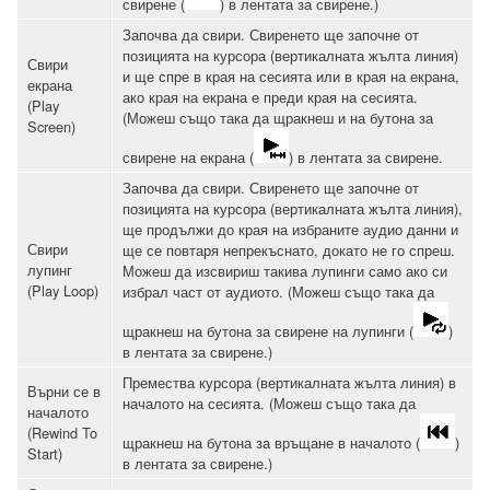
свирене (
) в лентата за свирене.)
Започва да свири. Свиренето ще започне от
позицията на курсора (вертикалната жълта линия)
Свири
и ще спре в края на сесията или в края на екрана,
екрана
ако края на екрана е преди края на сесията.
(Play
(Можеш също така да щракнеш и на бутона за
Screen)
свирене на екрана (
) в лентата за свирене.
Започва да свири. Свиренето ще започне от
позицията на курсора (вертикалната жълта линия),
ще продължи до края на избраните аудио данни и
Свири
ще се повтаря непрекъснато, докато не го спреш.
лупинг
Можеш да изсвириш такива лупинги само ако си
(Play Loop)
избрал част от аудиото. (Можеш също така да
щракнеш на бутона за свирене на лупинги (
)
в лентата за свирене.)
Премества курсора (вертикалната жълта линия) в
Върни се в
началото на сесията. (Можеш също така да
началото
(Rewind To
щракнеш на бутона за връщане в началото (
)
Start)
в лентата за свирене.)