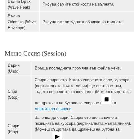
Вълна Връх
Рисува самите стойности на вълната.
(Wave Peak)
Вълна
Обвивка (Wave
Рисува амплитудната обвивка на вълната.
Envelope)
Меню Сесия (Session)
Върни
Връща последната промяна във файла уейв.
(Undo)
Спира свиренето. Когато свиренето спре, курсора
(вертикалната жълта линия) ще се върне там,
Спри
където свиренето е започнало. (Можеш също така
(Stop)
да щракнеш на бутона за спиране (
) в
лентата за свирене
.
Започва да свири. Свиренето ще започне от
позицията на курсора (вертикалната жълта линия).
Свири
(Можеш също така да щракнеш на бутона за
(Play)