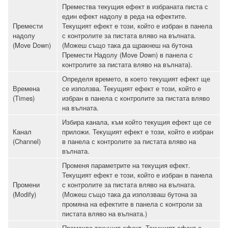
Премества текущия ефект в избраната писта с
един ефект надолу в реда на ефектите.
Премести
Текущият ефект е този, който е избран в панела
надолу
с контролите за пистата вляво на вълната.
(Move Down)
(Можеш също така да щракнеш на бутона
Премести Надолу (Move Down) в панела с
контролите за пистата вляво на вълната).
Определя времето, в което текущият ефект ще
Времена
се използва. Текущият ефект е този, който е
(Times)
избран в панела с контролите за пистата вляво
на вълната.
Избира канала, към който текущия ефект ще се
Канал
приложи. Текущият ефект е този, който е избран
(Channel)
в панела с контролите за пистата вляво на
вълната.
Променя параметрите на текущия ефект.
Текущият ефект е този, който е избран в панела
Промени
с контролите за пистата вляво на вълната.
(Modify)
(Можеш също така да използваш бутона за
промяна на ефектите в панела с контроли за
пистата вляво на вълната.)
Премахва текущия ефект. Текущият ефект е