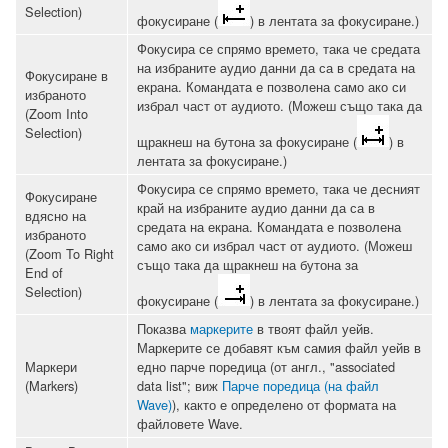
Selection)
фокусиране (
) в лентата за фокусиране.)
Фокусира се спрямо времето, така че средата
на избраните аудио данни да са в средата на
Фокусиране в
екрана. Командата е позволена само ако си
избраното
избрал част от аудиото. (Можеш също така да
(Zoom Into
Selection)
щракнеш на бутона за фокусиране (
) в
лентата за фокусиране.)
Фокусира се спрямо времето, така че десният
Фокусиране
край на избраните аудио данни да са в
вдясно на
средата на екрана. Командата е позволена
избраното
само ако си избрал част от аудиото. (Можеш
(Zoom To Right
също така да щракнеш на бутона за
End of
Selection)
фокусиране (
) в лентата за фокусиране.)
Показва
маркерите
в твоят файл уейв.
Маркерите се добавят към самия файл уейв в
Маркери
едно парче поредица (от англ., "associated
(Markers)
data list"; виж
Парче поредица (на файл
Wave)
), както е определено от формата на
файловете Wave.