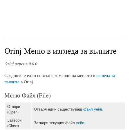
Orinj Меню в изгледа за вълните
Orinj версия 9.0.0
Следното е един списък с команди на менюто в
изгледа за
вълните
в Orinj.
Меню Файл (File)
Отвори
Oтваря един съществуващ
файл уейв
.
(Open)
Затвори
Затваря текущия файл
уейв
.
(Close)