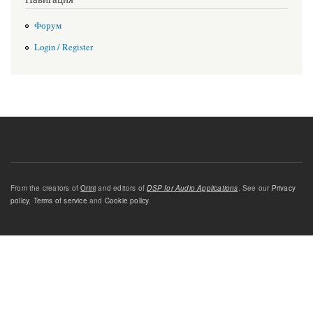
Форум
Login / Register
From the creators of
Orinj
and editors of
DSP for Audio Applications
. See our
Privacy
policy
,
Terms of service
and
Cookie policy
.