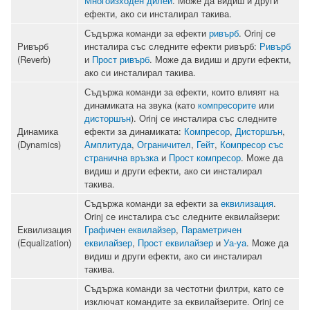
Многоизходен дилей
. Може да видиш и други
ефекти, ако си инсталирал такива.
Съдържа команди за ефекти
ривърб
. Orinj се
Ривърб
инсталира със следните ефекти ривърб:
Ривърб
(Reverb)
и
Прост ривърб
. Може да видиш и други ефекти,
ако си инсталирал такива.
Съдържа команди за ефекти, които влияят на
динамиката на звука (като
компресорите
или
дисторшън
). Orinj се инсталира със следните
Динамика
ефекти за динамиката:
Компресор
,
Дисторшън
,
(Dynamics)
Амплитуда
,
Ограничител
,
Гейт
,
Компресор със
странична връзка
и
Прост компресор
. Може да
видиш и други ефекти, ако си инсталирал
такива.
Съдържа команди за ефекти за
еквилизация
.
Orinj се инсталира със следните еквилайзери:
Еквилизация
Графичен еквилайзер
,
Параметричен
(Equalization)
еквилайзер
,
Прост еквилайзер
и
Уа-уа
. Може да
видиш и други ефекти, ако си инсталирал
такива.
Съдържа команди за честотни филтри, като се
изключат командите за еквилайзерите. Orinj се