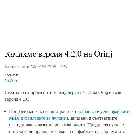
Качихме версия 4.2.0 на Orinj
Качено от
mic
на Wed, 07/24/2019 - 10:59
Forums:
За Orinj
Следното са промените между
версия 4.1.9
на Orinj и тази
версия 4.2.0.
Поправихме как
сесията
работи с
файловете уейв
,
файловте
MIDI
и
файловете за лупинги
, запазени в съответните
изгледи или запазени при затварянето. Преди, сесията не
получаваше правилните имена на файловете, парчетата в