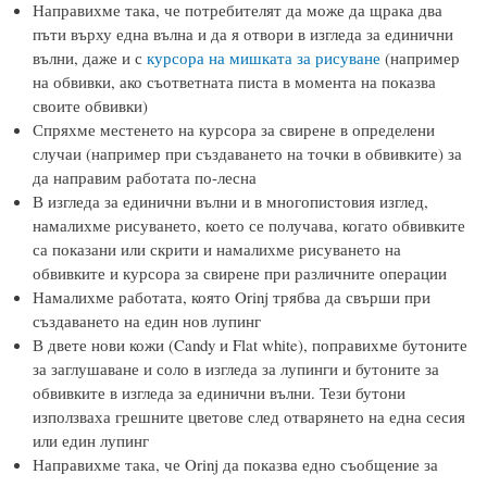
Направихме така, че потребителят да може да щрака два
пъти върху една вълна и да я отвори в изгледа за единични
вълни, даже и с
курсора на мишката за рисуване
(например
на обвивки, ако съответната писта в момента на показва
своите обвивки)
Спряхме местенето на курсора за свирене в определени
случаи (например при създаването на точки в обвивките) за
да направим работата по-лесна
В изгледа за единични вълни и в многопистовия изглед,
намалихме рисуването, което се получава, когато обвивките
са показани или скрити и намалихме рисуването на
обвивките и курсора за свирене при различните операции
Намалихме работата, която Orinj трябва да свърши при
създаването на един нов лупинг
В двете нови кожи (Candy и Flat white), поправихме бутоните
за заглушаване и соло в изгледа за лупинги и бутоните за
обвивките в изгледа за единични вълни. Тези бутони
използваха грешните цветове след отварянето на една сесия
или един лупинг
Направихме така, че Orinj да показва едно съобщение за