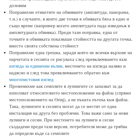
доловим
Поправихме етикетите на обвивките (амплитуда, панорама,
т.н.) в случаите, в които две точки в обивката бяха в едно и
също време (например когато амплитудата пада изведнъж в
амплитудната обвивка). Преди тази поправка, една от
точките в обвивката показваше стойността на другата точка,
вместо своята собствена стойност
Поправихме една грешка, заради която не всички върхове на
парчетата в сесията се рисуваха след превключването към
изгледа за единични вълни
, местенето на изгледа наляво и
надясно и след това превключването обратно към
многопистовия изглед
Променихме как семплите в лупингите се запазват за да
използват относителното местоположение на файла (спрямо
местоположението на Orinj), а не пъната пътека към файла.
Така, лупингите в сесията могат да се местят от една
инсталация на друга без проблеми. Това важи само за нови
лупинги и сесии. При местенето на лупинги и сесии
създадени преди тази версия, потребителя може да трябва
да определи къде са семплите