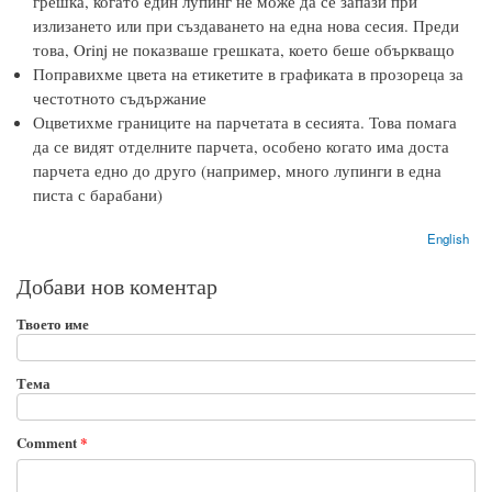
грешка, когато един лупинг не може да се запази при
излизането или при създаването на една нова сесия. Преди
това, Orinj не показваше грешката, което беше объркващо
Поправихме цвета на етикетите в графиката в прозореца за
честотното съдържание
Оцветихме границите на парчетата в сесията. Това помага
да се видят отделните парчета, особено когато има доста
парчета едно до друго (например, много лупинги в една
писта с барабани)
English
Добави нов коментар
Твоето име
Тема
Comment
*