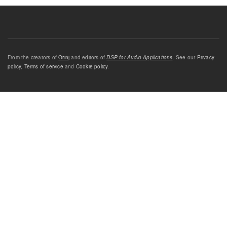
From the creators of
Orinj
and editors of
DSP for Audio Applications
. See our
Privacy
policy
,
Terms of service
and
Cookie policy
.