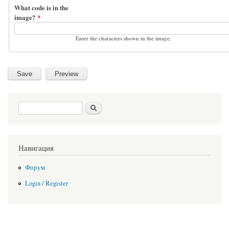
What code is in the
image?
*
Enter the characters shown in the image.
Search form
Search
Навигация
Форум
Login / Register