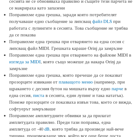
сесията не се обновяваха правилно и същите тези парчета не
се макрираха като запазени
Поправихме една грешка, заради която потребителят
получаваше едно съобщение за липсващ
файл DLS
при
работата с лупингите в сесията. Това съобщение не трябва
да се показва
Поправихме една грешка при отварянето на една сесия с
липсващ файл MIDI. Грешката караше Orinj да замръзне
Поправихме една грешка при отварянето на файлове MIDI в
изгледа за MIDI
, която също можеше да накара Orinj да
замръзне
Поправихме една грешка, която пречеше да се показват
прозорците извикани от
плаващото меню
(например, при
щракането с десния бутон на мишката върху едно
парче
в
една сесия,
писта
в сесията, един лупинг и така нататък).
Понеже прозорците се показваха извън това, което се вижда,
софтуерът замръзваше
Поправихме амплитудните обвивки за да прилагат
амплитудата правилно. Преди тази поправка, една
амплитуда от -40
dB
, която трябва да произведе най-вече
тишина, произвеждаше звук, който все още беше доста