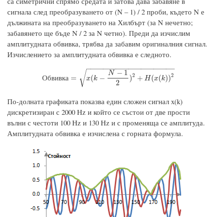
са симетрични спрямо средата и затова дава забавяне в
сигнала след преобразуването от (N – 1) / 2 проби, където N е
дължината на преобразуването на Хилбърт (за N нечетно;
забавянето ще бъде N / 2 за N четно). Преди да изчислим
амплитудната обвивка, трябва да забавим оригиналния сигнал.
Изчислението за амплитудната обвивка е следното.
−
−
−
−
−
−
−
−
−
−
−
−
−
−
−
−
−
−
−
−
−
−
1
√
N
2
2
О
б
в
и
в
к
а
=
x
(
k
−
N
−
1
2
)
2
+
H
(
x
(
k
)
)
2
=
(
−
)
+
(
(
)
)
О
б
в
и
в
к
а
x
k
H
x
k
2
По-долната графиката показва един сложен сигнал x(k)
дискретизиран с 2000 Hz и който се състои от две прости
вълни с честоти 100 Hz и 130 Hz и с променяща се амплитуда.
Амплитудната обвивка е изчислена с горната формула.