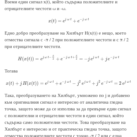
Вземи един сигнал x(t), който съдържа положителните и
отрицателните честоти ω и -ω.
−
x
(
t
)
=
e
j
ω
t
+
e
−
j
ω
t
j
ω
t
j
ω
t
(
)
=
+
x
t
e
e
Едно добро преобразуване на Хилбърт H(x(t)) е нещо, което
отмества сигнала с -π / 2 при положителните честоти и с π / 2
при отрицателните честоти.
π
π
−
−
+
−
j
ω
t
j
ω
t
H
(
x
(
t
)
)
=
e
j
ω
t
−
π
2
+
e
−
j
ω
t
+
π
2
=
−
j
e
j
ω
t
+
j
e
−
j
ω
t
j
ω
t
j
ω
t
(
(
)
)
=
+
=
−
+
H
x
t
e
e
j
e
j
e
2
2
Тогава
−
2
2
−
x
(
t
)
+
j
H
(
x
(
t
)
)
=
e
j
ω
t
+
e
−
j
ω
t
−
j
2
e
j
ω
t
+
j
2
e
−
j
ω
t
=
2
e
j
ω
t
j
ω
t
j
ω
t
j
ω
t
j
ω
t
j
ω
t
(
)
+
(
(
)
)
=
+
−
+
=
2
x
t
j
H
x
t
e
e
j
e
j
e
e
Така, преобразуването на Хилбърт, умножено по j и добавено
към оригиналния сигнал е интересно от аналитична гледна
точка, защото може да се използва за да превърне един сигнал
с положителни и отрицателни честоти в един сигнал, който
съдържа само положителни честоти. Това преобразуване на
Хилбърт е интересно и от практическа гледна точка, защото
отмества положителните честоти с точно -π / 2 или с една