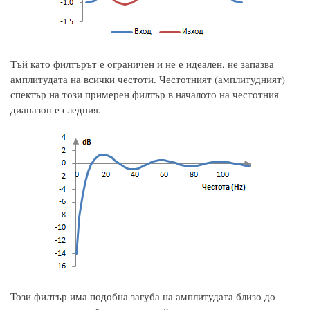
Тъй като филтърът е ограничен и не е идеален, не запазва
амплитудата на всички честоти. Честотният (амплитудният)
спектър на този примерен филтър в началото на честотния
диапазон е следния.
Този филтър има подобна загуба на амплитудата близо до