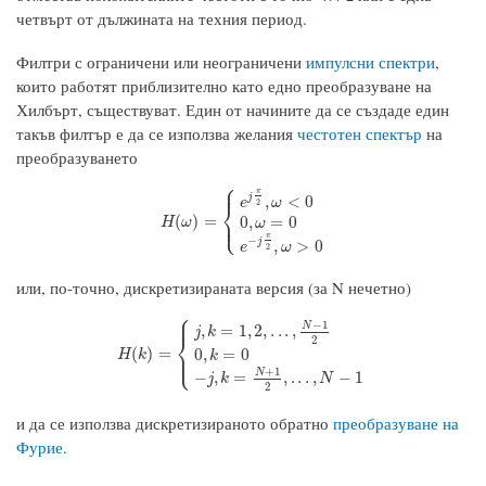
четвърт от дължината на техния период.
Филтри с ограничени или неограничени
импулсни спектри
,
които работят приблизително като едно преобразуване на
Хилбърт, съществуват. Един от начините да се създаде един
такъв филтър е да се използва желания
честотен спектър
на
преобразуването
⎧
⎪
π
j
,
<
0
e
ω
⎨
2
H
(
ω
)
=
{
e
j
π
2
,
ω
<
0
0
,
ω
=
0
e
−
j
π
2
,
ω
>
0
⎩
(
)
=
⎪
0
,
=
0
H
ω
ω
π
−
j
,
>
0
e
ω
2
или, по-точно, дискретизираната версия (за N нечетно)
⎧
⎪
−
1
N
,
=
1
,
2
,
.
.
.
,
j
k
⎨
2
H
(
k
)
=
{
j
,
k
=
1
,
2
,
.
.
.
,
N
−
1
2
0
,
k
=
0
−
j
,
k
=
N
+
1
2
,
.
.
.
,
N
−
1
(
)
=
0
,
=
0
⎩
⎪
H
k
k
+
1
N
−
,
=
,
.
.
.
,
−
1
j
k
N
2
и да се използва дискретизираното обратно
преобразуване на
Фурие
.