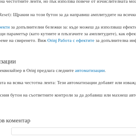
 на честотните ленти, но пък използва повече от изчислителната мо
Reset): Щракни на този бутон за да направиш амплитудите на всички
фекти
за допълнителни бележки за: къде можеш да използваш ефектите
щи параметър (като кутиите и плъзгачите за амплитудите), как ефек
реме на свиренето. Виж
Orinj Работа с ефектите
за допълнителна ин
зации
еквилайзер в Orinj предлага следните
автоматизации
.
та на всяка честотна лента: Тези автоматизации добавят или изважд
сния бутон на съответните контроли за да добавиш или махнеш авт
ов коментар