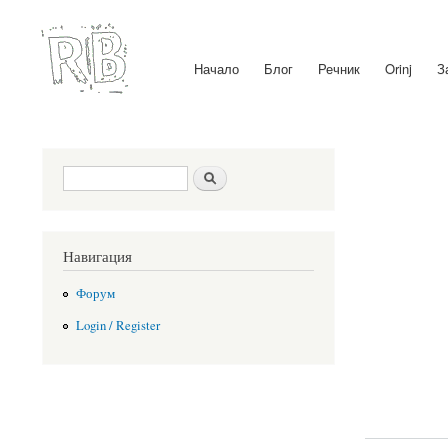
Начало
Блог
Речник
Orinj
З
Main menu
Search form
Search
Навигация
Форум
Login / Register