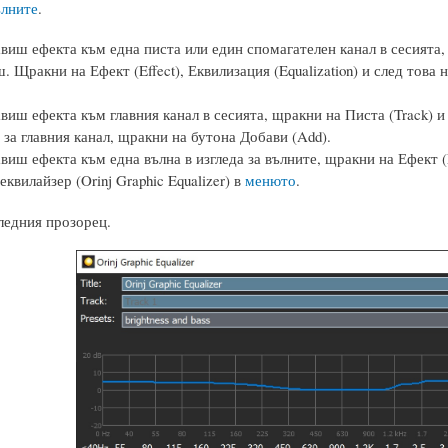
ълните
.
авиш ефекта към една писта или един спомагателен канал в сесията,
. Щракни на Ефект (Effect), Еквилизация (Equalization) и след това н
виш ефекта към главния канал в сесията, щракни на Писта (Track) и 
 за главния канал, щракни на бутона Добави (Add).
виш ефекта към една вълна в изгледа за вълните, щракни на Ефект (Eff
квилайзер (Orinj Graphic Equalizer) в
менюто
.
едния прозорец.