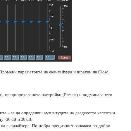
. Промени параметрите на еквилайзера и щракни на Close.
ack), предопределените настройки (Presets) и подминаването
чите – за да определиш амплитудите на двадесетте честотни
у -20 dB и 20 dB.
а на еквилайзера. По-добра прецизност означава по-добро