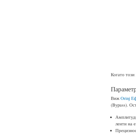
Когато този 
Параметр
Виж
Orinj Е
(Bypass). Ос
Амплитуди
ленти на 
Прецизнос