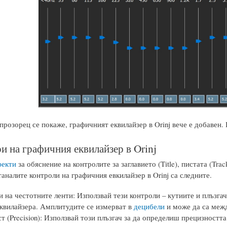
прозорец се покаже, графичният еквилайзер в Orinj вече е добавен
и на графичния еквилайзер в Orinj
фекти
за обяснение на контролите за заглавието (Title), пистата (Tr
таналите контроли на графичния евкилайзер в Orinj са следните.
 на честотните ленти: Използвай тези контроли – кутиите и плъзга
еквилайзера. Амплитудите се измерват в
децибели
и може да са межд
т (Precision): Използвай този плъзгач за да определиш прецизностт