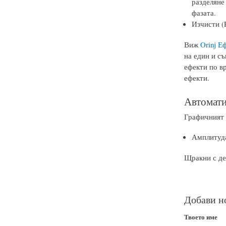
разделяне
фазата.
Изчисти (
Виж
Orinj Е
на един и съ
ефекти по в
ефекти.
Автомати
Графичният 
Амплитуда
Щракни с де
Добави н
Твоето име