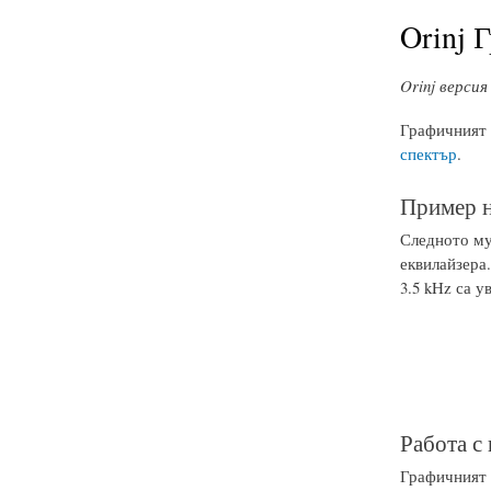
Orinj 
Orinj версия 
Графичният е
спектър
.
Пример н
Следното му
еквилайзера.
3.5 kHz са у
Работа с
Графичният 