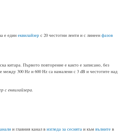
ва е един
еквилайзер
с 20 честотни ленти и с линеен
фазов
ка китара. Първото повторение е както е записано, без
е между 300 Hz и 600 Hz са намалени с 3 dB и честотите над
р с еквилайзера.
канали
и главния канал в
изгледа за сесията
и към
вълните
в