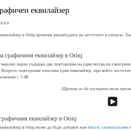
Графичен еквилайзер
9.0.0
квилайзер в Orinj променя амплитудите на честотите в сигнала. То
а графичния еквилайзер в Orinj
зикално парче съдържа две повторения на един мотив на електричес
 Второто повторение използва един еквилайзер, при който честотит
величени с 3 dB.
Щракни за да изсвириш този приме
 графичния еквилайзер в Orinj
еквилайзер в Orinj може да бъде добавен към
писти
,
спомагателни 