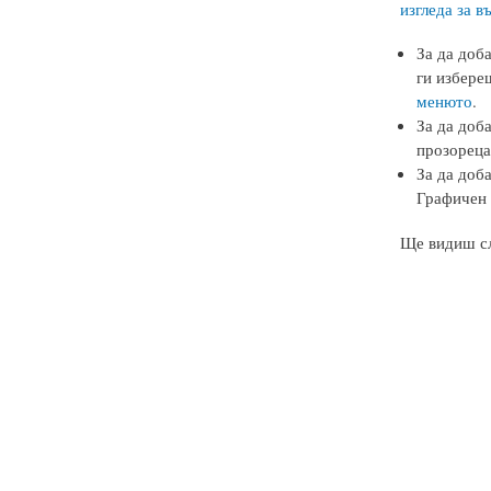
изгледа за в
За да доб
ги избереш
менюто
.
За да доба
прозореца
За да доба
Графичен е
Ще видиш сл