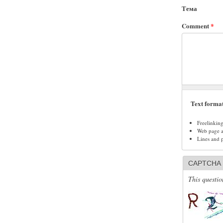
Тема
Comment
*
Text forma
Freelinkin
Web page ad
Lines and 
CAPTCHA
This questio