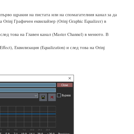
 първо щракни на пистата или на спомагателния канал за да
а Orinj Графичен еквилайзер (Orinj Graphic Equalizer) в
след това на Главен канал (Master Channel) в менюто. В
ect), Еквилизация (Equalization) и след това на Orinj