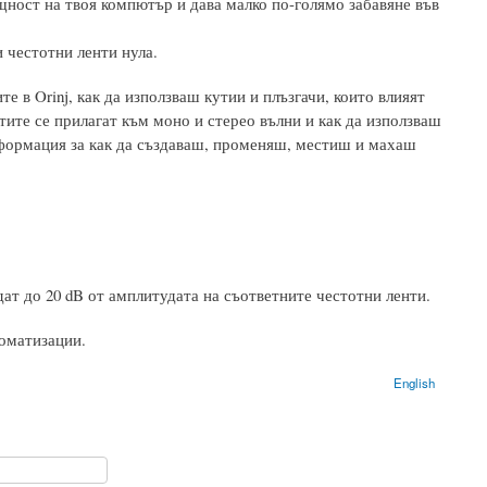
щност на твоя компютър и дава малко по-голямо забавяне във
 честотни ленти нула.
 в Orinj, как да използваш кутии и плъзгачи, които влияят
тите се прилагат към моно и стерео вълни и как да използваш
формация за как да създаваш, променяш, местиш и махаш
ат до 20 dB от амплитудата на съответните честотни ленти.
оматизации.
English