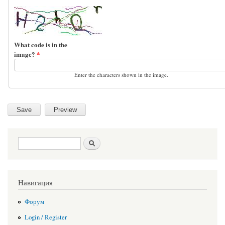
What code is in the
image?
*
Enter the characters shown in the image.
Search form
Search
Навигация
Форум
Login / Register