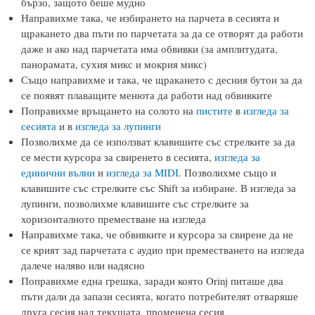
бързо, защото беше мудно
Направихме така, че избирането на парчета в сесията и
щракането два пъти по парчетата за да се отворят да работи
даже и ако над парчетата има обвивки (за амплитудата,
панорамата, сухия микс и мокрия микс)
Също направихме и така, че щракането с десния бутон за да
се появят плаващите менюта да работи над обвивките
Поправихме връщането на солото на
пистите
в
изгледа за
сесията
и в
изгледа за лупинги
Позволихме да се използват клавишите със стрелките за да
се мести курсора за свиренето в сесията,
изгледа за
единични вълни
и
изгледа за MIDI
. Позволихме също и
клавишите със стрелките със Shift за избиране. В изгледа за
лупинги, позволихме клавишите със стрелките за
хоризонталното преместване на изгледа
Направихме така, че обвивките и курсора за свирене да не
се крият зад парчетата с аудио при преместването на изгледа
далече наляво или надясно
Поправихме една грешка, заради която Orinj питаше два
пъти дали да запази сесията, когато потребителят отваряше
друга сесия над текущата, променена сесия