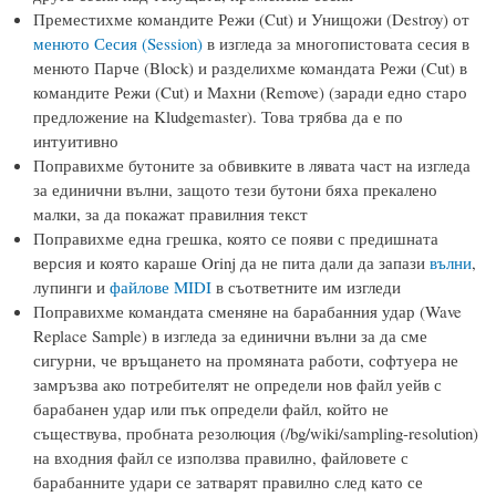
Преместихме командите Режи (Cut) и Унищожи (Destroy) от
менюто Сесия (Session)
в изгледа за многопистовата сесия в
менюто Парче (Block) и разделихме командата Режи (Cut) в
командите Режи (Cut) и Махни (Remove) (заради едно старо
предложение на Kludgemaster). Това трябва да е по
интуитивно
Поправихме бутоните за обвивките в лявата част на изгледа
за единични вълни, защото тези бутони бяха прекалено
малки, за да покажат правилния текст
Поправихме една грешка, която се появи с предишната
версия и която караше Orinj да не пита дали да запази
вълни
,
лупинги и
файлове MIDI
в съответните им изгледи
Поправихме командата сменяне на барабанния удар (Wave
Replace Sample) в изгледа за единични вълни за да сме
сигурни, че връщането на промяната работи, софтуера не
замръзва ако потребителят не определи нов файл уейв с
барабанен удар или пък определи файл, който не
съществува, пробната резолюция (/bg/wiki/sampling-resolution)
на входния файл се използва правилно, файловете с
барабанните удари се затварят правилно след като се