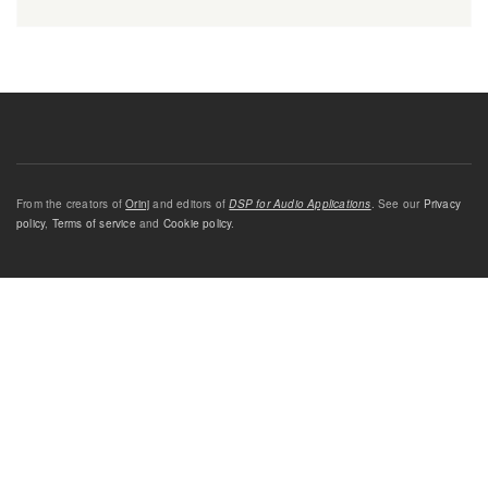
From the creators of
Orinj
and editors of
DSP for Audio Applications
. See our
Privacy
policy
,
Terms of service
and
Cookie policy
.