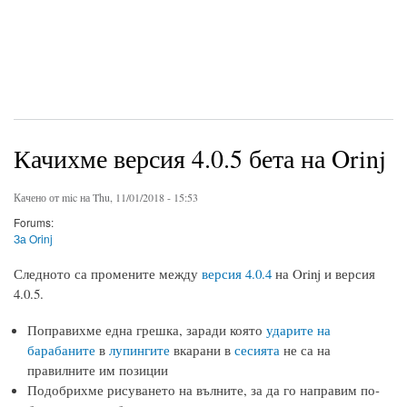
Качихме версия 4.0.5 бета на Orinj
Качено от
mic
на Thu, 11/01/2018 - 15:53
Forums:
За Orinj
Следното са промените между
версия 4.0.4
на Orinj и версия
4.0.5.
Поправихме една грешка, заради която
ударите на
барабаните
в
лупингите
вкарани в
сесията
не са на
правилните им позиции
Подобрихме рисуването на вълните, за да го направим по-