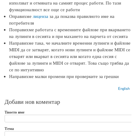
използват и отмяната на самият процес работи. По тази
функционалност все още се работи
Оправихме
лиценза
за да показва правилното име на
потребителя
Поправихме работата с временните файлове при вкарването
на лупинги в сесията и при махането на парчета от сесията
Направихме така, че началните временни лупинги и файлове
MIDI да се затварят, когато нови лупинги и файлове MIDI се
отварят или вкарват в сесията или когато една сесия с
файлове за лупинги и MIDI се отварят. Това също трябва да
се по интуитивно
Направихме малки промени при проверките за грешки
English
Добави нов коментар
Твоето име
Тема