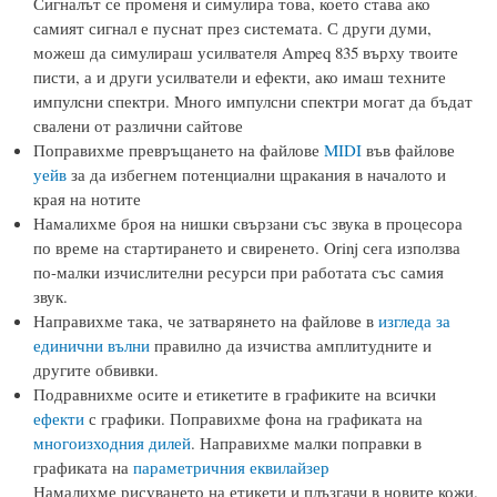
Сигналът се променя и симулира това, което става ако
самият сигнал е пуснат през системата. С други думи,
можеш да симулираш усилвателя Ampeq 835 върху твоите
писти, а и други усилватели и ефекти, ако имаш техните
импулсни спектри. Много импулсни спектри могат да бъдат
свалени от различни сайтове
Поправихме превръщането на файлове
MIDI
във файлове
уейв
за да избегнем потенциални щракания в началото и
края на нотите
Намалихме броя на нишки свързани със звука в процесора
по време на стартирането и свиренето. Orinj сега използва
по-малки изчислителни ресурси при работата със самия
звук.
Направихме така, че затварянето на файлове в
изгледа за
единични вълни
правилно да изчиства амплитудните и
другите обвивки.
Подравнихме осите и етикетите в графиките на всички
ефекти
с графики. Поправихме фона на графиката на
многоизходния дилей
. Направихме малки поправки в
графиката на
параметричния еквилайзер
Намалихме рисуването на етикети и плъзгачи в новите кожи.