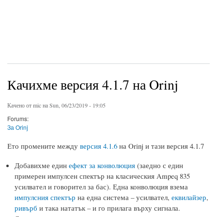
Качихме версия 4.1.7 на Orinj
Качено от
mic
на Sun, 06/23/2019 - 19:05
Forums:
За Orinj
Ето промените между
версия 4.1.6
на Orinj и тази версия 4.1.7
Добавихме един
ефект за конволюция
(заедно с един
примерен импулсен спектър на класическия Ampeq 835
усилвател и говорител за бас). Една конволюция взема
импулсния спектър
на една система – усилвател,
еквилайзер
,
ривърб
и така нататък – и го прилага върху сигнала.