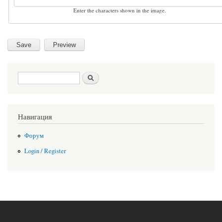
Enter the characters shown in the image.
Search form
Search
Навигация
Форум
Login / Register