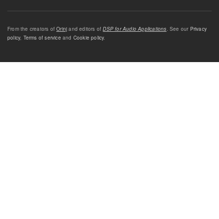
From the creators of
Orinj
and editors of
DSP for Audio Applications
. See our
Privacy
policy
,
Terms of service
and
Cookie policy
.