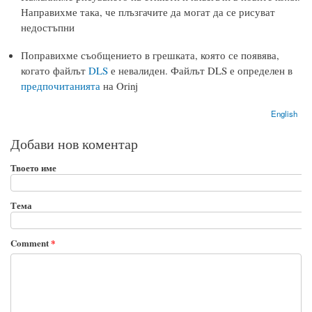
Направихме така, че плъзгачите да могат да се рисуват
недостъпни
Поправихме съобщението в грешката, която се появява,
когато файлът
DLS
е невалиден. Файлът DLS е определен в
предпочитанията
на Orinj
English
Добави нов коментар
Твоето име
Тема
Comment
*