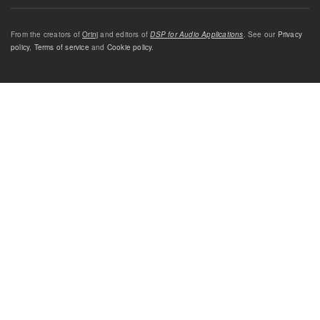
From the creators of
Orinj
and editors of
DSP for Audio Applications
. See our
Privacy
policy
,
Terms of service
and
Cookie policy
.