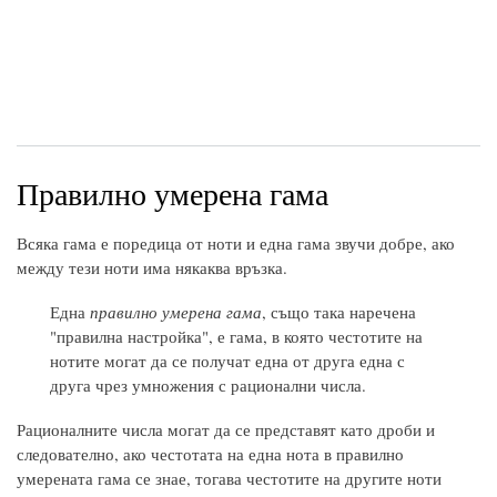
Правилно умерена гама
Всяка гама е поредица от ноти и една гама звучи добре, ако
между тези ноти има някаква връзка.
Една
правилно умерена гама
, също така наречена
"правилна настройка", е гама, в която честотите на
нотите могат да се получат една от друга една с
друга чрез умножения с рационални числа.
Рационалните числа могат да се представят като дроби и
следователно, ако честотата на една нота в правилно
умерената гама се знае, тогава честотите на другите ноти