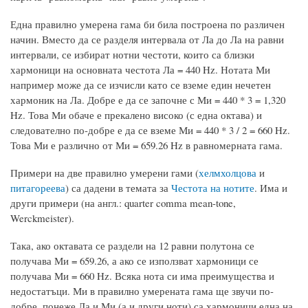
Една правилно умерена гама би била построена по различен
начин. Вместо да се разделя интервала от Ла до Ла на равни
интервали, се избират нотни честоти, които са близки
хармоници на основната честота Ла = 440 Hz. Нотата Ми
например може да се изчисли като се вземе един нечетен
хармоник на Ла. Добре е да се започне с Ми = 440 * 3 = 1,320
Hz. Това Ми обаче е прекалено високо (с една октава) и
следователно по-добре е да се вземе Ми = 440 * 3 / 2 = 660 Hz.
Това Ми е различно от Ми = 659.26 Hz в равномерната гама.
Примери на две правилно умерени гами (
хелмхолцова
и
питагореева
) са дадени в темата за
Честота на нотите
. Има и
други примери (на англ.: quarter comma mean-tone,
Werckmeister).
Така, ако октавата се раздели на 12 равни полутона се
получава Ми = 659.26, а ако се използват хармоници се
получава Ми = 660 Hz. Всяка нота си има преимущества и
недостатъци. Ми в правилно умерената гама ще звучи по-
добре, понеже Ла и Ми (а и други ноти) са хармоници една на