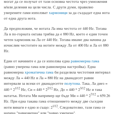
могат да се получат от тази основна честота чрез умножения
и/или деления на цели числа. С други думи, правилно
умерените гами използват
хармоници
за да създадат една нота
от една друга нота.
Да предположим, че нотата Ла има честота от 440 Hz. Тогава
Ла в по-горната октава трябва да е 880 Hz, което е един точен
четен хармоник на Ла от 440 Hz. Тогава имаме два начина да
изчислим честотите на нотите между Ла от 400 Hz и Ла от 880
Hz.
Един от начините е да се използва една
равномерна гама
(равно умерена гама или равномерна настройка). Една
равномерна
хроматична гама
би разделила честотния интервал
между Ла = 440 Hz и Ла = 880 Hz на дванадесет равни
интервали за всеки от дванадесетте
полутона
. Така, Ла диез =
1/12
2/12
3/12
440 * 2
Hz, Си = 440 * 2
Hz, До = 440 * 2
Hz и така
7/12
нататък. Нотата Ми например ще бъде Ми = 440 * 2
= 659.26
Hz. При една такава гама отношението между две съседни
1/12
ноти винаги е едно и също: 2
. Следователно, тази гама се
нарича "равномерна" или "равно умерена".