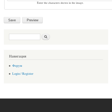
Enter the characters shown in the image.
Search form
Search
Навигация
Форум
Login / Register