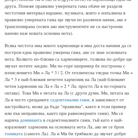
друга. Понеже правилно умерената гама обаче не разделя
честотния интервал наравно, музиката, която е изпълнена в
правилно умерената гама ще звучи по различен начин, ако е
транспонирана (освен ако инструментите не са настроени
наново към новата основна нота).
Всяка честота има много хармоници и има доста начини да се
построи една правилно умерена гама, ако се знае основната
нота. Колкото по-близки са хармониците, толкова по-добре ще
звучат нотите заедно. Ми по-горе например бе построена с
изчислението Ми = Ла * 3 / 2. От техническа гледна точка Ми =
Ла * 3 е най-близкия нечетен хармоник на Ла (най-близкият
четен хармоник на Ла е Ла = 2 * Ла; просто Ла в по-горната
октава). Това Ми е петата на Ла (с други думи, Ми, петата на
Ла в често срещаните
седемтонални гами
, в зависимост от
настройката, може да бъде "правилна", както в този пример
или пък неправилна, както при равномерните гами). Ми се
нарича
доминанта
в седемтоналните гами, тъй като е най-
изразеният хармоник на основната нота Ла, ако не се брои
тониката
(самото Ла). Ла и Ми би трябвало да звучат добре