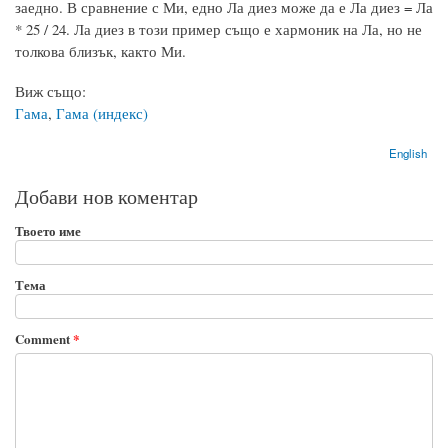
заедно. В сравнение с Ми, едно Ла диез може да е Ла диез = Ла
* 25 / 24. Ла диез в този пример също е хармоник на Ла, но не
толкова близък, както Ми.
Виж също:
Гама
,
Гама (индекс)
English
Добави нов коментар
Твоето име
Тема
Comment
*