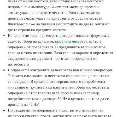
лента от ниски честоти, като оставя високите честоти с
непроменена амплитуда. Филтърът може да промени
амплитудата на високите честоти. Филтърът може да
промени амплитудата на една лента от средни честоти.
Филтърът може да увеличи амплитудите на двете ленти от
двете страни на средните честоти.
Направихме така, че генераторите да използват формата за
аудиото (броя на каналите,
пробната честота
), който е
определен от потребителя. В предишните версии имаше
грешка и това не ставаше. Тази грешка караше и определени
създадени вълни да нямат честотата, определена от
потребителя
Поправихме контролите за честотата във всички генератори.
Тъй като плъзгачите за честотата са експоненциални, те не
са прецизни. В предишните версии, когато потребителят
минаваше от кутията към плъзгача или обратно, честотата
определена от потребителя се променяше (например,
потребителят може да вкара 50 Hz в кутията, но това да се
промени на 49 Hz)
По същия начин поправихме и филтрите с неограничен
импулсен спектър (тоест, контролите за преходната честота