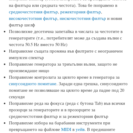
на филтъра или средната честота). Това бе поправено в
средночестотния филтър
,
режекторния филтър
,
високочестотния филтър
,
нискочестотния филтър
и новия
филтър шелф
Позволихме десетична запетайка в числата за честотите в
генераторите (т.е., потребителят може да създава вълни с
честота 50.5 Hz вместо 50 Hz)
Направихме същата промяна във филтрите с неограничен
импулсен спектър
Поправихме генератора за триъгълни вълни, защото не
произвеждаше нищо
Поправихме контролата за цялото време в генератора за
синусоидното помитане
. Заради една грешка, синусоидното
помитане не позволяваше на цялото време да падне под 20
секунди
Поправихме реда на фокуса (реда с бутона Tab) във всички
прозорци за генераторите и в прозорците за
средночестотния филтър и за режекторния филтър
Поправихме избора на барабанни инструменти при
превръщането на файлове
MIDI
в
уейв
. В предишните