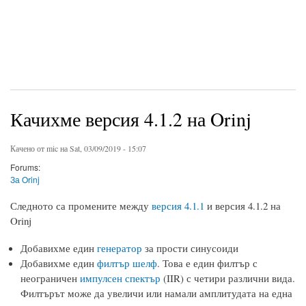
Качихме версия 4.1.2 на Orinj
Качено от
mic
на Sat, 03/09/2019 - 15:07
Forums:
За Orinj
Следното са промените между
версия 4.1.1
и версия 4.1.2 на
Orinj
Добавихме един
генератор
за прости синусоиди
Добавихме един
филтър шелф
. Това е един филтър с
неограничен
импулсен спектър
(IIR) с четири различни вида.
Филтърът може да увеличи или намали амплитудата на една