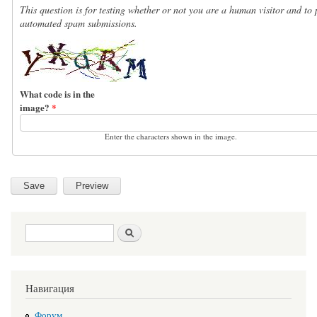
This question is for testing whether or not you are a human visitor and to 
automated spam submissions.
What code is in the
image?
*
Enter the characters shown in the image.
Search form
Search
Навигация
Форум