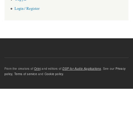
Login / Register
From the creators of
Orinj
and editors of
DSP for Audio Applications
. See our
Privacy
policy
,
Terms of service
and
Cookie policy
.