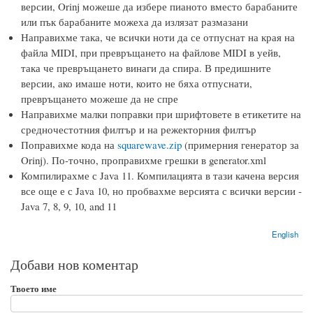
версии, Orinj можеше да избере пианото вместо барабаните
или пък барабаните можеха да излязат размазани
Направихме така, че всички ноти да се отпуснат на края на
файла MIDI, при превръщането на файлове MIDI в уейв,
така че превръщането винаги да спира. В предишните
версии, ако имаше ноти, които не бяха отпуснати,
превръщането можеше да не спре
Направихме малки поправки при шрифтовете в етикетите на
средночестотния филтър и на режекторния филтър
Поправихме кода на
squarewave.zip
(примерния генератор за
Orinj). По-точно, проправихме грешки в generator.xml
Компилирахме с Java 11. Компилацията в тази качена версия
все още е с Java 10, но пробвахме версията с всички версии -
Java 7, 8, 9, 10, and 11
English
Добави нов коментар
Твоето име