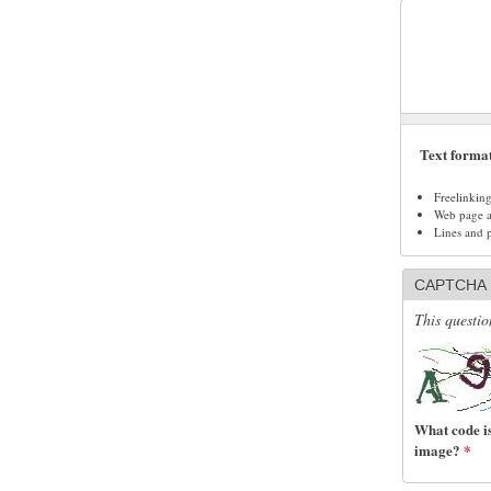
Text forma
Freelinkin
Web page ad
Lines and 
CAPTCHA
This questio
What code is
image?
*