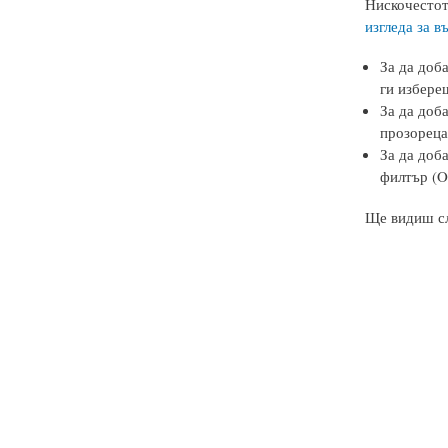
Нискочестот
изгледа за в
За да доб
ги избереш
За да доба
прозореца
За да доба
филтър (Or
Ще видиш сл