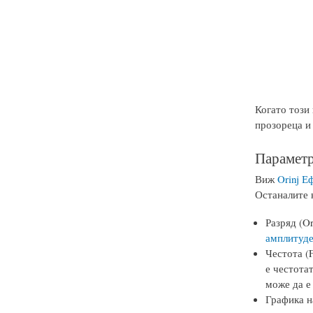
Когато този
прозореца и 
Параметр
Виж
Orinj Е
Останалите к
Разряд (O
амплитуде
Честота (
е честота
може да е
Графика н