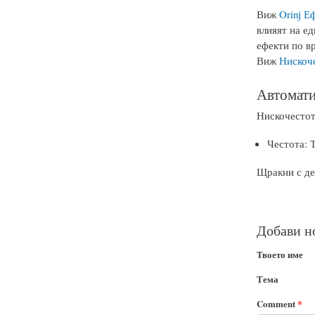
Виж
Orinj Е
влияят на ед
ефекти по в
Виж
Нискоч
Автомати
Нискочестот
Честота: 
Щракни с де
Добави н
Твоето име
Тема
Comment
*