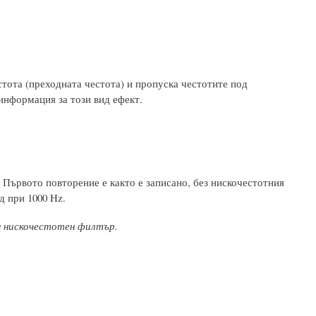
стота (преходната честота) и пропуска честотите под
информация за този вид ефект.
 Първото повторение е както е записано, без нискочестотния
д при 1000 Hz.
н нискочестотен филтър.