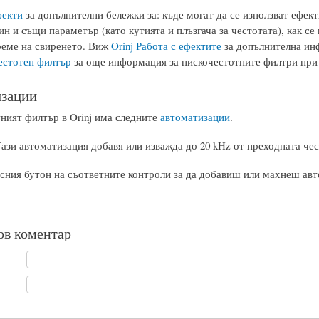
фекти
за допълнителни бележки за: къде могат да се използват ефектит
ин и същи параметър (като кутията и плъзгача за честотата), как се
реме на свиренето. Виж
Orinj Работа с ефектите
за допълнителна инф
естотен филтър
за още информация за нискочестотните филтри при 
зации
ният филтър в Orinj има следните
автоматизации
.
Тази автоматизация добавя или изважда до 20 kHz от преходната чес
сния бутон на съответните контроли за да добавиш или махнеш авт
ов коментар