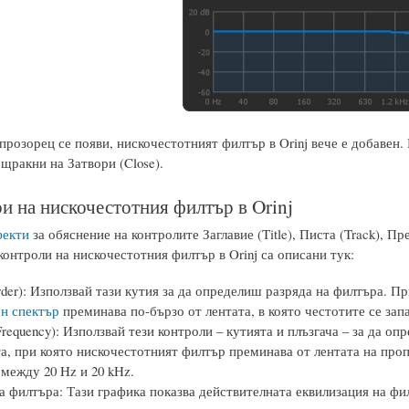
 прозорец се появи, нискочестотният филтър в Orinj вече е добавен
щракни на Затвори (Close).
и на нискочестотния филтър в Orinj
фекти
за обяснение на контролите Заглавие (Title), Писта (Track), П
онтроли на нискочестотния филтър в Orinj са описани тук:
rder): Използвай тази кутия за да определиш разряда на филтъра. П
н спектър
преминава по-бързо от лентата, в която честотите се запа
Frequency): Използвай тези контроли – кутията и плъзгача – за да 
та, при която нискочестотният филтър преминава от лентата на проп
 между 20 Hz и 20 kHz.
а филтъра: Тази графика показва действителната еквилизация на фи