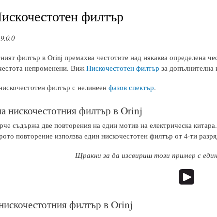
Нискочестотен филтър
9.0.0
ният филтър в Orinj премахва честотите над някаква определена че
честота непроменени. Виж
Нискочестотен филтър
за допълнителна 
 нискочестотен филтър с нелинеен
фазов спектър
.
а нискочестотния филтър в Orinj
рче съдържа две повторения на един мотив на електрическа китара.
рото повторение използва един нискочестотен филтър от 4-ти разря
Щракни за да изсвириш този пример с еди
 нискочестотния филтър в Orinj