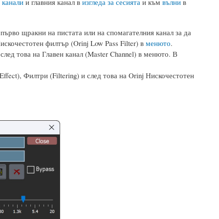
 канали
и главния канал в
изгледа за сесията
и към
вълни
в
 първо щракни на пистата или на спомагателния канал за да
Нискочестотен филтър (Orinj Low Pass Filter) в
менюто
.
след това на Главен канал (Master Channel) в менюто. В
fect), Филтри (Filtering) и след това на Orinj Нискочестотен