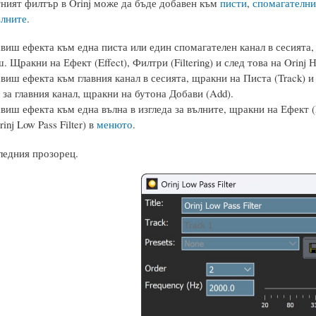
ният филтър в Orinj може да бъде добавен към
писти
,
спомагателни
ълните
.
авиш ефекта към една писта или един спомагателен канал в сесията,
. Щракни на Ефект (Effect), Филтри (Filtering) и след това на Orinj 
виш ефекта към главния канал в сесията, щракни на Писта (Track) и 
 за главния канал, щракни на бутона Добави (Add).
виш ефекта към една вълна в изгледа за вълните, щракни на Ефект (Ef
inj Low Pass Filter) в
менюто
.
едния прозорец.