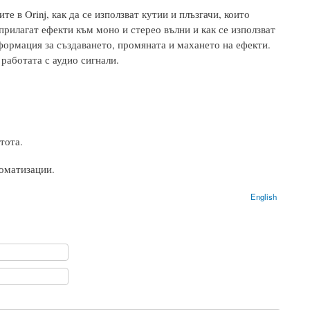
е в Orinj, как да се използват кутии и плъзгачи, които
 прилагат ефекти към моно и стерео вълни и как се използват
ормация за създаването, промяната и махането на ефекти.
работата с аудио сигнали.
тота.
оматизации.
English