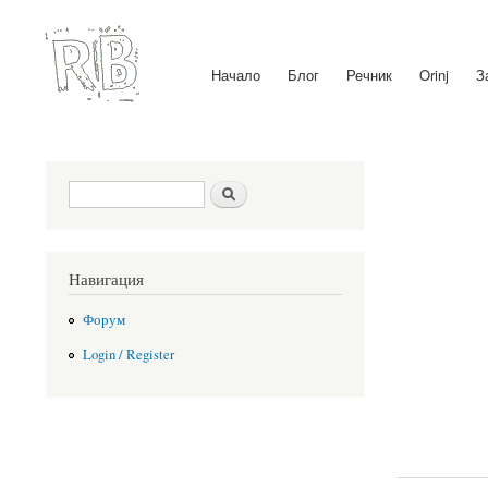
Начало
Блог
Речник
Orinj
З
Main menu
Search form
Search
Навигация
Форум
Login / Register