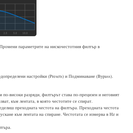
. Промени параметрите на нискочестотния филтър в
редопределени настройки (Presets) и Подминаване (Bypass).
ри по-високи разряди, филтърът става по-прецизен и неговият
зват, към лентата, в която честотите се спират.
определиш преходната честота на филтъра. Преходната честота
ускане към лентата на спиране. Честотата се измерва в Hz и
лтъра.