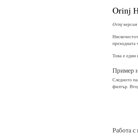
Orinj 
Orinj версия 
Нискочестот
преходната 
Това е един
Пример н
Следното па
филтър. Вто
Работа с