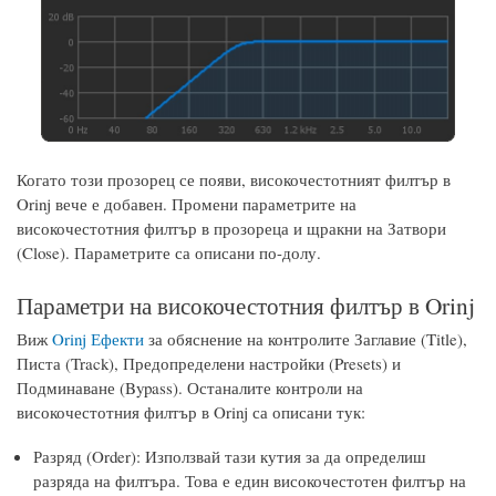
Когато този прозорец се появи, високочестотният филтър в
Orinj вече е добавен. Промени параметрите на
високочестотния филтър в прозореца и щракни на Затвори
(Close). Параметрите са описани по-долу.
Параметри на високочестотния филтър в Orinj
Виж
Orinj Ефекти
за обяснение на контролите Заглавие (Title),
Писта (Track), Предопределени настройки (Presets) и
Подминаване (Bypass). Останалите контроли на
високочестотния филтър в Orinj са описани тук:
Разряд (Order): Използвай тази кутия за да определиш
разряда на филтъра. Това е един високочестотен филтър на