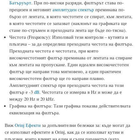
Батъруърт
. При по-високи разряди, филтърът става по-
прецизен и неговият
амплитуден спектър
преминава по-
бързо от лентата, в която честотите се спират, към лентата,
в която честотите се запазват (наклонът на графиката ще
стане по-стръмен и преходната лента ще бъде по-тясна).
Честота (Frequency): Използвай тези контроли – кутията и
плъзгача – за да определиш преходната честота на филтъра.
Преходната честота е честотата, при която
високочестотният филтър преминава от лентата на спиране
към лентата на пропускане. Един идеален високочестотен
филтър ще направи това мигновено, а един практичен
високочестотен филтър ще го направи плавно.
Амплитудният спектър при преходната честота на този
филтър е -3
dB
. Честотата се измерва в Hz и може да е
между 20 Hz и 20 kHz.
Графика на филтъра: Тази графика показва действителната
еквилизация на филтъра.
Виж
Orinj Ефекти
за допълнителни бележки за: къде могат да
се използват ефектите в Orinj, как да се използват кутии и
плъзгачи, които влияят на един и същи параметър (като