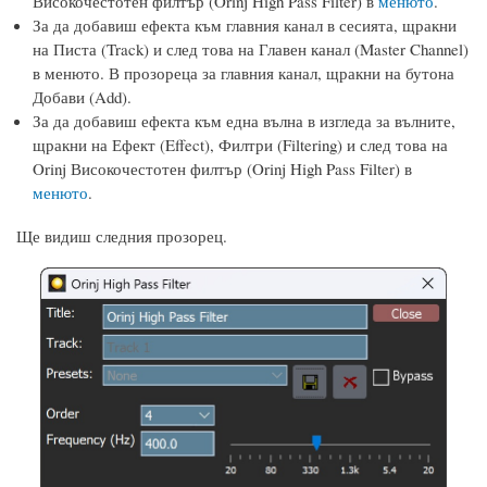
Високочестотен филтър (Orinj High Pass Filter) в
менюто
.
За да добавиш ефекта към главния канал в сесията, щракни
на Писта (Track) и след това на Главен канал (Master Channel)
в менюто. В прозореца за главния канал, щракни на бутона
Добави (Add).
За да добавиш ефекта към една вълна в изгледа за вълните,
щракни на Ефект (Effect), Филтри (Filtering) и след това на
Orinj Високочестотен филтър (Orinj High Pass Filter) в
менюто
.
Ще видиш следния прозорец.