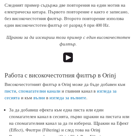
Следният пример съдържа две повторения на един мотив на
електрическа китара. Първото повторение е както е записано,
без високочестотния филтър. Второто повторение използва
един високочестотен филтър от разряд 6 при 400 Hz.
Щракни за да изсвириш този пример с един високочестотен
филтър.
Работа с високочестотния филтър в Orinj
Високочестотният филтър в Orinj може да бъде добавен към
писти
,
спомагателни канали
и главния канал в
изгледа за
сесията
и към
вълни
в
изгледа за вълните
.
За да добавиш ефекта към една писта или един
спомагателен канал в сесията, първо щракни на пистата или
на спомагателния канал за да ги избереш. Щракни на Ефект
(Effect), Филтри (Filtering) и след това на Orinj