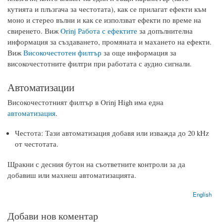
кутията и плъзгача за честотата), как се прилагат ефекти към
моно и стерео вълни и как се използват ефекти по време на
свиренето. Виж
Orinj Работа с ефектите
за допълнителна
информация за създаването, промяната и махането на ефекти.
Виж
Високочестотен филтър
за още информация за
високочестотните филтри при работата с аудио сигнали.
Автоматизации
Високочестотният филтър в Orinj High има една
автоматизация
.
Честота: Тази автоматизация добавя или изважда до 20 kHz
от честотата.
Щракни с десния бутон на съответните контроли за да
добавиш или махнеш автоматизацията.
English
Добави нов коментар