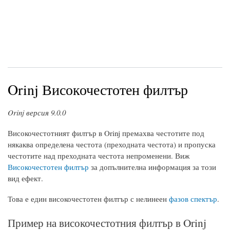
Orinj Високочестотен филтър
Orinj версия 9.0.0
Високочестотният филтър в Orinj премахва честотите под
някаква определена честота (преходната честота) и пропуска
честотите над преходната честота непроменени. Виж
Високочестотен филтър
за допълнителна информация за този
вид ефект.
Това е един високочестотен филтър с нелинеен
фазов спектър
.
Пример на високочестотния филтър в Orinj