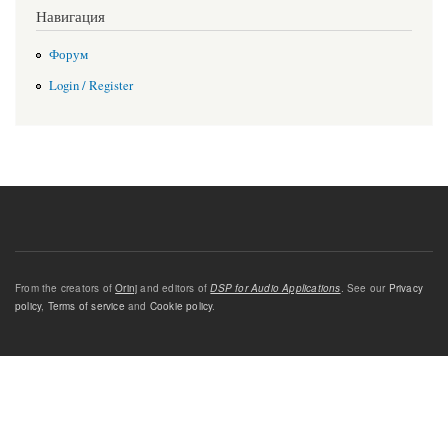
Навигация
Форум
Login / Register
From the creators of
Orinj
and editors of
DSP for Audio Applications
. See our
Privacy
policy
,
Terms of service
and
Cookie policy
.