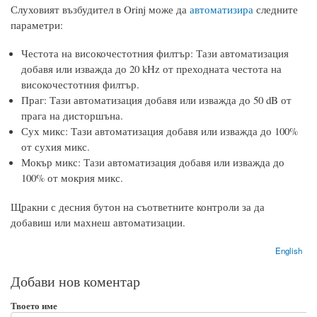
Слуховият възбудител в Orinj може да
автоматизира
следните
параметри:
Честота на високочестотния филтър: Тази автоматизация
добавя или изважда до 20 kHz от преходната честота на
високочестотния филтър.
Праг: Тази автоматизация добавя или изважда до 50 dB от
прага на дисторшъна.
Сух микс: Тази автоматизация добавя или изважда до 100%
от сухия микс.
Мокър микс: Тази автоматизация добавя или изважда до
100% от мокрия микс.
Щракни с десния бутон на съответните контроли за да
добавиш или махнеш автоматизации.
English
Добави нов коментар
Твоето име