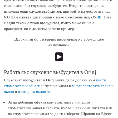
е записано, без слуховия възбудител. Второто повторение
използва един слухов възбудител, при който на честотите над
600 Hz е сложен дисторшън с меко окастряне над -35
dB
. Това
е един тежък слухов възбудител, който може би не е
практичен, но е доловим за този пример.
Щракни за да изсвириш този пример с един слухов
възбудител.
Работа със слуховия възбудител в Orinj
Слуховият възбудител в Orinj може да се добави към
писти
,
спомагателни канали
и главния канал в
многипостовата сесия
и
вълни
в
изгледа за вълните
.
За да добавиш ефекта към една писта или един
спомагателен канал в сесията, първо щракни на пистата или
на спомагателния канал за да ги избереш. Щракни на Ефект