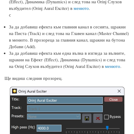
(Effect), Динамика (Dynamics) и след това на Orinj Слухов
възбудител (Orinj Aural Exciter) в
менюто
.
с
За да добавиш ефекта към главния канал в сесията, щракни
на Писта (Track) и след това на Главен канал (Master Channel)
в менюто. В прозореца за главния канал, щракни на бутона
Добави (Add).
За да добавиш ефекта към една вълна в изгледа за вълните,
щракни на Ефект (Effect), Динамика (Dynamics) и след това
на Orinj Слухов възбудител (Orinj Aural Exciter) в
менюто
.
Ще видиш следния прозорец.