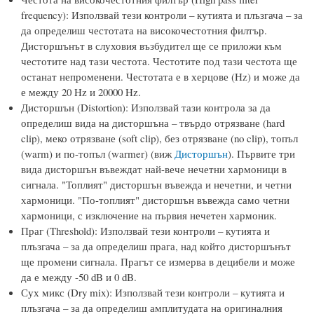
frequency): Използвай тези контроли – кутията и плъзгача – за
да определиш честотата на високочестотния филтър.
Дисторшънът в слуховия възбудител ще се приложи към
честотите над тази честота. Честотите под тази честота ще
останат непроменени. Честотата е в херцове (Hz) и може да
е между 20 Hz и 20000 Hz.
Дисторшън (Distortion): Използвай тази контрола за да
определиш вида на дисторшъна – твърдо отрязване (hard
clip), меко отрязване (soft clip), без отрязване (no clip), топъл
(warm) и по-топъл (warmer) (виж
Дисторшън
). Първите три
вида дисторшън въвеждат най-вече нечетни хармоници в
сигнала. "Топлият" дисторшън въвежда и нечетни, и четни
хармоници. "По-топлият" дисторшън въвежда само четни
хармоници, с изключение на първия нечетен хармоник.
Праг (Threshold): Използвай тези контроли – кутията и
плъзгача – за да определиш прага, над който дисторшънът
ще промени сигнала. Прагът се измерва в децибели и може
да е между -50 dB и 0 dB.
Сух микс (Dry mix): Използвай тези контроли – кутията и
плъзгача – за да определиш амплитудата на оригиналния