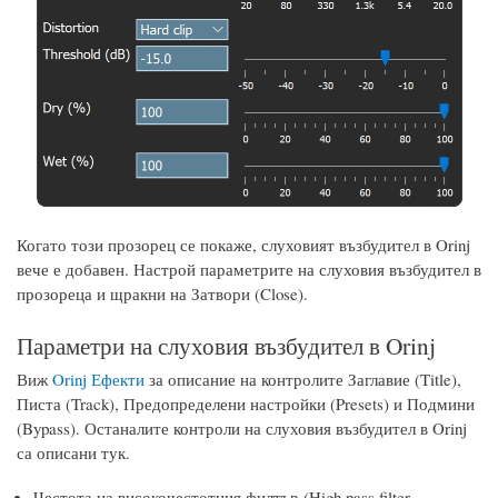
Когато този прозорец се покаже, слуховият възбудител в Orinj
вече е добавен. Настрой параметрите на слуховия възбудител в
прозореца и щракни на Затвори (Close).
Параметри на слуховия възбудител в Orinj
Виж
Orinj Ефекти
за описание на контролите Заглавие (Title),
Писта (Track), Предопределени настройки (Presets) и Подмини
(Bypass). Останалите контроли на слуховия възбудител в Orinj
са описани тук.
Честота на високочестотния филтър (High pass filter