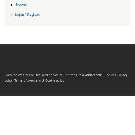
Форум
Login / Register
From the creators of
Orinj
and editors of
DSP for Audio Applications
. See our
Privacy
policy
,
Terms of service
and
Cookie policy
.