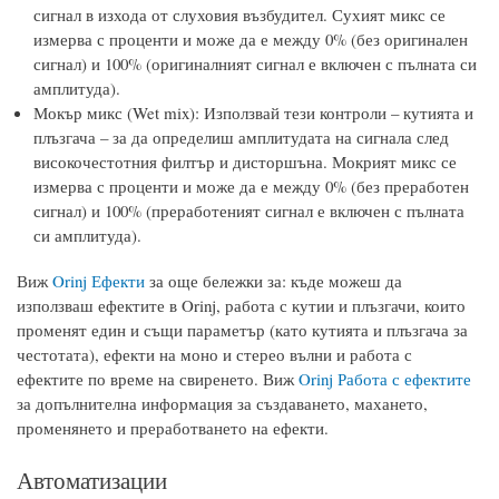
сигнал в изхода от слуховия възбудител. Сухият микс се
измерва с проценти и може да е между 0% (без оригинален
сигнал) и 100% (оригиналният сигнал е включен с пълната си
амплитуда).
Мокър микс (Wet mix): Използвай тези контроли – кутията и
плъзгача – за да определиш амплитудата на сигнала след
високочестотния филтър и дисторшъна. Мокрият микс се
измерва с проценти и може да е между 0% (без преработен
сигнал) и 100% (преработеният сигнал е включен с пълната
си амплитуда).
Виж
Orinj Ефекти
за още бележки за: къде можеш да
използваш ефектите в Orinj, работа с кутии и плъзгачи, които
променят един и същи параметър (като кутията и плъзгача за
честотата), ефекти на моно и стерео вълни и работа с
ефектите по време на свиренето. Виж
Orinj Работа с ефектите
за допълнителна информация за създаването, махането,
променянето и преработването на ефекти.
Автоматизации