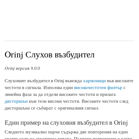
Orinj Слухов възбудител
Orinj версия 9.0.0
Слуховият възбудител в Orinj въвежда
хармоници
във високите
честоти в сигнала. Използва един
високочестотен филтър
с
линейна фаза за да отдели високите честоти и прилага
дисторшън
към тези високи честоти. Високите честоти след
дисторшъна се събират с оригиналния сигнал.
Един пример на слуховия възбудител в Orinj
Следното музикално парче съдържа две повторения на едно
кратко соло на акустична китара. Първото повторение е както