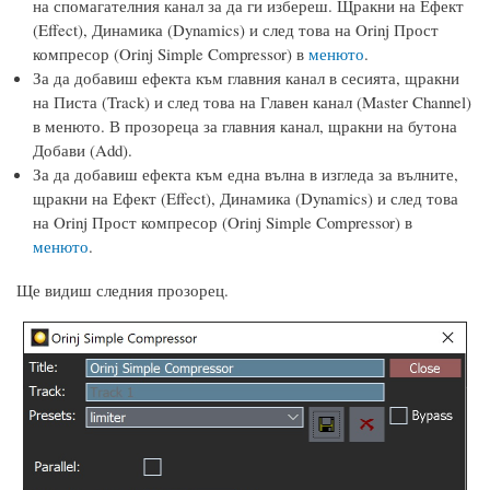
на спомагателния канал за да ги избереш. Щракни на Ефект
(Effect), Динамика (Dynamics) и след това на Orinj Прост
компресор (Orinj Simple Compressor) в
менюто
.
За да добавиш ефекта към главния канал в сесията, щракни
на Писта (Track) и след това на Главен канал (Master Channel)
в менюто. В прозореца за главния канал, щракни на бутона
Добави (Add).
За да добавиш ефекта към една вълна в изгледа за вълните,
щракни на Ефект (Effect), Динамика (Dynamics) и след това
на Orinj Прост компресор (Orinj Simple Compressor) в
менюто
.
Ще видиш следния прозорец.