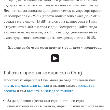
съдържа китарното соло, както е записано, без компресор.
Десният канал използва един доста тежък компресор: прагът
на компресора е -25 dB (солото обикновено скача до -5 dB и
средата му е около -15 dB); атаката на компресора е 1 ms,
отпускането е 400 ms; това е един компресор, който гледа
върховете на звука и гледа с 1 ms напред; допълнителната
амплитуда, която компенсира за компресирането е 10 dB.
Щракни за да чуеш този пример с един прост компресор.
Работа с простия компресор в Orinj
Простият компресор в Orinj може да бъде приложен към
писти
,
спомагателни канали
и главния канал в
изгледа за
сесията
и към
вълните
в
изгледа за вълните
.
За да добавиш ефекта към една писта или един
спомагателен канал в сесията, първо щракни на пистата или