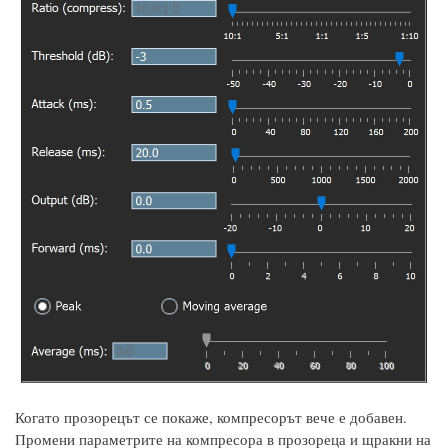
Когато прозорецът се покаже, компресорът вече е добавен.
Промени параметрите на компресора в прозореца и щракни на