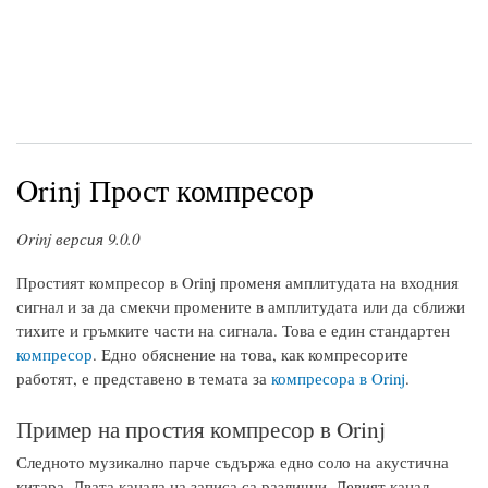
Orinj Прост компресор
Orinj версия 9.0.0
Простият компресор в Orinj променя амплитудата на входния
сигнал и за да смекчи промените в амплитудата или да сближи
тихите и гръмките части на сигнала. Това е един стандартен
компресор
. Едно обяснение на това, как компресорите
работят, е представено в темата за
компресора в Orinj
.
Пример на простия компресор в Orinj
Следното музикално парче съдържа едно соло на акустична
китара. Двата канала на записа са различни. Левият канал