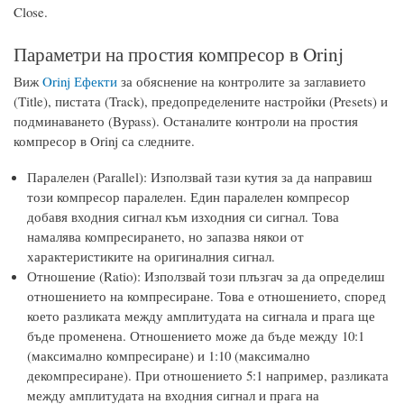
Close.
Параметри на простия компресор в Orinj
Виж
Orinj Ефекти
за обяснение на контролите за заглавието
(Title), пистата (Track), предопределените настройки (Presets) и
подминаването (Bypass). Останалите контроли на простия
компресор в Orinj са следните.
Паралелен (Parallel): Използвай тази кутия за да направиш
този компресор паралелен. Един паралелен компресор
добавя входния сигнал към изходния си сигнал. Това
намалява компресирането, но запазва някои от
характеристиките на оригиналния сигнал.
Отношение (Ratio): Използвай този плъзгач за да определиш
отношението на компресиране. Това е отношението, според
което разликата между амплитудата на сигнала и прага ще
бъде променена. Отношението може да бъде между 10:1
(максимално компресиране) и 1:10 (максимално
декомпресиране). При отношението 5:1 например, разликата
между амплитудата на входния сигнал и прага на