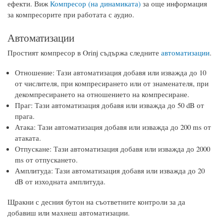
ефекти. Виж
Компресор (на динамиката)
за още информация
за компресорите при работата с аудио.
Автоматизации
Простият компресор в Orinj съдържа следните
автоматизации
.
Отношение: Тази автоматизация добавя или изважда до 10
от числителя, при компресирането или от знаменателя, при
декомпресирането на отношението на компресиране.
Праг: Тази автоматизация добавя или изважда до 50 dB от
прага.
Атака: Тази автоматизация добавя или изважда до 200 ms от
атаката.
Отпускане: Тази автоматизация добавя или изважда до 2000
ms от отпускането.
Амплитуда: Тази автоматизация добавя или изважда до 20
dB от изходната амплитуда.
Щракни с десния бутон на съответните контроли за да
добавиш или махнеш автоматизации.