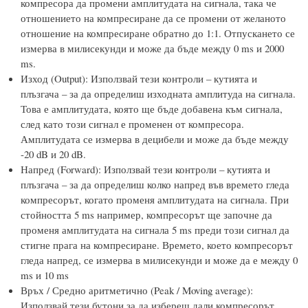
компресора да промени амплитудата на сигнала, така че
отношението на компресиране да се промени от желаното
отношение на компресиране обратно до 1:1. Отпускането се
измерва в милисекунди и може да бъде между 0 ms и 2000
ms.
Изход (Output): Използвай тези контроли – кутията и
плъзгача – за да определиш изходната амплитуда на сигнала.
Това е амплитудата, която ще бъде добавена към сигнала,
след като този сигнал е променен от компресора.
Амплитудата се измерва в децибели и може да бъде между
-20 dB и 20 dB.
Напред (Forward): Използвай тези контроли – кутията и
плъзгача – за да определиш колко напред във времето гледа
компресорът, когато променя амплитудата на сигнала. При
стойността 5 ms например, компресорът ще започне да
променя амплитудата на сигнала 5 ms преди този сигнал да
стигне прага на компресиране. Времето, което компресорът
гледа напред, се измерва в милисекунди и може да е между 0
ms и 10 ms
Връх / Средно аритметично (Peak / Moving average):
Използвай тези бутони за да избереш дали компресорът