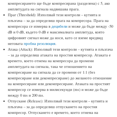
компресирането ще бъде компресирана (разделена) с 5, ако
амплитудата на сигнала надвишава прага.
Праг (Threshold): Използвай тези контроли – кутията и
плъзгача – за да определиш прага на компресора. Прага на
компресора се измерва в
децибели
и може да бъде между -50
dB и 0 dB, където 0 dB е максималната амплитуда, която
цифровият сигнал може да носи, като се вземе вредвид
неговата
пробна резолюция
.
Атака (Attack): Използвай тези контроли – кутията и плъзгача
– за да определиш атаката на простия компресор. Атаката е
времето, което отнема на компресора да промени
амплитудата на сигнала, така че отношението на
компресиране на сигнала да се промени от 1:1 (без
компресиране или декомпресиране) до желаното отношение
на компресиране или декомпресиране. Атаката на простият
компресор се измерва в милисекунди (ms) и може да бъде
между 0 ms и 200 ms.
Отпускане (Release): Използвай тези контроли – кутията и
плъзгача – за да определиш отпускането на простия
компресор. Отпускането е времето, което отнема на