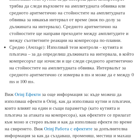
трябва да следи върховете на амплитудната обвивка или
средното аритметично на стойностите на амплитудната
обвивка за някакъв интервал от време (виж по-долу за
дължината на интервала). Средното аритметично на
стойностите ще направи преходите между амплитудите и
между съответните реакции на компресора по-плавни.
Средно (Average): Използвай тези контроли – кутията и
плъзгача – за да определиш дължината на интервала, в който
компресорът ще изчисли и ще следи средното аритметично
на стойностите на амплитудната обвивка. Интервалът за
средното аритметично се измерва в ms и може да е между 0
ms и 100 ms.
Виж
Orinj Ефекти
за още информация за: къде можеш да
използваш ефекти в Orinj, как да използваш кутии и плъзгачи,
които влияят на един и същи параметър (като кутията и
плъзгача за атаката на компресора), как ефектите се прилагат
към моно и стерео вълни и как да използваш ефекти по време
на свиренето. Виж
Orinj Работа с ефектите
за допълнителна
информация за как да създаваш, променяш, местиш и махаш