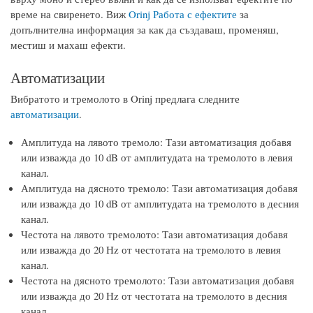
време на свиренето. Виж
Orinj Работа с ефектите
за
допълнителна информация за как да създаваш, променяш,
местиш и махаш ефекти.
Автоматизации
Вибратото и тремолото в Orinj предлага следните
автоматизации
.
Амплитуда на лявото тремоло: Тази автоматизация добавя
или изважда до 10 dB от амплитудата на тремолото в левия
канал.
Амплитуда на дясното тремоло: Тази автоматизация добавя
или изважда до 10 dB от амплитудата на тремолото в десния
канал.
Честота на лявото тремолото: Тази автоматизация добавя
или изважда до 20 Hz от честотата на тремолото в левия
канал.
Честота на дясното тремолото: Тази автоматизация добавя
или изважда до 20 Hz от честотата на тремолото в десния
канал.