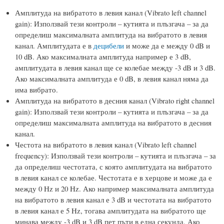
Амплитуда на вибратото в левия канал (Vibrato left channel
gain): Използвай тези контроли – кутията и плъзгача – за да
определиш максималната амплитуда на вибратото в левия
канал. Амплитудата е в
децибели
и може да е между 0 dB и
10 dB. Ако максималната амплитуда например е 3 dB,
амплитудата в левия канал ще се колебае между -3 dB и 3 dB.
Ако максималната амплитуда е 0 dB, в левия канал няма да
има вибрато.
Амплитуда на вибратото в десния канал (Vibrato right channel
gain): Използвай тези контроли – кутията и плъзгача – за да
определиш максималната амплитуда на вибратото в десния
канал.
Честота на вибратото в левия канал (Vibrato left channel
frequency): Използвай тези контроли – кутията и плъзгача – за
да определиш честотата, с която амплитудата на вибратото
в левия канал се колебае. Честотата е в херцове и може да е
между 0 Hz и 20 Hz. Ако например максималната амплитуда
на вибратото в левия канал е 3 dB и честотата на вибратото
в левия канал е 5 Hz, тогава амплитудата на вибратото ще
минава между -3 dB и 3 dB пет пъти в една секунда. Ако