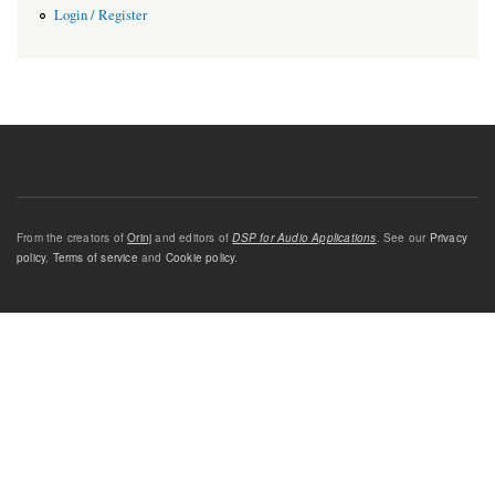
Login / Register
From the creators of
Orinj
and editors of
DSP for Audio Applications
. See our
Privacy
policy
,
Terms of service
and
Cookie policy
.