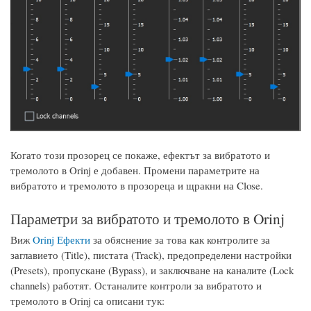
Когато този прозорец се покаже, ефектът за вибратото и
тремолото в Orinj е добавен. Промени параметрите на
вибратото и тремолото в прозореца и щракни на Close.
Параметри за вибратото и тремолото в Orinj
Виж
Orinj Ефекти
за обяснение за това как контролите за
заглавието (Title), пистата (Track), предопределени настройки
(Presets), пропускане (Bypass), и заключване на каналите (Lock
channels) работят. Останалите контроли за вибратото и
тремолото в Orinj са описани тук: