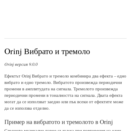
Orinj Вибрато и тремоло
Orinj версия 9.0.0
Ефектът Orinj Вибрато и тремоло комбинира два ефекта – едно
вибрато и едно тремоло. Вибратото произвежда периодични
промени в амплитудата на сигнала. Тремолото произвежда
периодични промени в тоналността на сигнала. Двата ефекта
могат да се използват заедно или пък всеки от ефектите може
да се използва отделно.
Пример на вибратото и тремолото в Orinj
Следното музикално парче съдържа три повторения на един