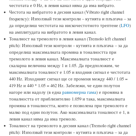
честотата е 0 Hz, в левия канал няма да има вибрато.
Честота на вибратото в десния канал (Vibrato right channel
frequency): Използвай тези контроли – кутията и плъзгача – за
да определиш честотата на нискочестотното трептене (
LFO
)
на амплитудата на вибратото в левия канал.
Тоналност на тремолото в левия канал (Tremolo left channel
pitch): Използвай тези контроли – кутията и плъзгача – за да
определиш максималната промяна в тоналността при
тремолото в левия канал. Максималната тоналност е
скаларна величина между 1 и 1.05. Да предположим, че
максималната тоналност е 1.05 и входния сигнал е честотата
440 Hz. Изходният сигнал ще се променя между 440 / 1.05 =
419 Hz и 440 * 1.05 = 462 Hz. Забележи, че един полутон
нагоре или надолу (в една
равномерна гама
) е промяна в
тоналността от приблизително 1.059 и така, максималната
промяна в тоналността, която е позволена при тремолото е
малко под един полутон. Ако максималната тоналност е 1, в
левия канал няма да има тремоло.
Тоналност на тремолото в десния канал (Tremolo right channel
pitch): Използвай тези контроли – кутията и плъзгача – за да