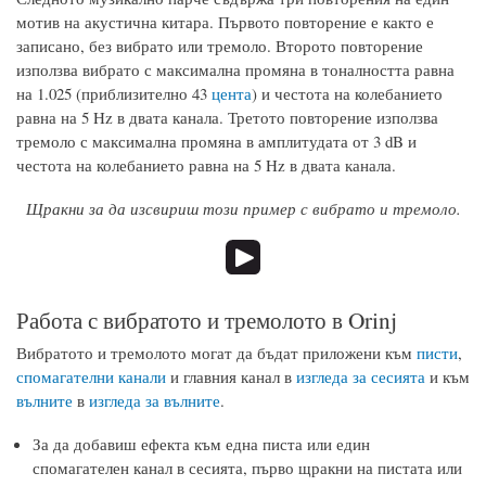
мотив на акустична китара. Първото повторение е както е
записано, без вибрато или тремоло. Второто повторение
използва вибрато с максимална промяна в тоналността равна
на 1.025 (приблизително 43
цента
) и честота на колебанието
равна на 5 Hz в двата канала. Третото повторение използва
тремоло с максимална промяна в амплитудата от 3 dB и
честота на колебанието равна на 5 Hz в двата канала.
Щракни за да изсвириш този пример с вибрато и тремоло.
Работа с вибратото и тремолото в Orinj
Вибратото и тремолото могат да бъдат приложени към
писти
,
спомагателни канали
и главния канал в
изгледа за сесията
и към
вълните
в
изгледа за вълните
.
За да добавиш ефекта към една писта или един
спомагателен канал в сесията, първо щракни на пистата или