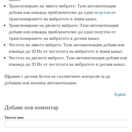
Транспониране на лявото вибрато: Тази автоматизация
добавя или изважда приблизително до един
полутон
от
транспонирането на вибратото в левия канал.
Транспониране на дясното вибрато: Тази автоматизация
добавя или изважда приблизително до един полутон от
транспонирането на вибратото в десния канал.
Честота на лявото вибрато: Тази автоматизация добавя или
изважда до 20 Hz от честотата на вибратото в левия канал.
Честота на дясното вибрато: Тази автоматизация добавя или
изважда до 20 Hz от честотата на вибратото в десния канал.
Щракни с десния бутон на съответните контроли за да
добавиш или махнеш автоматизации.
English
Добави нов коментар
Твоето име