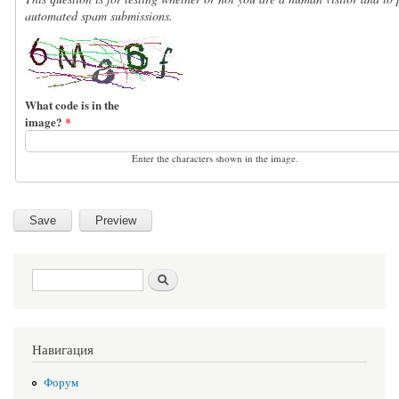
automated spam submissions.
What code is in the
image?
*
Enter the characters shown in the image.
Search form
Search
Навигация
Форум