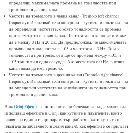
определиш максималната промяна на тоналността при
тремолото в десния канал.
Честота на тремолото в левия канал (Tremolo left channel
frequency): Използвай тези контроли – кутията и плъзгача – за
да определиш честотата, с която тоналността се променя
при тремолото в левия канал. Честотата е в херцове и може
да е между 0 Hz и 20 Hz. Да предположим, че максималната
промяна на тоналността е 1.05 и честотата е 3 Hz. Тогава
тоналността при тремолото ще се променя между -1.05 и
1.05 три пъти в една секунда. Ако честотата е 0 Hz, в левия
канал няма да има тремоло.
Честота на тремолото в десния канал (Tremolo right channel
frequency): Използвай тези контроли – кутията и плъзгача – за
да определиш честотата на колебанията на тоналността при
тремолото в десния канал.
Виж
Orinj Ефекти
за допълнителни бележки за: къде можеш да
използваш ефектите в Orinj, как кутиите и плъзгачите, които
влияят на един и същи параметър, работят (като кутията и
плъзгача за забавянето в левия канал), как ефектите се прилагат
върху моно и стерео вълни и как да се използват ефектите по