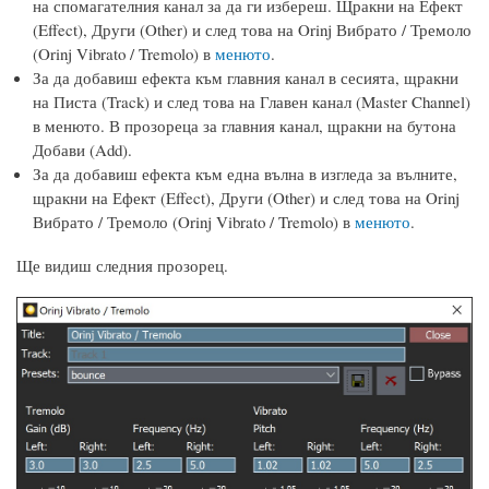
на спомагателния канал за да ги избереш. Щракни на Ефект
(Effect), Други (Other) и след това на Orinj Вибрато / Тремоло
(Orinj Vibrato / Tremolo) в
менюто
.
За да добавиш ефекта към главния канал в сесията, щракни
на Писта (Track) и след това на Главен канал (Master Channel)
в менюто. В прозореца за главния канал, щракни на бутона
Добави (Add).
За да добавиш ефекта към една вълна в изгледа за вълните,
щракни на Ефект (Effect), Други (Other) и след това на Orinj
Вибрато / Тремоло (Orinj Vibrato / Tremolo) в
менюто
.
Ще видиш следния прозорец.