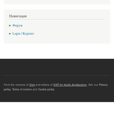
Навигация
Форум
Login / Register
From the creators of
Orinj
and editors of
DSP for Audio Applications
. See our
Privacy
policy
,
Terms of service
and
Cookie policy
.