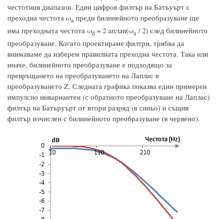
честотния диапазон. Един цифров филтър на Батъуърт с
преходна честота ω
преди билинейното преобразуване ще
a
има преходната честота ω
= 2 arctan(ω
/ 2) след билинейното
d
a
преобразуване. Когато проектираме филтри, трябва да
внимаваме да изберем правилната преходна честота. Така или
иначе, билинейното преобразуване е подходящо за
превръщането на преобразуването на Лаплас в
преобразуването Z. Следната графика показва един примерен
импулсно инвариантен (с обратното преобразуване на Лаплас)
филтър на Батъруърт от втори разряд (в синьо) и същия
филтър изчислен с билинейното преобразуване (в червено).