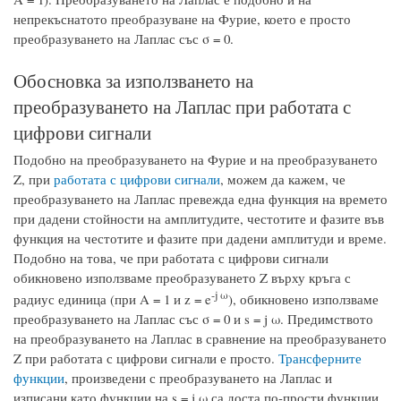
непрекъснатото преобразуване на Фурие, което е просто
преобразуването на Лаплас със σ = 0.
Обосновка за използването на
преобразуването на Лаплас при работата с
цифрови сигнали
Подобно на преобразуването на Фурие и на преобразуването
Z, при
работата с цифрови сигнали
, можем да кажем, че
преобразуването на Лаплас превежда една функция на времето
при дадени стойности на амплитудите, честотите и фазите във
функция на честотите и фазите при дадени амплитуди и време.
Подобно на това, че при работата с цифрови сигнали
обикновено използваме преобразуването Z върху кръга с
-j ω
радиус единица (при A = 1 и z = e
), обикновено използваме
преобразуването на Лаплас със σ = 0 и s = j ω. Предимството
на преобразуването на Лаплас в сравнение на преобразуването
Z при работата с цифрови сигнали е просто.
Трансферните
функции
, произведени с преобразуването на Лаплас и
изписани като функции на s = j ω са доста по-прости функции