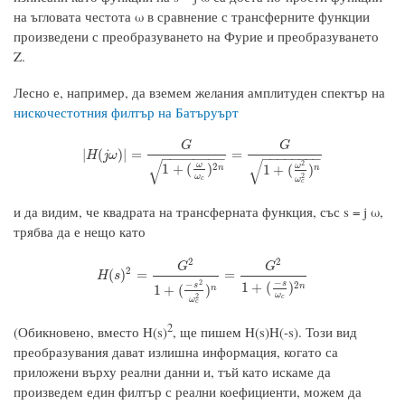
на ъгловата честота ω в сравнение с трансферните функции
произведени с преобразуването на Фурие и преобразуването
Z.
Лесно е, например, да вземем желания амплитуден спектър на
нискочестотния филтър на Батъруърт
G
G
|
H
(
j
ω
)
|
=
G
1
+
(
ω
ω
c
)
2
n
=
G
1
+
(
ω
2
ω
c
2
)
n
|
(
)
|
=
=
H
j
ω
−
−
−
−
−
−
−
−
−
−
−
−
−
−
−
−
√
√
2
ω
2
ω
1
+
(
)
1
+
(
)
n
n
ω
2
ω
c
c
и да видим, че квадрата на трансферната функция, със s = j ω,
трябва да е нещо като
2
2
G
G
2
H
(
s
)
2
=
G
2
1
+
(
−
s
2
ω
c
2
)
n
=
G
2
1
+
(
−
s
ω
c
)
2
n
(
)
=
=
H
s
−
2
s
−
2
1
+
(
)
s
n
1
+
(
)
n
ω
2
c
ω
c
2
(Обикновено, вместо H(s)
, ще пишем H(s)H(-s). Този вид
преобразувания дават излишна информация, когато са
приложени върху реални данни и, тъй като искаме да
произведем един филтър с реални коефициенти, можем да