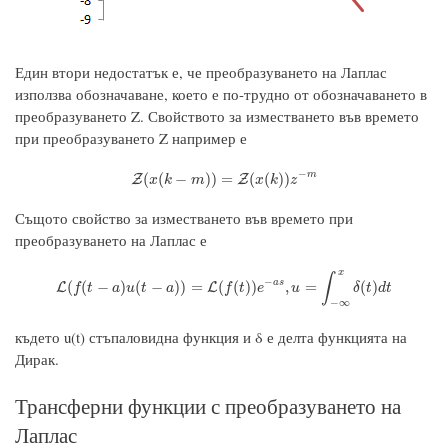
Един втори недостатък е, че преобразуването на Лаплас
използва обозначаване, което е по-трудно от обозначаването в
преобразуването Z. Свойството за изместването във времето
при преобразуването Z например е
−
Z
(
x
(
k
−
m
)
)
=
Z
(
x
(
k
)
)
z
−
m
m
(
(
−
)
)
=
(
(
)
)
Z
Z
x
k
m
x
k
z
Същото свойство за изместването във времето при
преобразуването на Лаплас е
x
∫
−
L
(
f
(
t
−
a
)
u
(
t
−
a
)
)
=
L
(
f
(
t
)
)
e
−
a
s
,
u
=
∫
−
∞
x
δ
(
t
)
d
t
a
s
(
(
−
)
(
−
)
)
=
(
(
)
)
,
=
(
)
L
L
f
t
a
u
t
a
f
t
e
u
δ
t
d
t
−
∞
където u(t) стъпаловидна функция и δ е делта функцията на
Дирак.
Трансферни функции с преобразуването на
Лаплас