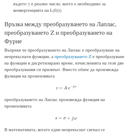
където γ е реално число, което е необходимо за
конвергенцията на L(f(t)).
Връзка между преобразуването на Лаплас,
преобразуването Z и преобразуването на
Фурие
Въпреки че преобразуването на Лаплас е преобразуване на
непрекъснати функции, а
преобразуването Z
е преобразуване
на функции в дисретизирано време, изчисленията на тези две
преобразувания си приличат. Вместо обаче да произвежда
функция на променливата
−
z
=
A
e
−
j
ω
j
ω
=
z
A
e
преобразуването на Лаплас произвежда функция на
променливата
s
=
σ
+
j
ω
=
+
s
σ
j
ω
В математиката, когато един непрекъснат сигнал се