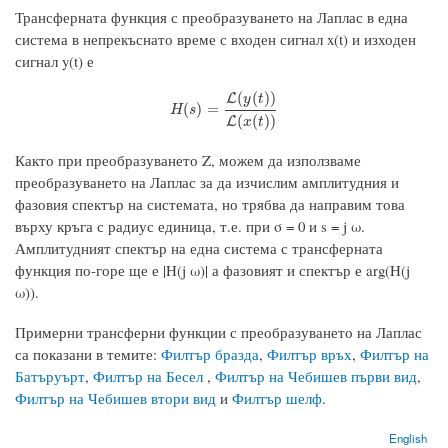
Трансферната функция с преобразуването на Лаплас в една
система в непрекъснато време с входен сигнал x(t) и изходен
сигнал y(t) е
(
(
)
)
L
y
t
H
(
s
)
=
L
(
y
(
t
)
)
L
(
x
(
t
)
)
(
)
=
H
s
(
(
)
)
L
x
t
Както при преобразуването Z, можем да използваме
преобразуването на Лаплас за да изчислим амплитудния и
фазовия спектър на системата, но трябва да направим това
върху кръга с радиус единица, т.е. при σ = 0 и s = j ω.
Амплитудният спектър на една система с трансферната
функция по-горе ще е |H(j ω)| а фазовият и спектър е arg(H(j
ω)).
Примерни трансферни функции с преобразуването на Лаплас
са показани в темите:
Филтър бразда
,
Филтър връх
,
Филтър на
Батъруърт
,
Филтър на Бесел
,
Филтър на Чебишев първи вид
,
Филтър на Чебишев втори вид
и
Филтър шелф
.
English