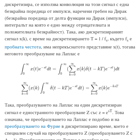
дискретизира, се използва конволюция на този сигнал с една
безкрайна поредица от импулси, наречени гребен на Дирак
(безкрайна поредица от делта функции на Дирак (импулси),
интегралът на която е едно между отрицателната и
положителната безкрайност). Така, ако дискретизираният
сигнал x(k), с време на дискретизирането T = 1 / f
, където f
е
s
s
пробната честота
, има непрекъснатото представяне x(t), тогава
неговото преобразуване на Лаплас е
∞
∞
∞
∫
∫
∑
−
−
∫
0
∞
x
(
t
)
e
−
s
t
d
t
=
∫
0
∞
(
∑
k
=
0
∞
x
(
k
)
δ
(
t
−
k
T
)
e
−
s
t
)
d
t
s
t
s
t
(
)
=
(
(
)
(
−
)
)
x
t
e
d
t
x
k
δ
t
k
T
e
d
t
0
0
=
0
k
∞
∞
∞
∑
∫
∑
−
−
∑
k
=
0
∞
(
x
(
k
)
∫
0
∞
δ
(
t
−
k
T
)
e
−
s
t
d
t
)
=
∑
k
=
0
∞
x
(
k
)
e
−
k
s
T
s
t
k
s
T
(
(
)
(
−
)
)
=
(
)
x
k
δ
t
k
T
e
d
t
x
k
e
0
=
0
=
0
k
k
Така, преобразуването на Лаплас на един дискретизиран
sT
сигнал е едностранното преобразуване Z със z = e
. Това
означава, че преобразуването на Лаплас е подобно и на
преобразуването на Фурие
в дискретизирано време, което е
специален случай на преобразуването Z (преобразуването Z с
A = 1). Преобразуването на Лаплас е подобно и на