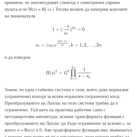
приемем, че амплитудният спектър е симетричен спрямо
нулата и че H(s) = H(-s).) Тогава можем да намерим корените
на знаменателя
−
s
2
1
+
(
−
s
ω
c
)
2
n
=
0
n
1
+
(
)
=
0
ω
c
(
2
−
1
)
j
k
π
s
k
=
±
ω
c
e
j
(
2
k
−
1
)
π
2
n
,
k
=
1
,
2
,
.
.
.
,
2
n
=
±
,
=
1
,
2
,
.
.
.
,
2
s
ω
e
k
n
2
n
k
c
и да изведем
2
n
1
∏
2
2
H
(
s
)
2
=
G
2
∏
k
=
1
2
n
1
s
−
s
k
(
)
=
H
s
G
−
s
s
k
=
1
k
Знаем, че една стабилна система е тази, която дава нормални
(ограничени) изходи за всеки нормален (ограничен) вход.
Преобразуването на Лаплас на тези системи трябва да е
ограничено. Тъй като на практика работим само с
неотрицателни амплитуди, искаме трансферната функция с
преобразуването на Лаплас да бъде ограничено за всички s, за
които σ = Re(s) ≥ 0. Ако трансферната функция има знаменател
с корени, при които тя не е ограничена, тези корени трябва да