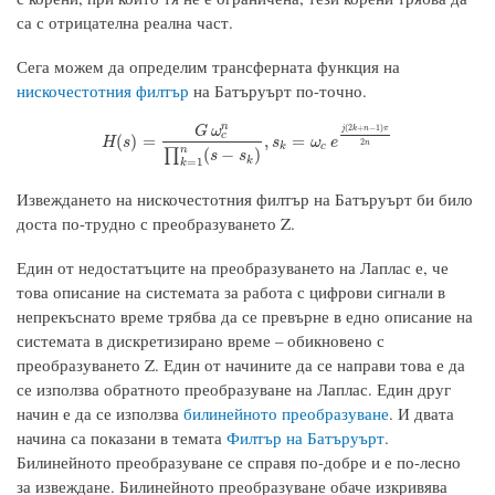
са с отрицателна реална част.
Сега можем да определим трансферната функция на
нискочестотния филтър
на Батъруърт по-точно.
n
(
2
+
−
1
)
G
ω
j
k
n
π
c
H
(
s
)
=
G
ω
c
n
∏
k
=
1
n
(
s
−
s
k
)
,
s
k
=
ω
c
e
j
(
2
k
+
n
−
1
)
π
2
n
(
)
=
,
=
H
s
s
ω
e
2
n
k
c
n
(
−
)
∏
s
s
k
=
1
k
Извеждането на нискочестотния филтър на Батъруърт би било
доста по-трудно с преобразуването Z.
Един от недостатъците на преобразуването на Лаплас е, че
това описание на системата за работа с цифрови сигнали в
непрекъснато време трябва да се превърне в едно описание на
системата в дискретизирано време – обикновено с
преобразуването Z. Един от начините да се направи това е да
се използва обратното преобразуване на Лаплас. Един друг
начин е да се използва
билинейното преобразуване
. И двата
начина са показани в темата
Филтър на Батъруърт
.
Билинейното преобразуване се справя по-добре и е по-лесно
за извеждане. Билинейното преобразуване обаче изкривява