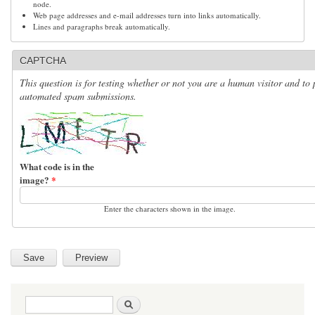
node.
Web page addresses and e-mail addresses turn into links automatically.
Lines and paragraphs break automatically.
CAPTCHA
This question is for testing whether or not you are a human visitor and to 
automated spam submissions.
What code is in the
image?
*
Enter the characters shown in the image.
Search form
Search