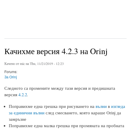
Качихме версия 4.2.3 на Orinj
Качено от
mic
на Thu, 11/21/2019 - 12:23
Forums:
За Orinj
Следното са промените между тази версия и предишната
версия
4.2.2
.
Поправихме една грешка при рисуването на
вълни
в
изгледа
за единични вълни
след смесването, която караше Orinj да
замръзне
Поправихме една малка грешка при промяната на пробната