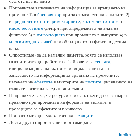
честота във вълните
Поправихме запазването на информация за връщането на
промени: 1) в
басовия хор
при заключването на каналите; 2)
в
средночестотните
,
режекторните
,
високочестотните
и
нискочестотните
филтри при определянето на вида на
филтъра; 3) в
конволюцията
при промяната в импулса; 4) в
многоизходния дилей
при обръщането на фазата в десния
канал
Опростихме (за да намалим паметта, която се използва)
главните изгледи, работата с файловете за
сесията
,
инициализацията на вълните, инициализацията на
запазването на информация за връщане на промените,
четенето на
ефектите
в миксерите на
пистите
, рисуването на
вълните в изгледа за единични вълни
Направихме така, че ресурсите и файловете да се затварят
правилно при промяната на формата на вълните, в
прозорците за ефектите и в миксера
Поправихме една малка грешка в
езиците
Доста други опростявания и оптимиране
English