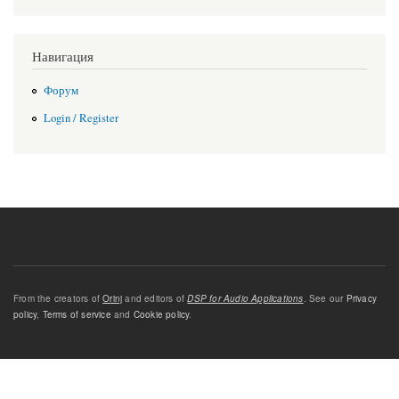
Навигация
Форум
Login / Register
From the creators of
Orinj
and editors of
DSP for Audio Applications
. See our
Privacy
policy
,
Terms of service
and
Cookie policy
.