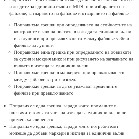
изгледите за единични вълни и MIDI, при избирането на
файлове, затварянето на файлове и отварянето на файлове
Поправихме грешки при определянето на стойностите на
контролите вляво на пистите в изгледа за единични вълни
и за лупинги при превключването между файлове уейв и
файлове за лупинги
Поправихме една грешка при определянето на обвивките
за сухия и мокрия микс и при рисуването на заглавието на
вълната в изгледа за единични вълни
Поправихме грешки в маркерите при превключването
между файлове в трите изгледа
Поправихме грешки за да се уважават временните
файлове при превключването
Поправихме една грешка, заради която промените в
плъзгачите в лявата част на изгледа за единични вълни не
променяха свиренето
Поправихме една грешка, заради която потребителят
можеше да добави маркери в изгледа за единични вълни