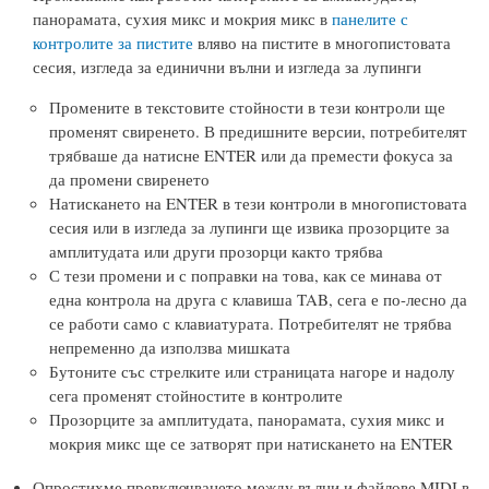
панорамата, сухия микс и мокрия микс в
панелите с
контролите за пистите
вляво на пистите в многопистовата
сесия, изгледа за единични вълни и изгледа за лупинги
Промените в текстовите стойности в тези контроли ще
променят свиренето. В предишните версии, потребителят
трябваше да натисне ENTER или да премести фокуса за
да промени свиренето
Натискането на ENTER в тези контроли в многопистовата
сесия или в изгледа за лупинги ще извика прозорците за
амплитудата или други прозорци както трябва
С тези промени и с поправки на това, как се минава от
една контрола на друга с клавиша TAB, сега е по-лесно да
се работи само с клавиатурата. Потребителят не трябва
непременно да използва мишката
Бутоните със стрелките или страницата нагоре и надолу
сега променят стойностите в контролите
Прозорците за амплитудата, панорамата, сухия микс и
мокрия микс ще се затворят при натискането на ENTER
Опростихме превключването между вълни и файлове MIDI в