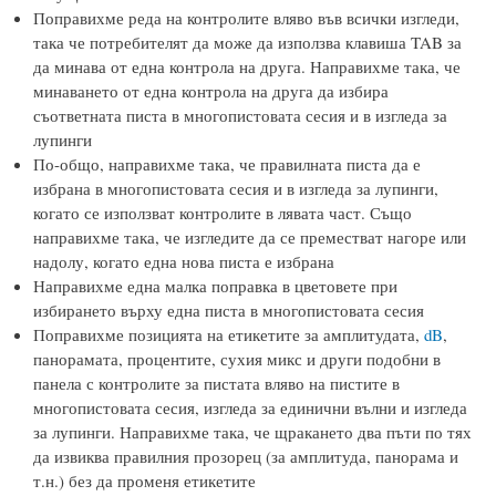
Поправихме реда на контролите вляво във всички изгледи,
така че потребителят да може да използва клавиша TAB за
да минава от една контрола на друга. Направихме така, че
минаването от една контрола на друга да избира
съответната писта в многопистовата сесия и в изгледа за
лупинги
По-общо, направихме така, че правилната писта да е
избрана в многопистовата сесия и в изгледа за лупинги,
когато се използват контролите в лявата част. Също
направихме така, че изгледите да се преместват нагоре или
надолу, когато една нова писта е избрана
Направихме една малка поправка в цветовете при
избирането върху една писта в многопистовата сесия
Поправихме позицията на етикетите за амплитудата,
dB
,
панорамата, процентите, сухия микс и други подобни в
панела с контролите за пистата вляво на пистите в
многопистовата сесия, изгледа за единични вълни и изгледа
за лупинги. Направихме така, че щракането два пъти по тях
да извиква правилния прозорец (за амплитуда, панорама и
т.н.) без да променя етикетите