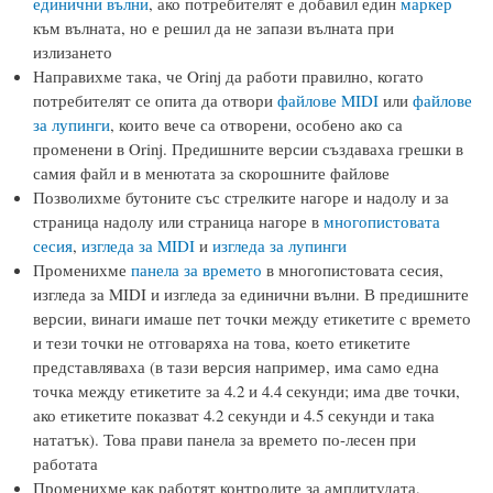
единични вълни
, ако потребителят е добавил един
маркер
към вълната, но е решил да не запази вълната при
излизането
Направихме така, че Orinj да работи правилно, когато
потребителят се опита да отвори
файлове MIDI
или
файлове
за лупинги
, които вече са отворени, особено ако са
променени в Orinj. Предишните версии създаваха грешки в
самия файл и в менютата за скорошните файлове
Позволихме бутоните със стрелките нагоре и надолу и за
страница надолу или страница нагоре в
многопистовата
сесия
,
изгледа за MIDI
и
изгледа за лупинги
Променихме
панела за времето
в многопистовата сесия,
изгледа за MIDI и изгледа за единични вълни. В предишните
версии, винаги имаше пет точки между етикетите с времето
и тези точки не отговаряха на това, което етикетите
представляваха (в тази версия например, има само една
точка между етикетите за 4.2 и 4.4 секунди; има две точки,
ако етикетите показват 4.2 секунди и 4.5 секунди и така
нататък). Това прави панела за времето по-лесен при
работата
Променихме как работят контролите за амплитудата,