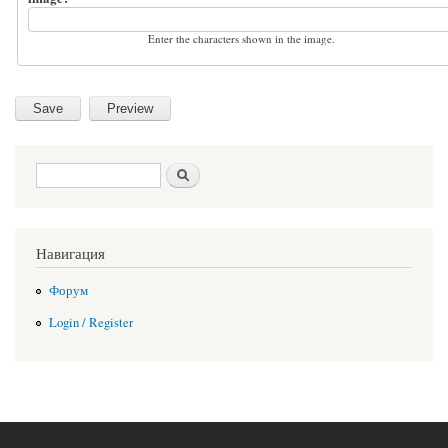
Enter the characters shown in the image.
Search form
Search
Навигация
Форум
Login / Register