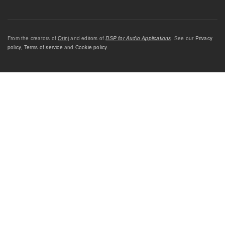
From the creators of
Orinj
and editors of
DSP for Audio Applications
. See our
Privacy
policy
,
Terms of service
and
Cookie policy
.