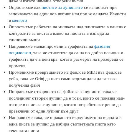
даже и когато нямаше отворени вълни
Опростихме как
пистите за лупингите
се изчистват при
започването на един нов лупинг или при командата Изчисти
в
менюто
Опростихме работата на мишката над плъзгачите в панела с
контролите за пистата вляво на пистата в изгледа за
единични вълни
Направихме малки промени в графиката на
фазовия
осцилоскоп
, така че етикетите да са на по-добра позиция и
графиката да е в центъра, когато размерът на прозореца се
променя
Променихме превръщането на файлове MIDI във файлове
уейв, така че Orinj да пита само веднъж дали да запазва
получения файл
Поправихме отварянето на файлове за лупинги, така че
последният отворен лупинг да е този, който се показва най-
отгоре в списъка с лупинги, когато потребителят реши да
превключи от един лупинг към друг
Направихме така, че щракането върху името на вълната в
една писта за лупинг да избира съответната писта като
текущата писта