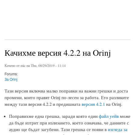
Качихме версия 4.2.2 на Orinj
Качено от
mic
на Thu, 08/29/2019 - 11:14
Forums:
За Orinj
Тази версия включва малко поправки на важни грешки и доста
промени, които правят Orinj по-лесен за работа. Ето разликите
между тази версия 4.2.2 и предишната
версия 4.2.1
на Orinj.
Поправихме една грешка, заради която един
файл уейв
може
да бъде изтрит при излизането, което означава, че данните с
аудио ще бъдат загубени. Тази грешка се появи в
изгледа за