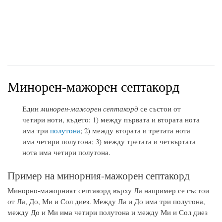
Минорен-мажорен септакорд
Един
минорен-мажорен септакорд
се състои от
четири ноти, където: 1) между първата и втората нота
има три
полутона
; 2) между втората и третата нота
има четири полутона; 3) между третата и четвъртата
нота има четири полутона.
Пример на минорния-мажорен септакорд
Минорно-мажорният септакорд върху Ла например се състои
от Ла, До, Ми и Сол диез. Между Ла и До има три полутона,
между До и Ми има четири полутона и между Ми и Сол диез