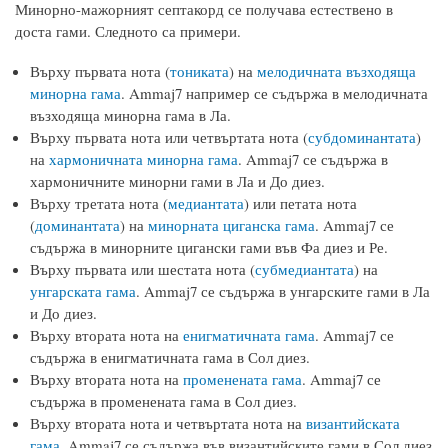
Минорно-мажорният септакорд се получава естествено в
доста гами. Следното са примери.
Върху първата нота (
тониката
) на
мелодичната възходяща
минорна гама
. Ammaj7 например се съдържа в мелодичната
възходяща минорна гама в Ла.
Върху първата нота или четвъртата нота (
субдоминантата
)
на
хармоничната минорна гама
. Ammaj7 се съдържа в
хармоничните минорни гами в Ла и До диез.
Върху третата нота (
медиантата
) или петата нота
(
доминантата
) на
минорната циганска гама
. Ammaj7 се
съдържа в минорните цигански гами във Фа диез и Ре.
Върху първата или шестата нота (
субмедиантата
) на
унгарската гама
. Ammaj7 се съдържа в унгарските гами в Ла
и До диез.
Върху втората нота на
енигматичната гама
. Ammaj7 се
съдържа в енигматичната гама в Сол диез.
Върху втората нота на
променената гама
. Ammaj7 се
съдържа в променената гама в Сол диез.
Върху втората нота и четвъртата нота на
византийската
гама
. Ammaj7 се съдържа във византийските гами в Сол диез