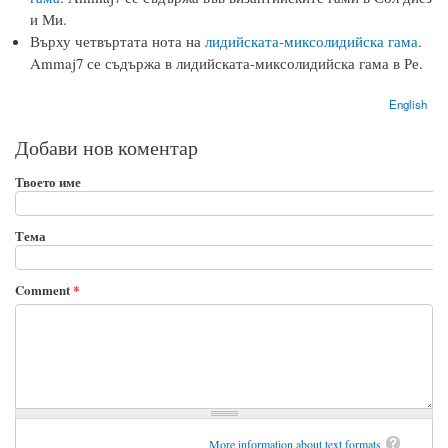
и Ми.
Върху четвъртата нота на
лидийската-миксолидийска гама
.
Ammaj7 се съдържа в лидийската-миксолидийска гама в Ре.
English
Добави нов коментар
Твоето име
Тема
Comment
*
More information about text formats