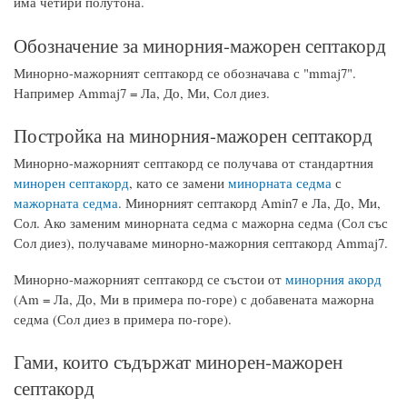
има четири полутона.
Обозначение за минорния-мажорен септакорд
Минорно-мажорният септакорд се обозначава с "mmaj7".
Например Ammaj7 = Ла, До, Ми, Сол диез.
Постройка на минорния-мажорен септакорд
Минорно-мажорният септакорд се получава от стандартния
минорен септакорд
, като се замени
минорната седма
с
мажорната седма
. Минорният септакорд Amin7 е Ла, До, Ми,
Сол. Ако заменим минорната седма с мажорна седма (Сол със
Сол диез), получаваме минорно-мажорния септакорд Ammaj7.
Минорно-мажорният септакорд се състои от
минорния акорд
(Am = Ла, До, Ми в примера по-горе) с добавената мажорна
седма (Сол диез в примера по-горе).
Гами, които съдържат минорен-мажорен
септакорд