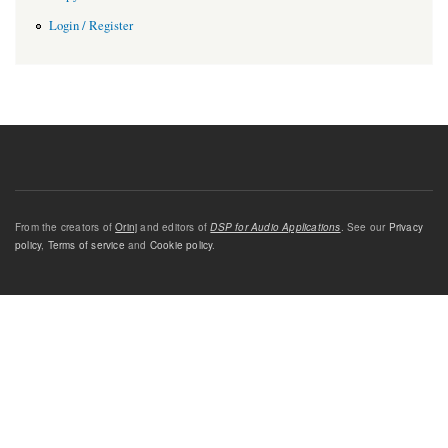
Login / Register
From the creators of
Orinj
and editors of
DSP for Audio Applications
. See our
Privacy
policy
,
Terms of service
and
Cookie policy
.