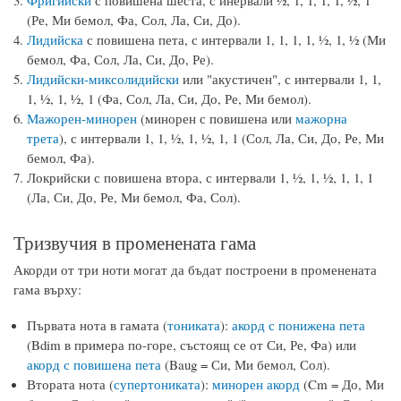
(Ре, Ми бемол, Фа, Сол, Ла, Си, До).
Лидийска
с повишена пета, с интервали 1, 1, 1, 1, ½, 1, ½ (Ми
бемол, Фа, Сол, Ла, Си, До, Ре).
Лидийски-миксолидийски
или "акустичен", с интервали 1, 1,
1, ½, 1, ½, 1 (Фа, Сол, Ла, Си, До, Ре, Ми бемол).
Мажорен-минорен
(минорен с повишена или
мажорна
трета
), с интервали 1, 1, ½, 1, ½, 1, 1 (Сол, Ла, Си, До, Ре, Ми
бемол, Фа).
Локрийски с повишена втора, с интервали 1, ½, 1, ½, 1, 1, 1
(Ла, Си, До, Ре, Ми бемол, Фа, Сол).
Тризвучия в променената гама
Акорди от три ноти могат да бъдат построени в променената
гама върху:
Първата нота в гамата (
тониката
):
акорд с понижена пета
(Bdim в примера по-горе, състоящ се от Си, Ре, Фа) или
акорд с повишена пета
(Baug = Си, Ми бемол, Сол).
Втората нота (
супертониката
):
минорен акорд
(Cm = До, Ми