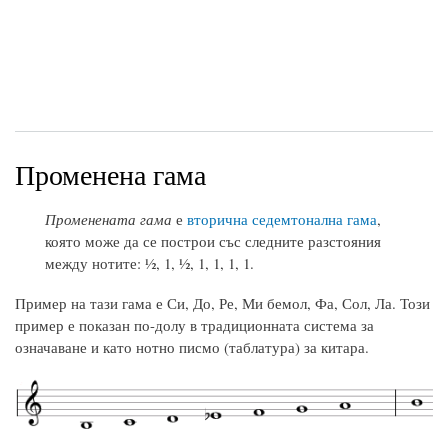
Променена гама
Променената гама
е
вторична седемтонална гама
,
която може да се построи със следните разстояния
между нотите: ½, 1, ½, 1, 1, 1, 1.
Пример на тази гама е Си, До, Ре, Ми бемол, Фа, Сол, Ла. Този
пример е показан по-долу в традиционната система за
означаване и като нотно писмо (таблатура) за китара.