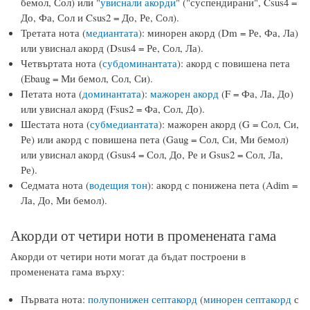
бемол, Сол) или "
увиснали акорди
" ("суспендирани", Csus4 =
До, Фа, Сол и Csus2 = До, Ре, Сол).
Третата нота (
медиантата
): минорен акорд (Dm = Ре, Фа, Ла)
или увиснал акорд (Dsus4 = Ре, Сол, Ла).
Четвъртата нота (
субдоминантата
): акорд с повишена пета
(Ebaug = Ми бемол, Сол, Си).
Петата нота (
доминантата
):
мажорен акорд
(F = Фа, Ла, До)
или увиснал акорд (Fsus2 = Фа, Сол, До).
Шестата нота (
субмедиантата
): мажорен акорд (G = Сол, Си,
Ре) или акорд с повишена пета (Gaug = Сол, Си, Ми бемол)
или увиснал акорд (Gsus4 = Сол, До, Ре и Gsus2 = Сол, Ла,
Ре).
Седмата нота (
водещия тон
): акорд с понижена пета (Adim =
Ла, До, Ми бемол).
Акорди от четири ноти в променената гама
Акорди от четири ноти могат да бъдат построени в
променената гама върху:
Първата нота:
полупонижен септакорд
(
минорен септакорд
с