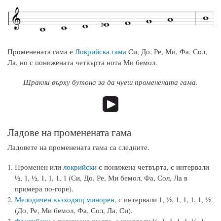
Променената гама е
Локрийска гама
Си, До, Ре, Ми, Фа, Сол,
Ла, но с понижената четвърта нота Ми бемол.
Щракни върху бутона за да чуеш променената гама.
Ладове на променената гама
Ладовете на променената гама са следните.
Променен или
локрийски
с понижена четвърта, с интервали
½, 1, ½, 1, 1, 1, 1 (Си, До, Ре, Ми бемол, Фа, Сол, Ла в
примера по-горе).
Мелодичен възходящ минорен
, с интервали 1, ½, 1, 1, 1, 1, ½
(До, Ре, Ми бемол, Фа, Сол, Ла, Си).
Фригийски
с повишена шеста, с инервали ½, 1, 1, 1, 1, ½, 1