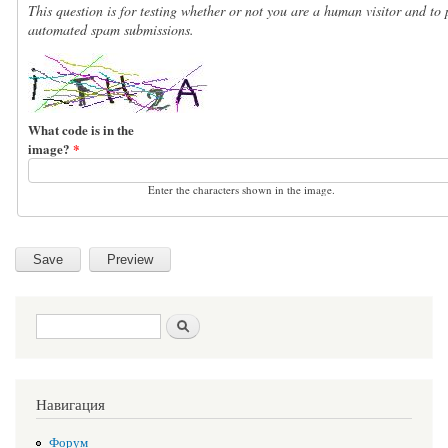
This question is for testing whether or not you are a human visitor and to 
automated spam submissions.
What code is in the
image?
*
Enter the characters shown in the image.
Search form
Search
Навигация
Форум