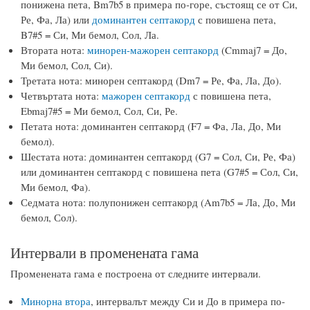
понижена пета, Bm7b5 в примера по-горе, състоящ се от Си,
Ре, Фа, Ла) или
доминантен септакорд
с повишена пета,
B7#5 = Си, Ми бемол, Сол, Ла.
Втората нота:
минорен-мажорен септакорд
(Cmmaj7 = До,
Ми бемол, Сол, Си).
Третата нота: минорен септакорд (Dm7 = Ре, Фа, Ла, До).
Четвъртата нота:
мажорен септакорд
с повишена пета,
Ebmaj7#5 = Ми бемол, Сол, Си, Ре.
Петата нота: доминантен септакорд (F7 = Фа, Ла, До, Ми
бемол).
Шестата нота: доминантен септакорд (G7 = Сол, Си, Ре, Фа)
или доминантен септакорд с повишена пета (G7#5 = Сол, Си,
Ми бемол, Фа).
Седмата нота: полупонижен септакорд (Am7b5 = Ла, До, Ми
бемол, Сол).
Интервали в променената гама
Променената гама е построена от следните интервали.
Минорна втора
, интервалът между Си и До в примера по-