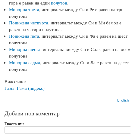
горе е равен на един
полутон
.
Минорна трета
, интервалът между Си и Ре е равен на три
полутона.
Понижена четвърта
, интервалът между Си и Ми бемол е
равен на четири полутона.
Понижена пета
, интервалът между Си и Фа е равен на шест
полутона.
Минорна шеста
, интервалът между Си и Сол е равен на осем
полутона.
Минорна седма
, интервалът между Си и Ла е равен на десет
полутона.
Виж също:
Гама
,
Гама (индекс)
English
Добави нов коментар
Твоето име