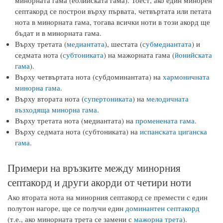
минорната гама (еолийската гама). Тоест, ако един минорен
септакорд се построи върху първата, четвъртата или петата
нота в минорната гама, тогава всички ноти в този акорд ще
бъдат и в минорната гама.
Върху третата (
медиантата
), шестата (
субмедиантата
) и
седмата нота (
субтониката
) на мажорната гама (
йонийската
гама
).
Върху четвъртата нота (субдоминантата) на
хармоничната
минорна гама
.
Върху втората нота (
супертониката
) на
мелодичната
възходяща минорна гама
.
Върху третата нота (медиантата) на
променената гама
.
Върху седмата нота (субтониката) на
испанската циганска
гама
.
Примери на връзките между минорния
септакорд и други акорди от четири ноти
Ако втората нота на минорния септакорд се премести с един
полутон нагоре, ще се получи един
доминантен септакорд
(т.е., ако минорната трета се замени с
мажорна трета
).