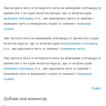
Ако втората нота и четвъртата нота на минорния септакорд се
преместят с по един полутон нагоре, ще се получи един
мажорен септакорд
(т.е., ако минорната трета се замени с
мажорна трета и минорната седма се замени с
мажорна
седма
).
Ако третата нота на минорния септакорд се премести с един
полутон надолу, ще се получи един
полупонижен септакорд
(т.е., ако идеалната пета се замени с
понижена пета
).
Ако третата нота и четвъртата нота на минорния септакорд се
преместят с по един полутон надолу, ще се получи един
понижен септакорд
(т.е., ако идеалната пета се замени с
понижена пета и минорната седма се замени с
понижена
седма
).
English
Добави нов коментар