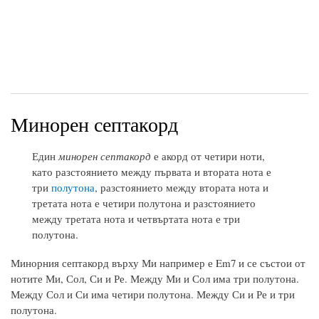
Минорен септакорд
Един
минорен септакорд
е акорд от четири ноти,
като разстоянието между първата и втората нота е
три
полутона
, разстоянието между втората нота и
третата нота е четири полутона и разстоянието
между третата нота и четвъртата нота е три
полутона.
Минорния септакорд върху Ми например е Em7 и се състои от
нотите Ми, Сол, Си и Ре. Между Ми и Сол има три полутона.
Между Сол и Си има четири полутона. Между Си и Ре и три
полутона.