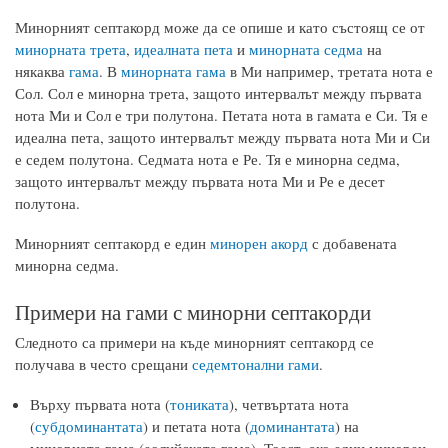
Минорният септакорд може да се опише и като състоящ се от
минорната трета
,
идеалната пета
и
минорната седма
на
някаква
гама
. В
минорната гама
в Ми например, третата нота е
Сол. Сол е минорна трета, защото интервалът между първата
нота Ми и Сол е три полутона. Петата нота в гамата е Си. Тя е
идеална пета, защото интервалът между първата нота Ми и Си
е седем полутона. Седмата нота е Ре. Тя е минорна седма,
защото интервалът между първата нота Ми и Ре е десет
полутона.
Минорният септакорд е един
минорен акорд
с добавената
минорна седма.
Примери на гами с минорни септакорди
Следното са примери на къде минорният септакорд се
получава в често срещани
седемтонални гами
.
Върху първата нота (
тониката
), четвъртата нота
(
субдоминантата
) и петата нота (
доминантата
) на