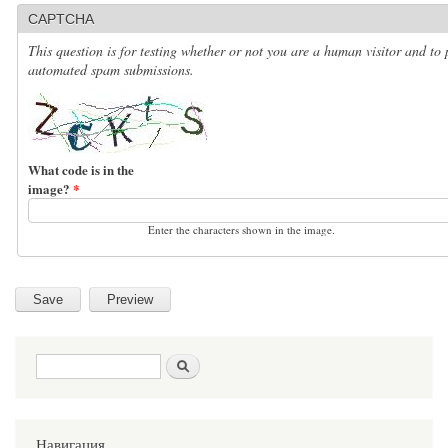
CAPTCHA
This question is for testing whether or not you are a human visitor and to 
automated spam submissions.
What code is in the
image?
*
Enter the characters shown in the image.
Search form
Search
Навигация