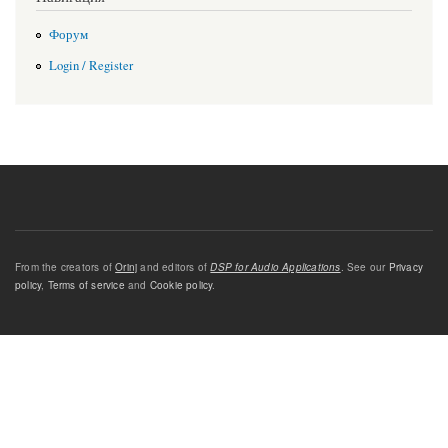
Форум
Login / Register
From the creators of
Orinj
and editors of
DSP for Audio Applications
. See our
Privacy
policy
,
Terms of service
and
Cookie policy
.