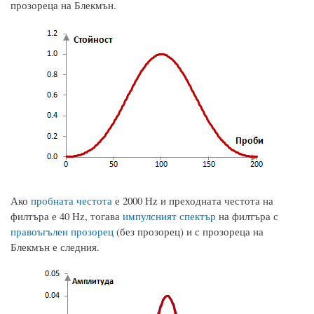
прозореца на Блекмън.
Ако
пробната честота
е 2000 Hz и преходната честота на
филтъра е 40 Hz, тогава
импулсният спектър
на филтъра с
правоъгълен прозорец
(без прозорец) и с прозореца на
Блекмън е следния.