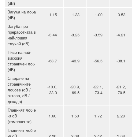
(dB)
Загуба на лоба
-1.15
-1.33
-1.00
-0.53
(dB)
Загуба при
преработката в
-3.44
-3.25
-3.59
-4.21
най-лошия
случай (dB)
Ниво на най-
високия
-68.7
-43.9
-56.5
-38.1
страничен лоб
(dB)
Спадане на
страничните
-10.0,
-20.9,
-22.1,
-21.2,
лобове (dB /
-33.3
-69.5
-73.4
-70.5
октава, dB /
декада)
Главният лоб е
-3 dB
1.60
1.50
1.72
2.28
(компонента)
Главният лоб е
-6 dB
2.26
2.08
2.42
3.08