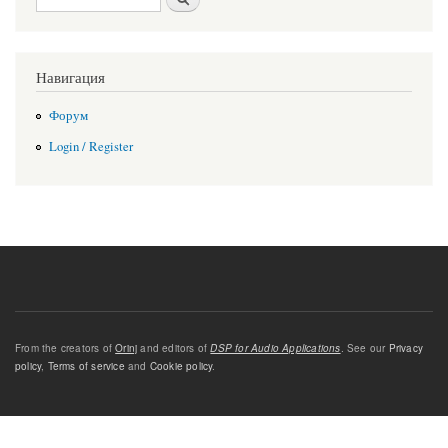
Навигация
Форум
Login / Register
From the creators of
Orinj
and editors of
DSP for Audio Applications
. See our
Privacy
policy
,
Terms of service
and
Cookie policy
.