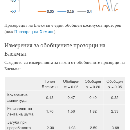
Прозорецът на Блекмън е един обобщен косинусов прозорец
(виж
Прозорец на Хеминг
).
Измерения за обобщените прозорци на
Блекмън
Следното са измеренията за някои от обобщените прозорци на
Блекмън.
Точен
Обобщен
Обобщен
Обобщен
Блекмън
α = 0.05
α = 0.20
α = 0.35
Кохерентна
0.43
0.47
0.40
0.32
амплитуда
Еквивалентна
1.70
1.56
1.82
2.33
лента на шума
Загуба при
преработката
-2.30
-1.93
-2.59
-3.68