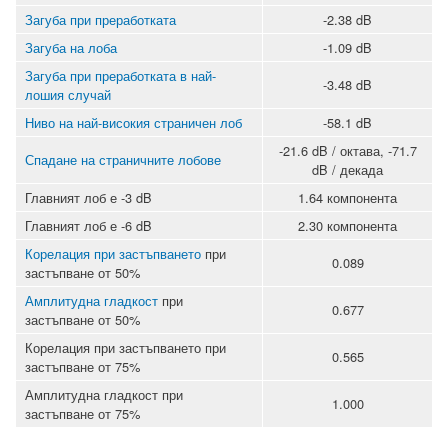
Загуба при преработката
-2.38 dB
Загуба на лоба
-1.09 dB
Загуба при преработката в най-
-3.48 dB
лошия случай
Ниво на най-високия страничен лоб
-58.1 dB
-21.6 dB / октава, -71.7
Спадане на страничните лобове
dB / декада
Главният лоб е -3 dB
1.64 компонента
Главният лоб е -6 dB
2.30 компонента
Корелация при застъпването
при
0.089
застъпване от 50%
Амплитудна гладкост
при
0.677
застъпване от 50%
Корелация при застъпването при
0.565
застъпване от 75%
Амплитудна гладкост при
1.000
застъпване от 75%