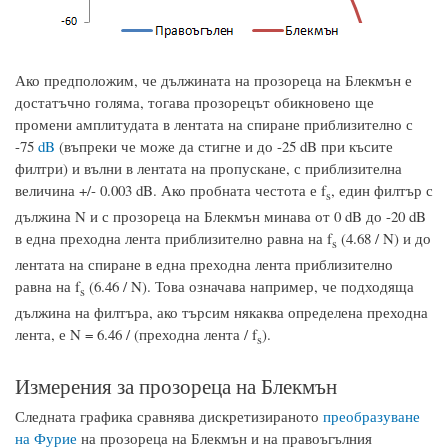
Ако предположим, че дължината на прозореца на Блекмън е
достатъчно голяма, тогава прозорецът обикновено ще
промени амплитудата в лентата на спиране приблизително с
-75
dB
(въпреки че може да стигне и до -25 dB при късите
филтри) и вълни в лентата на пропускане, с приблизителна
величина +/- 0.003 dB. Ако пробната честота е f
, един филтър с
s
дължина N и с прозореца на Блекмън минава от 0 dB до -20 dB
в една преходна лента приблизително равна на f
(4.68 / N) и до
s
лентата на спиране в една преходна лента приблизително
равна на f
(6.46 / N). Това означава например, че подходяща
s
дължина на филтъра, ако търсим някаква определена преходна
лента, е N = 6.46 / (преходна лента / f
).
s
Измерения за прозореца на Блекмън
Следната графика сравнява дискретизираното
преобразуване
на Фурие
на прозореца на Блекмън и на правоъгълния