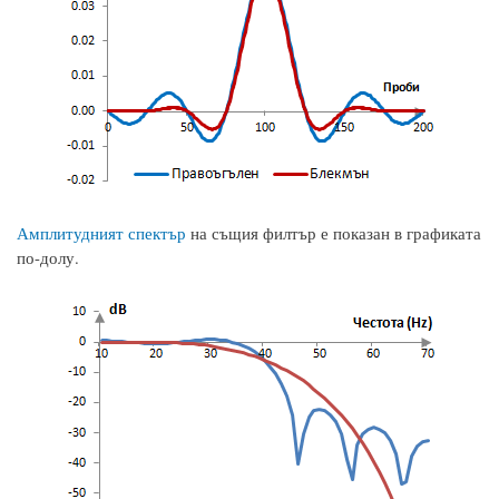
Амплитудният спектър
на същия филтър е показан в графиката
по-долу.