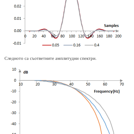
Следното са съответните амплитудни спектри.