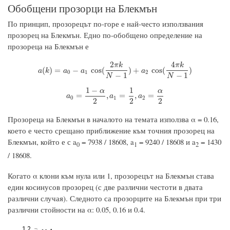
Обобщени прозорци на Блекмън
По принцип, прозорецът по-горе е най-често използвания
прозорец на Блекмън. Едно по-обобщено определение на
прозореца на Блекмън е
2
4
π
k
π
k
a
(
k
)
=
a
0
−
a
1
cos
(
2
π
k
N
−
1
)
+
a
2
cos
(
4
π
k
N
−
1
)
(
)
=
−
cos
(
)
+
cos
(
)
a
k
a
a
a
0
1
2
−
1
−
1
N
N
1
−
1
α
α
a
0
=
1
−
α
2
,
a
1
=
1
2
,
a
2
=
α
2
=
,
=
,
=
a
a
a
0
1
2
2
2
2
Прозореца на Блекмън в началото на темата използва α = 0.16,
което е често срещано приближение към точния прозорец на
Блекмън, който е с a
= 7938 / 18608, a
= 9240 / 18608 и a
= 1430
0
1
2
/ 18608.
Когато α клони към нула или 1, прозорецът на Блекмън става
един косинусов прозорец (с две различни честоти в двата
различни случая). Следното са прозорците на Блекмън при три
различни стойности на α: 0.05, 0.16 и 0.4.