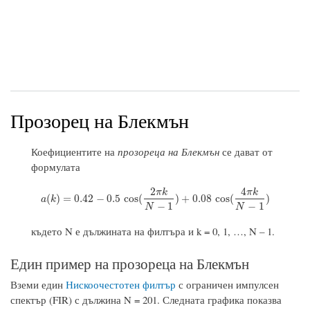
Прозорец на Блекмън
Коефициентите на
прозореца на Блекмън
се дават от
формулата
2
4
π
k
π
k
a
(
k
)
=
0.42
−
0.5
cos
(
2
π
k
N
−
1
)
+
0.08
cos
(
4
π
k
N
−
1
)
(
)
=
0.42
−
0.5
cos
(
)
+
0.08
cos
(
)
a
k
−
1
−
1
N
N
където N е дължината на филтъра и k = 0, 1, …, N – 1.
Един пример на прозореца на Блекмън
Вземи един
Нискоочестотен филтър
с ограничен импулсен
спектър (FIR) с дължина N = 201. Следната графика показва