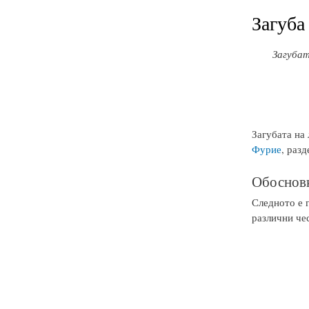
Загуба
Загубат
Загубата на
Фурие
, раз
Обосновк
Следното е 
различни че