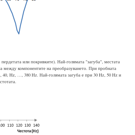
а пердетата или покривките). Най-голямата "загуба", местата
ата между компонентите на преобразуването. При пробната
 40, Hz, …, 380 Hz. Най-голямата загуба е при 30 Hz, 50 Hz и
естотата.