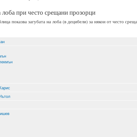
а лоба при често срещани прозорци
лица показва загубата на лоба (в децибели) за някои от често срещ
Хан
мън
лекмън
Харис
Нътол
бишев