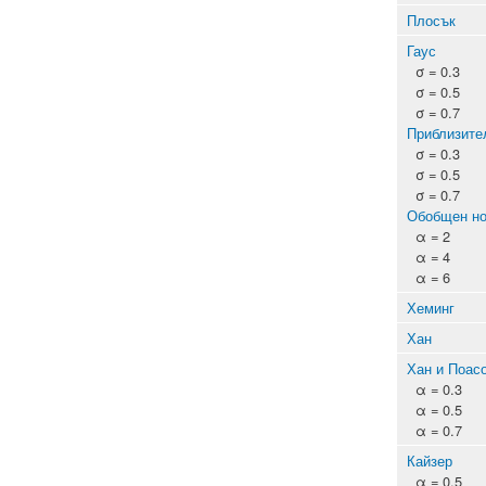
Плосък
Гаус
σ = 0.3
σ = 0.5
σ = 0.7
Приблизител
σ = 0.3
σ = 0.5
σ = 0.7
Обобщен н
α = 2
α = 4
α = 6
Хеминг
Хан
Хан и Поас
α = 0.3
α = 0.5
α = 0.7
Кайзер
α = 0.5