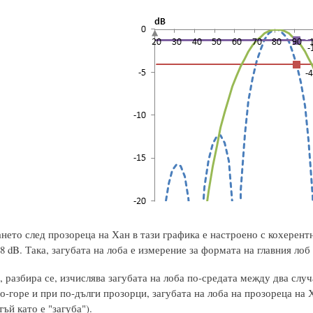
нето след прозореца на Хан в тази графика е настроено с кохерентн
28 dB. Така, загубата на лоба е измерение за формата на главния ло
 разбира се, изчислява загубата на лоба по-средата между два слу
о-горе и при по-дълги прозорци, загубата на лоба на прозореца на 
тъй като е "загуба").