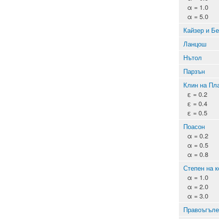
α = 1.0
α = 5.0
Кайзер и Б
Ланцош
Нътол
Парзън
Клин на Пл
ε = 0.2
ε = 0.4
ε = 0.5
Поасон
α = 0.2
α = 0.5
α = 0.8
Степен на к
α = 1.0
α = 2.0
α = 3.0
Правоъгъле