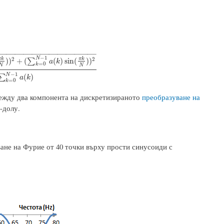
−
−
−
−
−
−
−
−
−
−
−
−
−
−
−
−
−
−
−
−
−
−
−
−
1
N
π
k
π
k
2
2
)
)
+
(
(
)
sin
(
)
)
∑
a
k
=
0
k
N
N
a
(
k
)
cos
(
π
k
N
)
)
2
+
(
∑
k
=
0
N
−
1
a
(
k
)
sin
(
π
k
N
)
)
2
∑
k
=
0
N
−
1
a
(
k
)
−
1
N
(
)
∑
a
k
=
0
k
между два компонента на дискретизираното
преобразуване на
-долу.
ане на Фурие от 40 точки върху прости синусоиди с