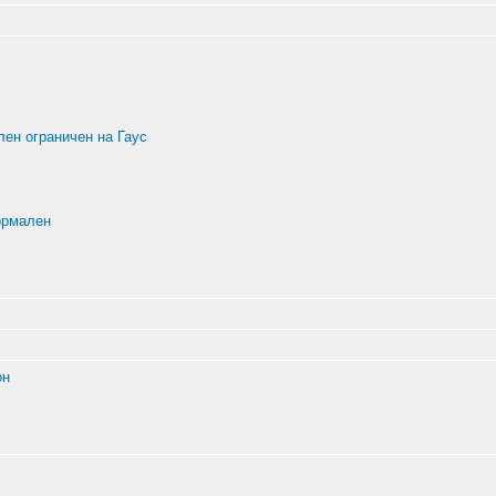
ен ограничен на Гаус
ормален
он