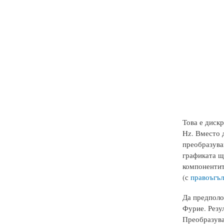
Това е диск
Hz. Вместо д
преобразува
графиката щ
компонентите
(с
правоъгъл
Да предполо
Фурие. Резул
Преобразува