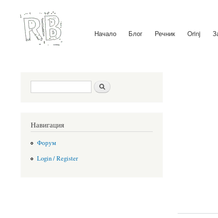
Начало
Блог
Речник
Orinj
З
Main menu
Search form
Search
Навигация
Форум
Login / Register