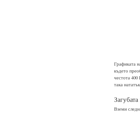
Графиката на
където прео
честота 400 
така нататък
Загубата
Вземи следн