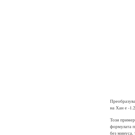
Преобразува
на Хан е -1.
Този пример,
формулата п
без минуса, 