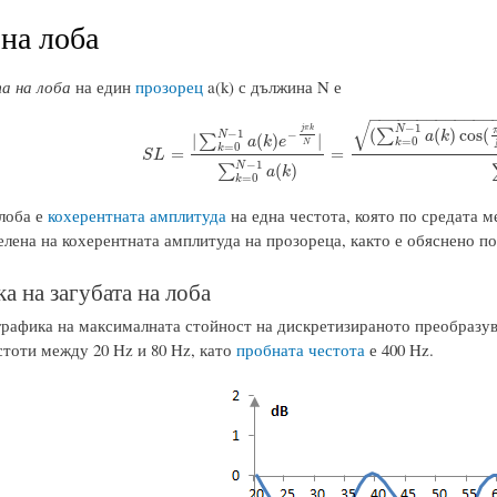
 на лоба
а на лоба
на един
прозорец
a(k) с дължина N е
−
−
−
−
−
−
−
−
−
−
−
−
−
√
−
1
N
j
π
k
(
(
)
cos
(
∑
−
1
−
a
k
N
|
(
)
|
∑
a
k
e
=
0
k
N
=
0
k
S
L
=
|
∑
k
=
0
N
−
1
a
(
k
)
e
−
j
π
k
N
|
∑
k
=
0
N
−
1
a
(
k
)
=
(
∑
k
=
0
N
−
1
=
=
S
L
−
1
N
(
)
∑
a
k
=
0
k
 лоба е
кохерентната амплитуда
на една честота, която по средата 
делена на кохерентната амплитуда на прозореца, както е обяснено по
а на загубата на лоба
графика на максималната стойност на дискретизираното преобразув
стоти между 20 Hz и 80 Hz, като
пробната честота
е 400 Hz.