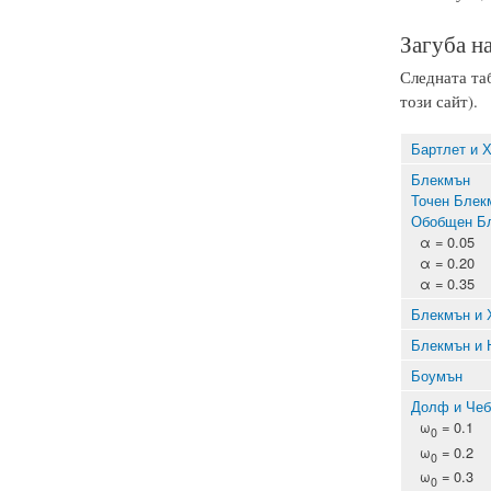
Загуба н
Следната таб
този сайт).
Бартлет и 
Блекмън
Точен Блек
Обобщен Б
α = 0.05
α = 0.20
α = 0.35
Блекмън и 
Блекмън и 
Боумън
Долф и Че
ω
= 0.1
0
ω
= 0.2
0
ω
= 0.3
0