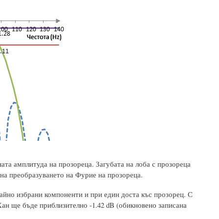
ата амплитуда на прозореца. Загубата на лоба с прозореца
б на преобразуването на Фурие на прозореца.
чайно избрани компоненти и при един доста къс прозорец. С
Хан ще бъде приблизително -1.42 dB (обикновено записана