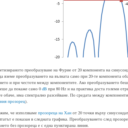
ретизираното преобразуване на Фурие от 20 компонента на синусоида
а вземе преобразуването на вълната само при 20-те компонента обач
нето и при честоти между компонентите. Ако преобразуването беше
еше да покаже само 0
dB
при 80 Hz и на практика доста големи от
 обаче, има спектрално разсейване. По средата между компонентите
ния прозорец
).
жим, че използваме
прозореца на Хан
от 20 точки върху синусоида
татът е показан в следната графика. Преобразуването след прозоре
нето без прозореца е с една пунктирана линия.