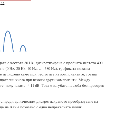
та с честота 80 Hz, дискретизирана с пробната честота 400
е (0 Hz, 20 Hz, 40 Hz, …, 380 Hz), графиката показва
 изчислено само при честотите на компонентите, тогава
рицателни числа при всички други компоненти. Между
, получаваме -4.11 dB. Това е загубата на лоба без прозорец
та преди да изчислим дискретизираното преобразуване на
ца на Хан е показано с една непрекъсната линия.