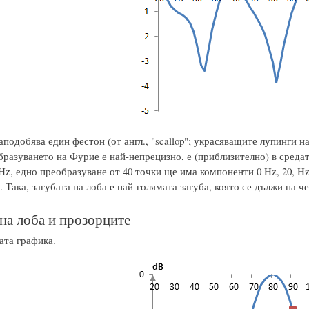
подобява един фестон (от англ., "scallop"; украсяващите лупинги н
бразуването на Фурие е най-непрецизно, е (приблизително) в сред
Hz, едно преобразуване от 40 точки ще има компоненти 0 Hz, 20, Hz,
. Така, загубата на лоба е най-голямата загуба, която се дължи на ч
 на лоба и прозорците
ата графика.