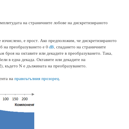
 амплитудата на страничните лобове на дискретизираното
е изчислено, е прост. Ако предположим, че дискретизираното
об на преобразуването е 0
dB
, спадането на страничните
ъм броя на октавите или декадите в преобразуването. Така,
ели в една декада. Октавите или декадите на
2), където N е дължината на преобразуването.
ента на
правоъгълния прозорец
.