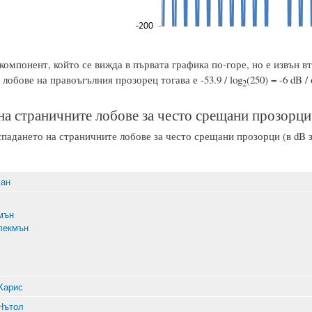
омпонент, който се вижда в първата графика по-горе, но е извън вт
лобове на правоъгълния прозорец тогава е -53.9 / log
(250) = -6 dB /
2
на страничните лобове за често срещани прозорци
падането на страничните лобове за често срещани прозорци (в dB за
Хан
мън
лекмън
Харис
Нътол