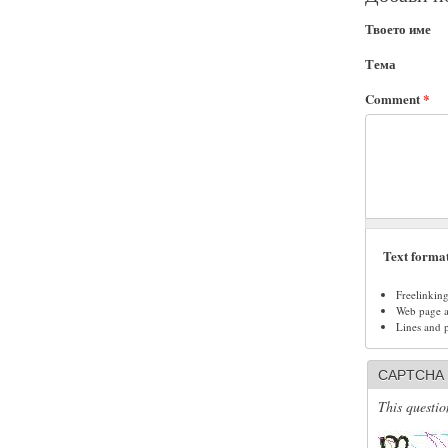
Твоето име
Тема
Comment
*
Text forma
Freelinkin
Web page ad
Lines and 
CAPTCHA
This questio