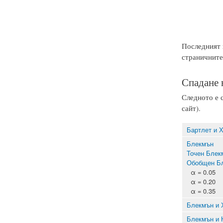
Последният к
страничните 
Спадане 
Следното е с
сайт).
Бартлет и 
Блекмън
Точен Блек
Обобщен Б
α = 0.05
α = 0.20
α = 0.35
Блекмън и 
Блекмън и 