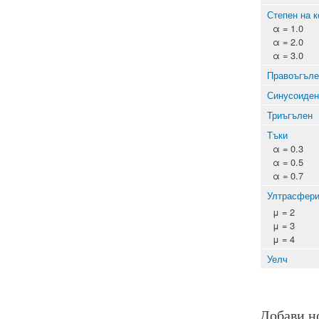
Степен на к
α = 1.0
α = 2.0
α = 3.0
Правоъгъле
Синусоиден
Триъгълен
Тъки
α = 0.3
α = 0.5
α = 0.7
Ултрасфери
μ = 2
μ = 3
μ = 4
Уелч
Добави н