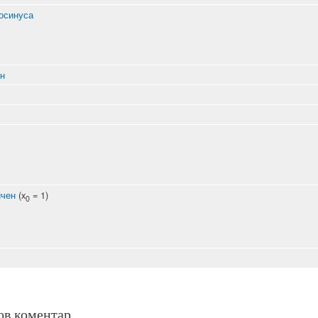
осинуса
н
чен
(x
= 1)
0
ов коментар