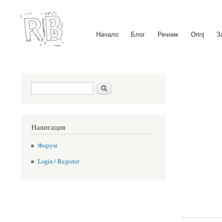
Начало
Блог
Речник
Orinj
З
Main menu
Search form
Search
Навигация
Форум
Login / Register