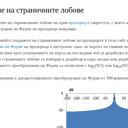
е на страничните лобове
то на страничните лобове
на един
прозорец
е скоростта, с която
зуване на Фурие на прозореца намалява.
 който спадането на страничните лобове на прозорците в този сайт 
не на Фурие
на прозореца е настроено така, че върхът на главния л
ислено като отношението на върха на последния лоб (в децибели) к
 страничните лобове се измерва в децибели в една октава или дециб
аното преобразуване на Фурие са изчислени с log
(N/2) или log
(N/
2
10
пример е дискретизираното преобразуване на Фурие от 500 компон