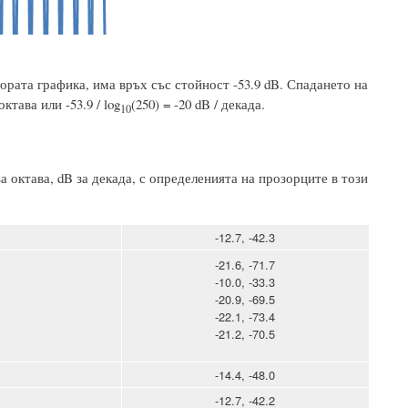
ората графика, има връх със стойност -53.9 dB. Спадането на
 октава или -53.9 / log
(250) = -20 dB / декада.
10
 октава, dB за декада, с определенията на прозорците в този
-12.7, -42.3
-21.6, -71.7
-10.0, -33.3
-20.9, -69.5
-22.1, -73.4
-21.2, -70.5
-14.4, -48.0
-12.7, -42.2