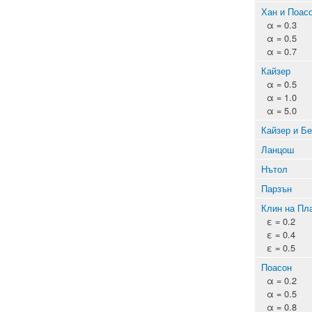
Хан и Поас
α = 0.3
α = 0.5
α = 0.7
Кайзер
α = 0.5
α = 1.0
α = 5.0
Кайзер и Б
Ланцош
Нътол
Парзън
Клин на Пл
ε = 0.2
ε = 0.4
ε = 0.5
Поасон
α = 0.2
α = 0.5
α = 0.8