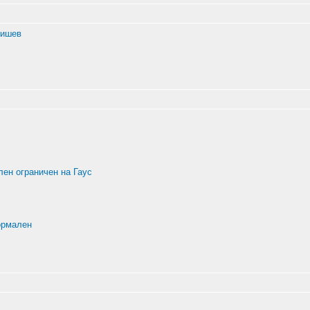
бишев
ен ограничен на Гаус
ормален