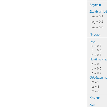
Боумън
Долф и Че
ω
= 0.1
0
ω
= 0.2
0
ω
= 0.3
0
Плосък
Гаус
σ = 0.3
σ = 0.5
σ = 0.7
Приблизител
σ = 0.3
σ = 0.5
σ = 0.7
Обобщен н
α = 2
α = 4
α = 6
Хеминг
Хан