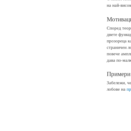
на най-висок
Мотиваци
Според теор
двете функц
прозореца к
страничен ло
повече ампл
дава по-мал
Примери 
Забележи, че
лобове на
пр