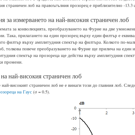
ия страничен лоб на правоъгълния прозорец е приблизително -13.3 
я за измерването на най-високия страничен лоб
емата за конволюцията, преобразуването на Фурие на две умножен
ии. Така, прилагането на един прозорец върху един филтър е еквив
ато филтър върху амплитудния спектър на филтъра. Колкото по-малк
б, толкова повече преобразуването на Фурие ще прилича на един им
итудния спектър на прозореца ще действа върху амплитудния спект
ки промени.
на най-високия страничен лоб
 най-високият страничен лоб не е винаги този до главния лоб. След
озореца на Гаус
(σ = 0.5).