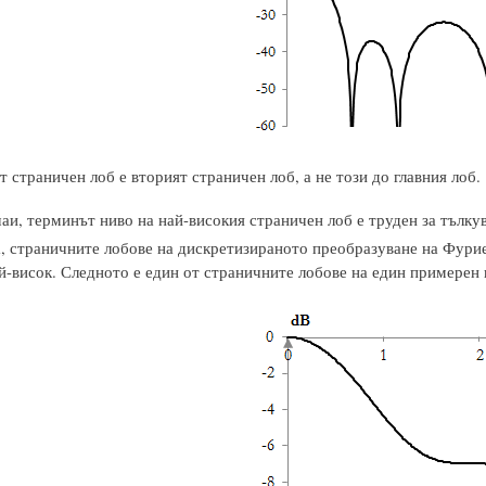
 страничен лоб е вторият страничен лоб, а не този до главния лоб.
аи, терминът ниво на най-високия страничен лоб е труден за тълку
а, страничните лобове на дискретизираното преобразуване на Фурие
ай-висок. Следното е един от страничните лобове на един примерен