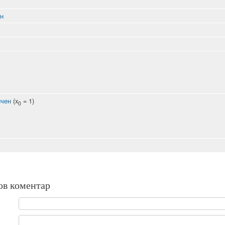
н
чен
(x
= 1)
0
ов коментар