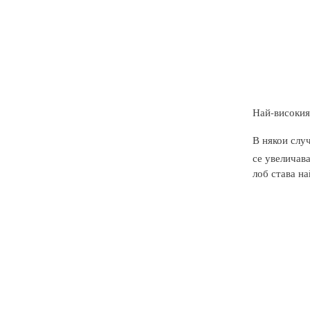
Най-високият
В някои случ
се увеличав
лоб става н