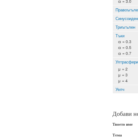
α = 3.0
Правоъгъле
Синусоиден
Триъгълен
Тъки
α = 0.3
α = 0.5
α = 0.7
Ултрасфери
μ = 2
μ = 3
μ = 4
Уелч
Добави н
Твоето име
Тема