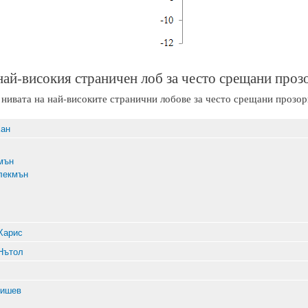
най-високия страничен лоб за често срещани проз
нивата на най-високите странични лобове за често срещани прозорц
Хан
мън
лекмън
Харис
Нътол
бишев