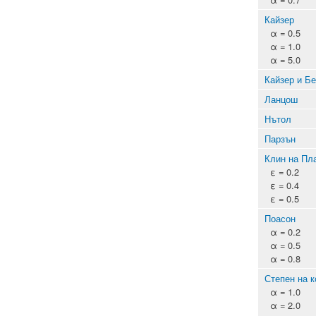
Кайзер
α = 0.5
α = 1.0
α = 5.0
Кайзер и Б
Ланцош
Нътол
Парзън
Клин на Пл
ε = 0.2
ε = 0.4
ε = 0.5
Поасон
α = 0.2
α = 0.5
α = 0.8
Степен на к
α = 1.0
α = 2.0