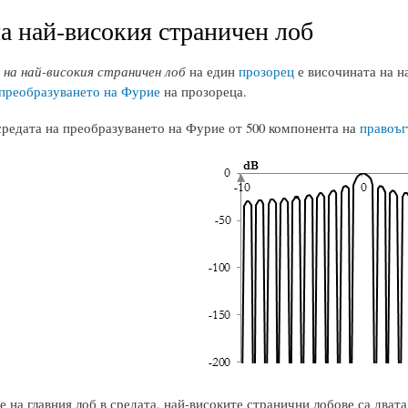
а най-високия страничен лоб
на най-високия страничен лоб
на един
прозорец
е височината на на
преобразуването на Фурие
на прозореца.
средата на преобразуването на Фурие от 500 компонента на
правоъг
 на главния лоб в средата, най-високите странични лобове са двата