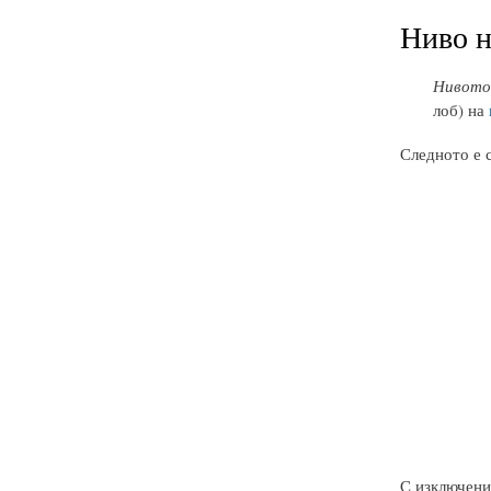
Ниво н
Нивото 
лоб) на
Следното е 
С изключение