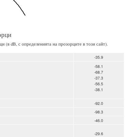
орци
и (в dB, с определенията на прозорците в този сайт).
-35.9
-58.1
-68.7
-37.3
-56.5
-38.1
-92.0
-98.3
-46.0
-29.6