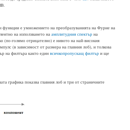
dB.
и функции е умножението на преобразуванията на Фурие на
алентно на използването на
амплитудния спектър
на
о (по-голямо отрицателно) е нивото на най-високия
пулс (в зависимост от размера на главния лоб), и толкова
ър на филтъра както един
всичкопропускащ филтър
и ще
ната графика показва главния лоб и три от страничните