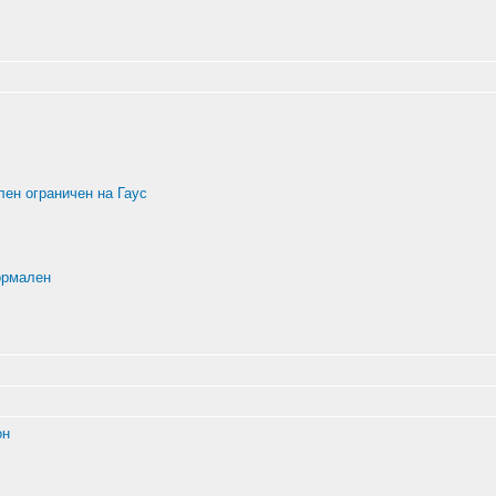
ен ограничен на Гаус
ормален
он