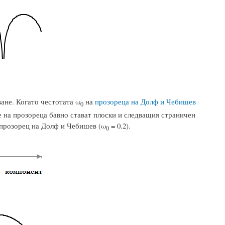
ване. Когато честотата ω
на
прозореца на Долф и Чебишев
0
 на прозореца бавно стават плоски и следващия страничен
 прозорец на Долф и Чебишев (ω
= 0.2).
0