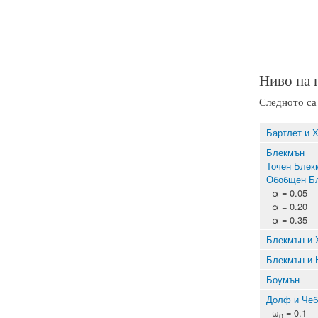
Ниво на 
Следното са 
Бартлет и 
Блекмън
Точен Блек
Обобщен Б
α = 0.05
α = 0.20
α = 0.35
Блекмън и 
Блекмън и 
Боумън
Долф и Че
ω
= 0.1
0