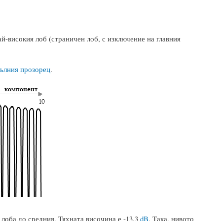
й-високия лоб (страничен лоб, с изключение на главния
ълния прозорец
.
 лоба до средния. Тяхната височина е -13.3
dB
. Така, нивото