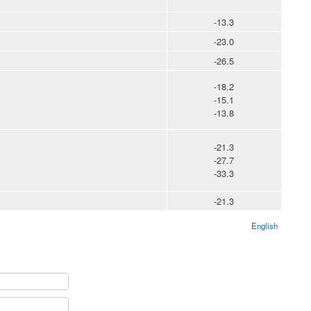
-13.3
-23.0
-26.5
-18.2
-15.1
-13.8
-21.3
-27.7
-33.3
-21.3
English