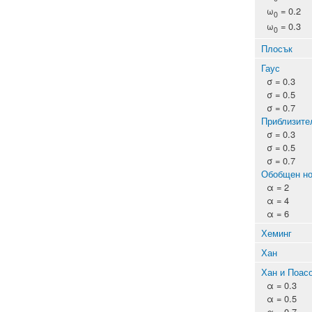
ω
= 0.2
0
ω
= 0.3
0
Плосък
Гаус
σ = 0.3
σ = 0.5
σ = 0.7
Приблизител
σ = 0.3
σ = 0.5
σ = 0.7
Обобщен н
α = 2
α = 4
α = 6
Хеминг
Хан
Хан и Поас
α = 0.3
α = 0.5
α = 0.7