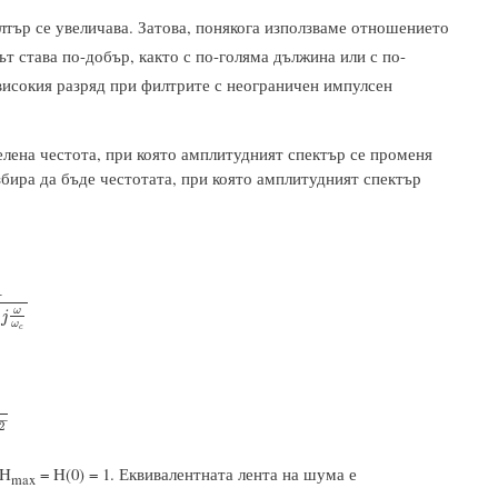
лтър се увеличава. Затова, понякога използваме отношението
ът става по-добър, както с по-голяма дължина или с по-
високия разряд при филтрите с неограничен импулсен
лена честота, при която амплитудният спектър се променя
бира да бъде честотата, при която амплитудният спектър
1
ω
c
ω
j
ω
c
−
2
 H
= H(0) = 1. Еквивалентната лента на шума е
max