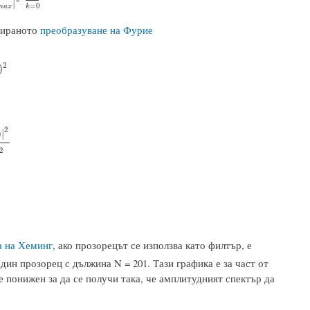
|
=
0
m
a
x
k
изираното
преобразуване на Фурие
2
(
k
)
)
2
)
2
)
|
(
∑
k
=
0
N
−
1
w
(
k
)
)
2
2
а на Хеминг
, ако прозорецът се използва като филтър, е
дин прозорец с дължина N = 201. Тази графика е за част от
 е понижен за да се получи така, че амплитудният спектър да