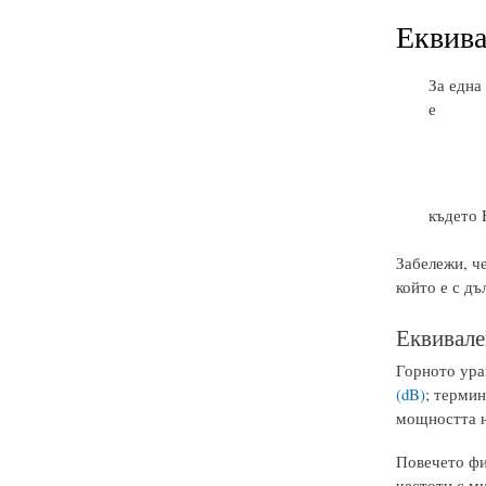
Еквива
За една
е
където 
Забележи, че
който е с дъ
Еквивале
Горното ура
(dB)
; термин
мощността н
Повечето фи
честоти с м