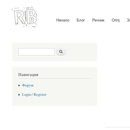
Начало
Блог
Речник
Orinj
З
Main menu
Search form
Search
Навигация
Форум
Login / Register