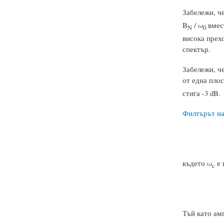
Забележи, ч
B
/ ω
вмес
N
0
висока прех
спектър.
Забележи, ч
от една плос
стига -3 dB.
Филтърът на
където ω
е 
c
Тъй като ам