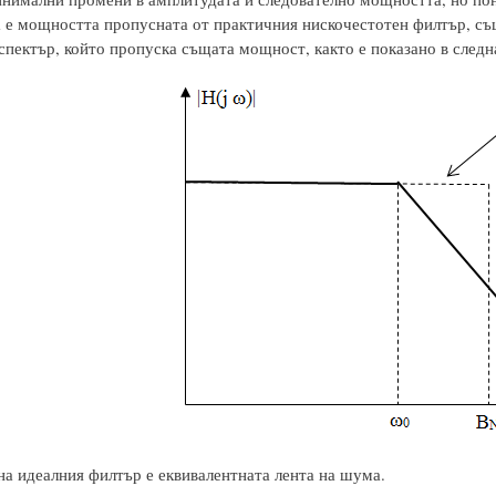
а е мощността пропусната от практичния нискочестотен филтър, съ
спектър, който пропуска същата мощност, както е показано в следн
а идеалния филтър е еквивалентната лента на шума.