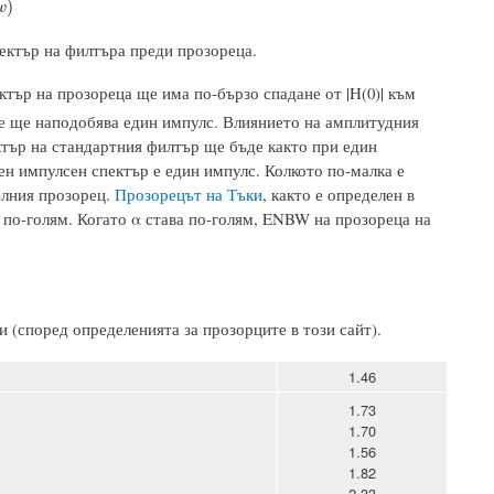
)
w
ектър на филтъра преди прозореца.
ктър на прозореца ще има по-бързо спадане от |H(0)| към
че ще наподобява един импулс. Влиянието на амплитудния
ктър на стандартния филтър ще бъде както при един
н импулсен спектър е един импулс. Колкото по-малка е
ълния прозорец.
Прозорецът на Тъки
, както е определен в
 по-голям. Когато α става по-голям, ENBW на прозореца на
 (според определенията за прозорците в този сайт).
1.46
1.73
1.70
1.56
1.82
2.33