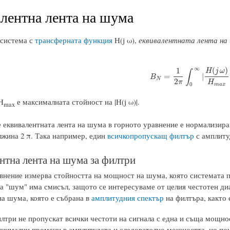
лентна лента на шума
 система с
трансферната функция
H(j ω),
еквивалентната лента на
∞
(
)
1
H
j
ω
∫
B
N
=
1
2
π
∫
0
∞
|
H
(
j
ω
)
H
m
a
x
=
|
B
N
2
π
H
0
m
a
x
H
е максималната стойност на |H(j ω)|.
max
 еквивалентната лента на шума в горното уравнение е нормализиран
лжина 2 π. Така например, един
всичкопропускащ филтър
с амплиту
нтна лента на шума за филтри
внение измерва стойността на мощност на шума, която системата п
а "шум" има смисъл, защото се интересуваме от целия честотен диа
а шума, която е събрана в
амплитудния спектър
на филтъра, както 
лтри не пропускат всички честоти на сигнала с една и съща мощно
инимални промени в амплитудата и следователно мощността, но пон