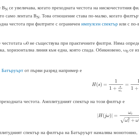
е B
се увеличава, когато преходната честота на нискочестотния фи
N
то само лентата B
. Това отношение става по-малко, когато филтър
N
одна честота при филтрите с ограничен
импулсен спектър
или с по-
е честотата ω0 не съществува при практичните филтри. Няма опреде
ка, хоризонтална линия към една, която спада. Обикновено, ω
се из
0
 Батъруърт
от първи разряд например е
1
H
(
s
)
=
1
1
+
s
ω
c
=
1
1
+
j
ω
(
)
=
=
H
s
s
1
+
1
+
ω
c
преходната честота. Амплитудният спектър на този филтър е
ω
c
|
H
(
j
ω
)
|
=
ω
c
ω
c
2
+
ω
2
|
(
)
|
=
H
j
ω
−
−
−
−
−
2
√
+
ω
ω
c
плитудният спектър на филтъра на Батъруърт намалява монотонно,