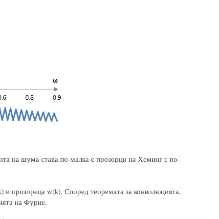
ента на шума става по-малка с прозорци на Хеминг с по-
k) и прозореца w(k). Според теоремата за конволюцията,
ията на Фурие.