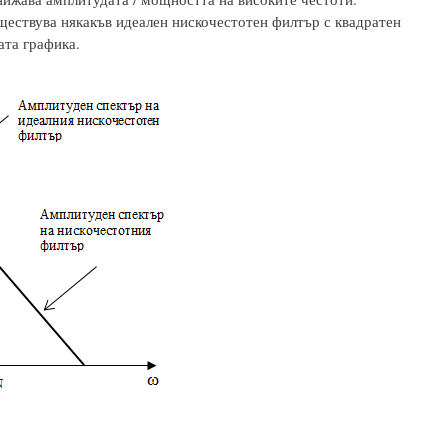
ществува някакъв идеален нискочестотен филтър с квадратен
ата графика.