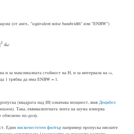
 шума
(от англ., "equivalent noise bandwidth" или "ENBW")
2
|
2
d
ω
|
d
ω
а и за максималната стойност на H, и за интервала на ω,
да 1 трябва да има ENBW = 1.
ропуска (квадрата над |H| означава мощност, виж
Децибел
пазон). Така, еквивалентната лента на шума измерва
е обяснено по-долу.
ст. Един
нискочестотен филтър
например пропуска ниските
ижава амплитудата / мощността на високите честоти.