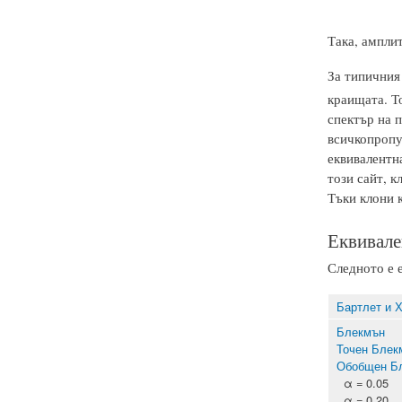
Така, ампли
За типичния 
краищата. Т
спектър на 
всичкопропу
еквивалентн
този сайт, 
Тъки клони к
Еквивале
Следното е 
Бартлет и 
Блекмън
Точен Блек
Обобщен Б
α = 0.05
α = 0.20