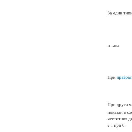
За един тип
и така
При
правоъг
При други ч
показан в сл
честотния ди
е 1 при 0.