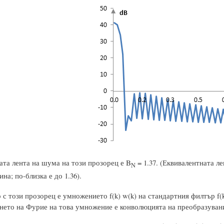
ата лента на шума на този прозорец е B
= 1.37. (Еквивалентната л
N
на; по-близка е до 1.36).
с този прозорец е умножението f(k) w(k) на стандартния филтър f(
нето на Фурие на това умножение е конволюцията на преобразуван