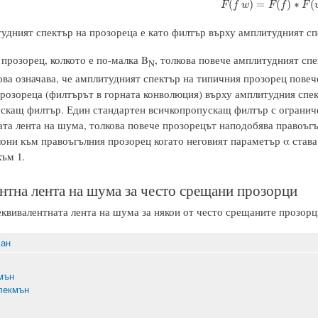
F
(
f
w
)
=
F
(
f
)
∗
F
(
w
)
(
)
=
(
)
∗
(
F
f
w
F
f
F
тудният спектър на прозореца е като филтър върху амплитудният сп
прозорец, колкото е по-малка B
, толкова повече амплитудният спе
N
ова означава, че амплитудният спектър на типичния прозорец пове
прозореца (филтърът в горната конволюция) върху амплитудния спе
скащ филтър. Един стандартен всичкопропускащ филтър с ограниче
ата лента на шума, толкова повече прозорецът наподобява правоъг
клони към правоъгълния прозорец когато неговият параметър α става
ъм 1.
нтна лента на шума за често срещани прозорци
еквивалентната лента на шума за някои от често срещаните прозорци
Хан
мън
лекмън