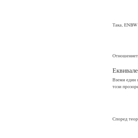
Така, ENBW 
Отношението
Еквивале
Вземи един
този прозоре
Според теор