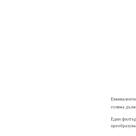
Еквивалентн
голяма дължи
Един филтър 
преобразува