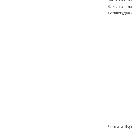
Каквато и д
амплитуден 
Лентата B
н
N