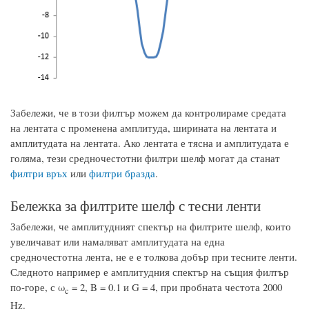
Забележи, че в този филтър можем да контролираме средата
на лентата с променена амплитуда, ширината на лентата и
амплитудата на лентата. Ако лентата е тясна и амплитудата е
голяма, тези средночестотни филтри шелф могат да станат
филтри връх
или
филтри бразда
.
Бележка за филтрите шелф с тесни ленти
Забележи, че амплитудният спектър на филтрите шелф, които
увеличават или намаляват амплитудата на една
средночестотна лента, не е е толкова добър при тесните ленти.
Следното например е амплитудния спектър на същия филтър
по-горе, с ω
= 2, B = 0.1 и G = 4, при пробната честота 2000
c
Hz.