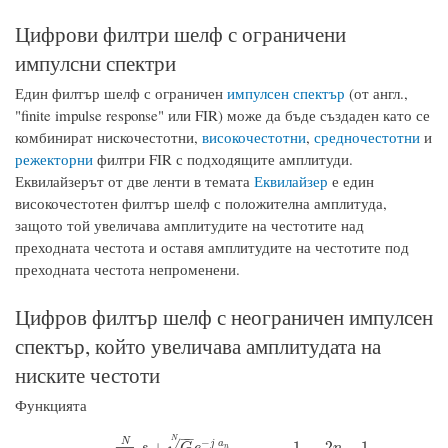
Цифрови филтри шелф с ограничени
импулсни спектри
Един филтър шелф с ограничен
импулсен спектър
(от англ.,
"finite impulse response" или FIR) може да бъде създаден като се
комбинират нискочестотни,
високочестотни
,
средночестотни
и
режекторни
филтри FIR с подходящите амплитуди.
Еквилайзерът от две ленти в темата
Еквилайзер
е един
високочестотен филтър шелф с положителна амплитуда,
защото той увеличава амплитудите на честотите над
преходната честота и оставя амплитудите на честотите под
преходната честота непроменени.
Цифров филтър шелф с неограничен импулсен
спектър, който увеличава амплитудата на
ниските честоти
Функцията
−
−
N
−
N
√
+
1
2
−
1
j
a
s
G
e
n
n