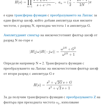
∏
H
(
s
)
=
∏
n
=
1
N
s
+
G
N
e
−
j
a
n
s
+
e
−
j
a
n
,
a
n
=
(
1
2
−
2
n
−
1
2
N
)
π
(
)
=
,
=
(
−
)
H
s
a
π
n
2
2
−
+
j
a
N
s
e
n
=
1
n
е една
трансферна функция
с
преобразуването на Лаплас
за
един филтър шелф, който добавя амплитуда към ниските
честоти, с разряд N, преходна честота 1 и амплитуда G.
Амплитудният спектър
на нискочестотният филтър шелф от
разряд N по-горе е
2
2
+
N
ω
G
|
H
(
j
ω
)
H
(
−
j
ω
)
|
=
ω
2
N
+
G
2
ω
2
N
+
1
|
(
)
(
−
)
|
=
H
j
ω
H
j
ω
2
+
1
N
ω
Определи например N = 2. Трансферната функция с
преобразуването на Лаплас на нискочестотния филтър шелф
от втори разряд с амплитуда G е
−
−
−
2
√
+
2
+
s
G
s
G
H
(
s
)
=
s
2
+
2
G
s
+
G
s
2
+
2
s
+
1
(
)
=
H
s
–
2
√
+
2
+
1
s
s
За да получим трансферната функция с
преобразуването Z
на
филтъра при преходната честота ω
, използваме
c