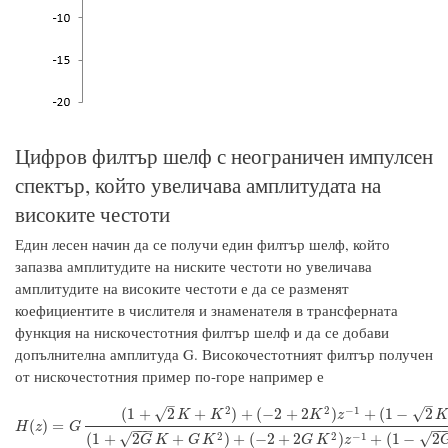
Цифров филтър шелф с неограничен импулсен
спектър, който увеличава амплитудата на
високите честоти
Един лесен начин да се получи един филтър шелф, който
запазва амплитудите на ниските честоти но увеличава
амплитудите на високите честоти е да се разменят
коефициентите в числителя и знаменателя в трансферната
функция на нискочестотния филтър шелф и да се добави
допълнителна амплитуда G. Високочестотният филтър получен
от нискочестотния пример по-горе например е
–
–
2
2
−
1
√
√
(
1
+
2
+
)
+
(
−
2
+
2
)
+
(
1
−
2
K
K
K
z
H
(
z
)
=
G
(
1
+
2
K
+
K
2
)
+
(
−
2
+
2
K
2
)
z
−
1
+
(
1
−
2
K
+
K
2
)
z
−
2
(
1
+
2
G
K
+
G
K
2
)
+
(
−
2
+
(
)
=
H
z
G
−
−
−
−
−
√
√
2
2
−
1
(
1
+
2
+
)
+
(
−
2
+
2
)
+
(
1
−
2
G
K
G
K
G
K
z