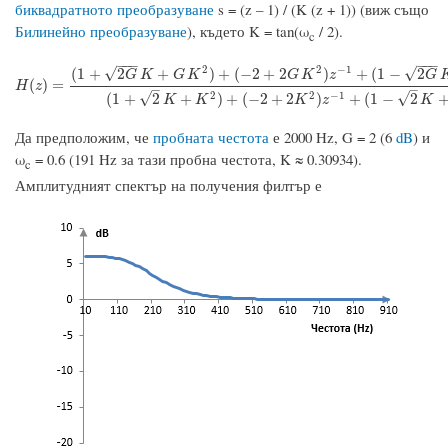
биквадратното преобразуване
s = (z – 1) / (K (z + 1)) (виж също
Билинейно преобразуване
), където K = tan(ω
/ 2).
c
−
−
−
−
−
−
2
2
−
1
√
√
(
1
+
2
+
)
+
(
−
2
+
2
)
+
(
1
−
2
G
K
G
K
G
K
z
G
H
(
z
)
=
(
1
+
2
G
K
+
G
K
2
)
+
(
−
2
+
2
G
K
2
)
z
−
1
+
(
1
−
2
G
K
+
G
K
2
)
z
−
2
(
1
+
2
K
+
K
2
)
+
(
(
)
=
H
z
–
–
√
2
2
−
1
√
(
1
+
2
+
)
+
(
−
2
+
2
)
+
(
1
−
2
K
K
K
z
K
Да предположим, че
пробната честота
е 2000 Hz, G = 2 (6
dB
) и
ω
= 0.6 (191 Hz за тази пробна честота, K ≈ 0.30934).
c
Амплитудният спектър на получения филтър е