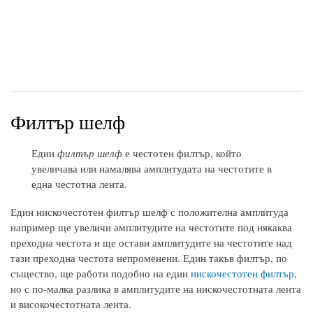
Филтър шелф
Един
филтър шелф
е честотен филтър, който
увеличава или намалява амплитудата на честотите в
една честотна лента.
Един нискочестотен филтър шелф с положителна амплитуда
например ще увеличи амплитудите на честотите под някаква
преходна честота и ще остави амплитудите на честотите над
тази преходна честота непроменени. Един такъв филтър, по
същество, ще работи подобно на един
нискочестотен филтър
,
но с по-малка разлика в амплитудите на нискочестотната лента
и високочестотната лента.