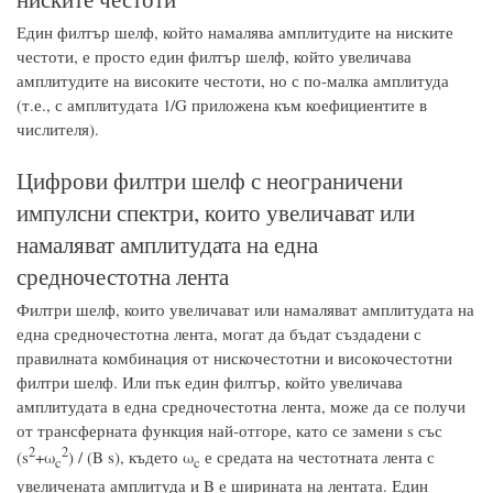
Един филтър шелф, който намалява амплитудите на ниските
честоти, е просто един филтър шелф, който увеличава
амплитудите на високите честоти, но с по-малка амплитуда
(т.е., с амплитудата 1/G приложена към коефициентите в
числителя).
Цифрови филтри шелф с неограничени
импулсни спектри, които увеличават или
намаляват амплитудата на една
средночестотна лента
Филтри шелф, които увеличават или намаляват амплитудата на
една средночестотна лента, могат да бъдат създадени с
правилната комбинация от нискочестотни и високочестотни
филтри шелф. Или пък един филтър, който увеличава
амплитудата в една средночестотна лента, може да се получи
от трансферната функция най-отгоре, като се замени s със
2
2
(s
+ω
) / (B s), където ω
е средата на честотната лента с
c
c
увеличената амплитуда и B е ширината на лентата. Един