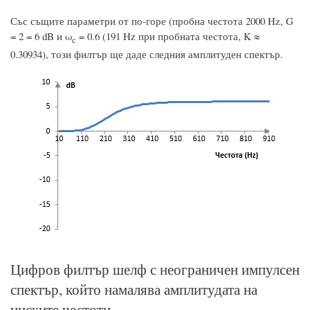
Със същите параметри от по-горе (пробна честота 2000 Hz, G
= 2 = 6 dB и ω
= 0.6 (191 Hz при пробната честота, K ≈
c
0.30934), този филтър ще даде следния амплитуден спектър.
Цифров филтър шелф с неограничен импулсен
спектър, който намалява амплитудата на
ниските честоти