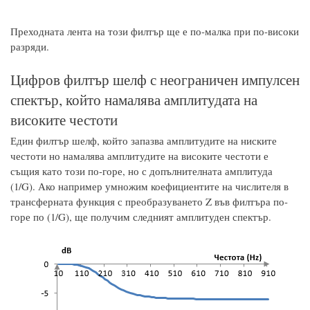
Преходната лента на този филтър ще е по-малка при по-високи
разряди.
Цифров филтър шелф с неограничен импулсен
спектър, който намалява амплитудата на
високите честоти
Един филтър шелф, който запазва амплитудите на ниските
честоти но намалява амплитудите на високите честоти е
същия като този по-горе, но с допълнителната амплитуда
(1/G). Ако например умножим коефициентите на числителя в
трансферната функция с преобразуването Z във филтъра по-
горе по (1/G), ще получим следният амплитуден спектър.