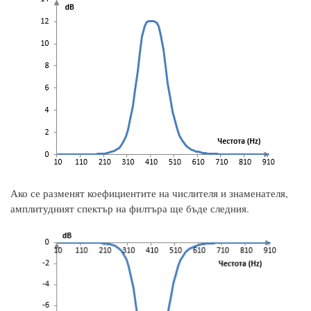
Ако се разменят коефициентите на числителя и знаменателя,
амплитудният спектър на филтъра ще бъде следния.