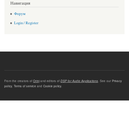
Навигация
Форум
Login / Register
From the creators of
Orinj
and editors of
DSP for Audio Applications
. See our
Privacy
policy
,
Terms of service
and
Cookie policy
.