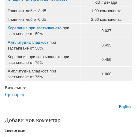
dB / декада
Главният лоб е -3 dB
1.90 компонента
Главният лоб е -6 dB
2.66 компонента
Корелация при застъпването
при
0.037
застъпване от 50%
Амплитудна гладкост
при
0.435
застъпване от 50%
Корелация при застъпването при
0.459
застъпване от 75%
Амплитудна гладкост при
1.000
застъпване от 75%
Виж също:
Прозорец
English
Добави нов коментар
Твоето име