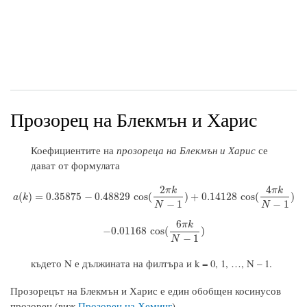
Прозорец на Блекмън и Харис
Коефициентите на
прозореца на Блекмън и Харис
се
дават от формулата
2
4
π
k
π
k
a
(
k
)
=
0.35875
−
0.48829
cos
(
2
π
k
N
−
1
)
+
0.14128
cos
(
4
π
k
N
−
1
)
(
)
=
0.35875
−
0.48829
cos
(
)
+
0.14128
cos
(
)
a
k
−
1
−
1
N
N
6
π
k
−
0.01168
cos
(
6
π
k
N
−
1
)
−
0.01168
cos
(
)
−
1
N
където N е дължината на филтъра и k = 0, 1, …, N – 1.
Прозорецът на Блекмън и Харис е един обобщен косинусов
прозорец (виж
Прозорец на Хеминг
).