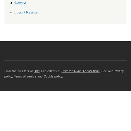
Форум
Login / Register
From the creators of
Orinj
and editors of
DSP for Audio Applications
. See our
Privacy
policy
,
Terms of service
and
Cookie policy
.