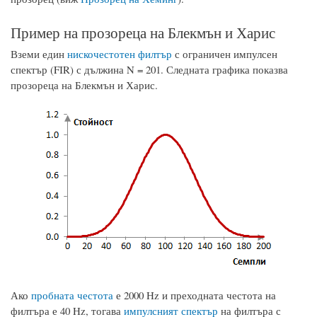
Пример на прозореца на Блекмън и Харис
Вземи един
нискочестотен филтър
с ограничен импулсен
спектър (FIR) с дължина N = 201. Следната графика показва
прозореца на Блекмън и Харис.
Ако
пробната честота
е 2000 Hz и преходната честота на
филтъра е 40 Hz, тогава
импулсният спектър
на филтъра с