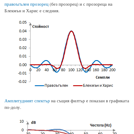
правоъгълен прозорец
(без прозорец) и с прозореца на
Блекмън и Харис е следния.
Амплитудният спектър
на същия филтър е показан в графиката
по-долу.