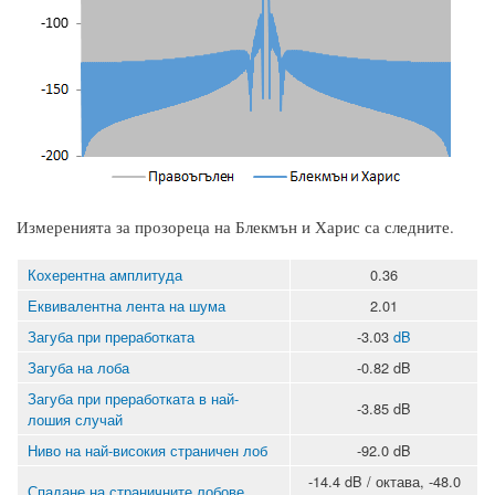
Измеренията за прозореца на Блекмън и Харис са следните.
Кохерентна амплитуда
0.36
Еквивалентна лента на шума
2.01
Загуба при преработката
-3.03
dB
Загуба на лоба
-0.82 dB
Загуба при преработката в най-
-3.85 dB
лошия случай
Ниво на най-високия страничен лоб
-92.0 dB
-14.4 dB / октава, -48.0
Спадане на страничните лобове