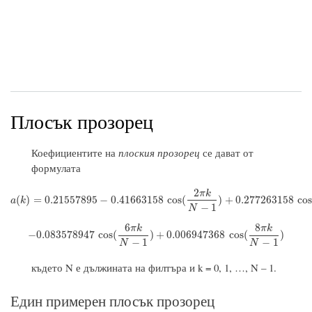
Плосък прозорец
Коефициентите на
плоския прозорец
се дават от
формулата
2
π
k
a
(
k
)
=
0.21557895
−
0.41663158
cos
(
2
π
k
N
−
1
)
+
0.277263158
cos
(
4
π
k
N
(
)
=
0.21557895
−
0.41663158
cos
(
)
+
0.277263158
co
a
k
−
1
N
6
8
π
k
π
k
−
0.083578947
cos
(
6
π
k
N
−
1
)
+
0.006947368
cos
(
8
π
k
N
−
1
)
−
0.083578947
cos
(
)
+
0.006947368
cos
(
)
−
1
−
1
N
N
където N е дължината на филтъра и k = 0, 1, …, N – 1.
Един примерен плосък прозорец