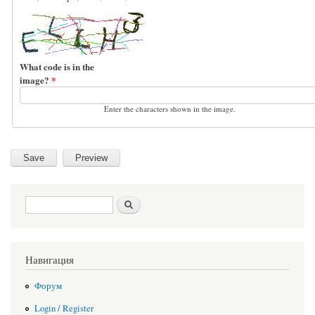
What code is in the
image?
*
Enter the characters shown in the image.
Search form
Search
Навигация
Форум
Login / Register