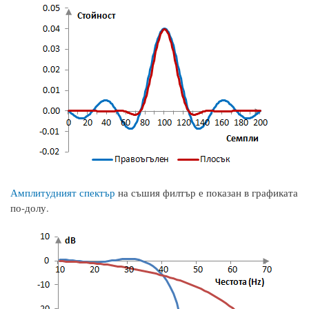
Амплитудният спектър
на съшия филтър е показан в графиката
по-долу.