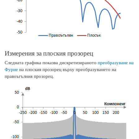
Измерения за плоския прозорец
Следната графика показва дискретизираното
преобразуване на
Фурие
на плоския прозорец върху преобразуването на
правоъгълния прозорец.