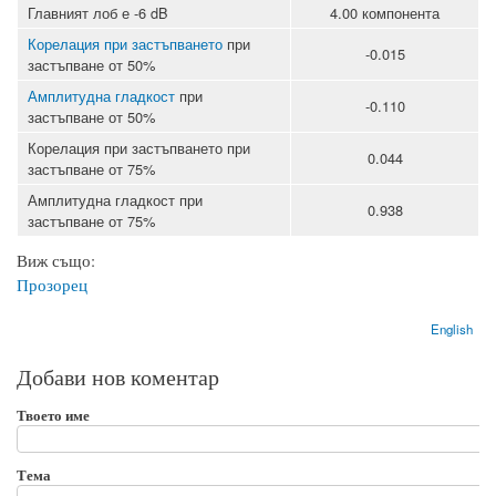
Главният лоб е -6 dB
4.00 компонента
Корелация при застъпването
при
-0.015
застъпване от 50%
Амплитудна гладкост
при
-0.110
застъпване от 50%
Корелация при застъпването при
0.044
застъпване от 75%
Амплитудна гладкост при
0.938
застъпване от 75%
Виж също:
Прозорец
English
Добави нов коментар
Твоето име
Тема