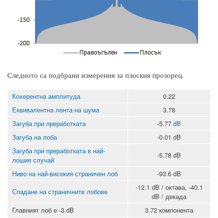
Следното са подбрани измерения за плоския прозорец.
Кохерентна амплитуда
0.22
Еквивалентна лента на шума
3.78
Загуба при преработката
-5.77
dB
Загуба на лоба
-0.01 dB
Загуба при преработката в най-
-5.78 dB
лошия случай
Ниво на най-високия страничен лоб
-93.6 dB
-12.1 dB / октава, -40.1
Спадане на страничните лобове
dB / декада
Главният лоб е -3 dB
3.72 компонента