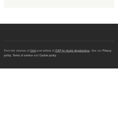
From the creators of
Orinj
and editors of
DSP for Audio Applications
. See our
Privacy
policy
,
Terms of service
and
Cookie policy
.