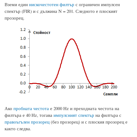
Вземи един
нискочестотен филтър
с ограничен импулсен
спектър (FIR) и с дължина N = 201. Следното е плоският
прозорец.
Ако
пробната честота
е 2000 Hz и преходната честота на
филтъра е 40 Hz, тогава
импулсният спектър
на филтъра с
правоъгълен прозорец
(без прозорец) и с плоския прозорец е
както следва.