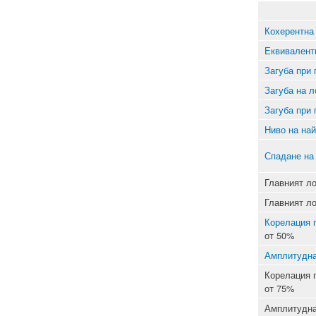
Кохерентна
Еквивалент
Загуба при 
Загуба на л
Загуба при 
Ниво на най
Спадане на
Главният ло
Главният ло
Корелация 
от 50%
Амплитудна
Корелация 
от 75%
Амплитудна