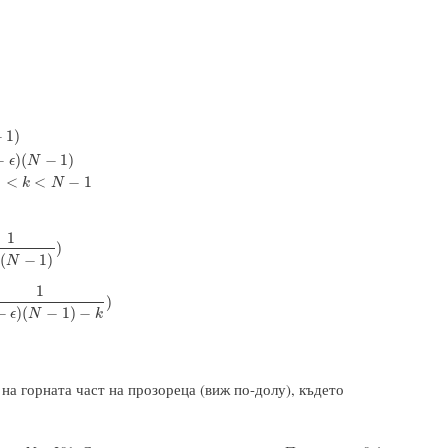
−
1
)
ϵ
(
N
−
1
)
≤
k
≤
(
1
−
ϵ
)
(
N
−
1
)
1
e
z
b
(
k
)
+
1
,
(
1
−
ϵ
)
(
N
−
1
)
<
k
<
N
−
1
0
,
k
=
N
−
1
−
)
(
−
1
)
ϵ
N
)
<
<
−
1
k
N
1
N
−
1
)
)
)
(
−
1
)
ϵ
N
1
)
(
N
−
1
)
−
k
)
)
−
)
(
−
1
)
−
ϵ
N
k
 на горната част на прозореца (виж по-долу), където