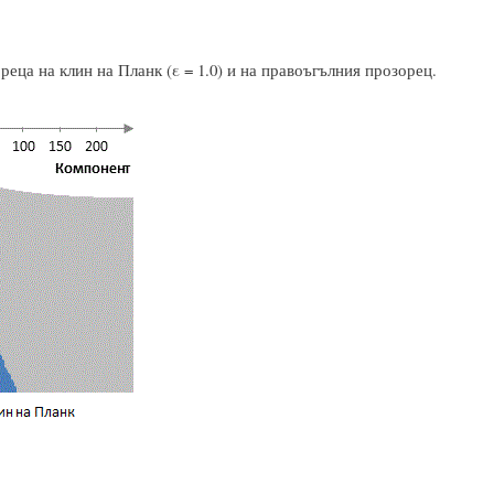
реца на клин на Планк (ε = 1.0) и на правоъгълния прозорец.