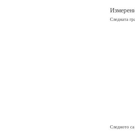
Измерени
Следната гр
Следното са