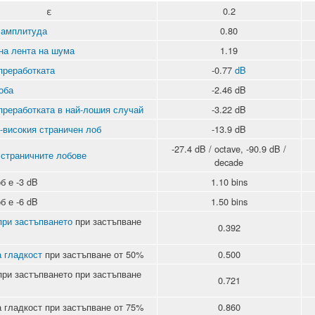
ε
0.2
 амплитуда
0.80
на лента на шума
1.19
преработката
-0.77
dB
оба
-2.46 dB
преработката в най-лошия случай
-3.22 dB
-високия страничен лоб
-13.9 dB
-27.4 dB / octave, -90.9 dB /
 страничните лобове
decade
б е -3 dB
1.10 bins
б е -6 dB
1.50 bins
при застъпването
при застъпване
0.392
 гладкост
при застъпване от 50%
0.500
при застъпването при застъпване
0.721
 гладкост при застъпване от 75%
0.860