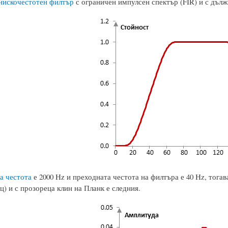
нискочестотен филтър
с ограничен импулсен спектър (FIR) и с дължи
а честота
е 2000 Hz и преходната честота на филтъра е 40 Hz, тога
ц) и с прозореца клин на Планк е следния.