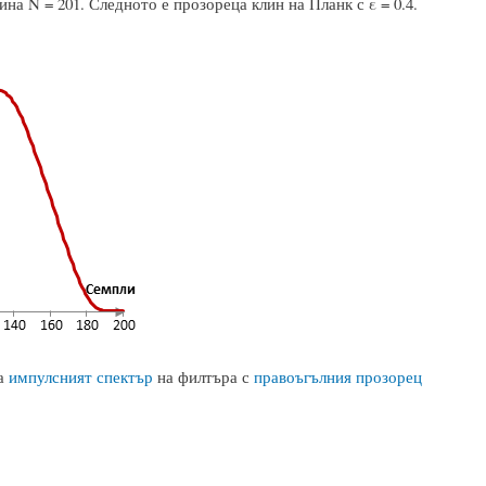
на N = 201. Следното е прозореца клин на Планк с ε = 0.4.
ва
импулсният спектър
на филтъра с
правоъгълния прозорец