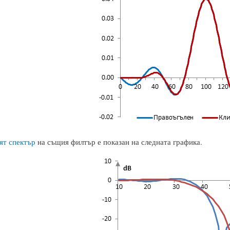
ят спектър
на същия филтър е показан на следната графика.