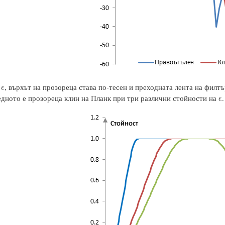
ε, върхът на прозореца става по-тесен и преходната лента на филтъ
едното е прозореца клин на Планк при три различни стойности на ε.