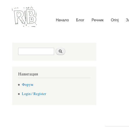
Начало
Блог
Речник
Orinj
З
Main menu
Search form
Search
Навигация
Форум
Login / Register