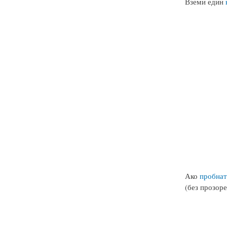
Вземи един
Ако
пробнат
(без прозоре