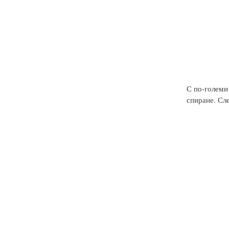
С по-големи 
спиране. Сл