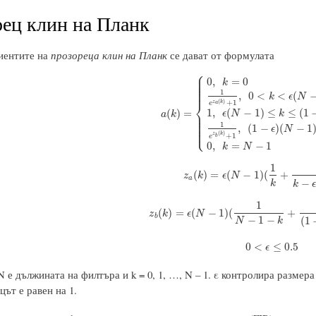
ец клин на Планк
иентите на
прозореца клин на Планк
се дават от формулата
⎧
⎪
⎪
0
,
=
0
⎪
k
⎪
⎪
⎪
1
,
0
<
<
(
k
ϵ
N
⎨
(
)
+
1
z
k
e
a
a
(
k
)
=
{
0
,
k
=
0
1
e
z
a
(
k
)
+
1
,
0
<
k
<
ϵ
(
N
−
1
)
1
,
1
,
(
−
1
)
≤
≤
(
1
(
)
=
⎪
ϵ
N
k
a
k
⎪
⎪
⎪
1
⎪
,
(
1
−
)
(
−
1
⎩
⎪
ϵ
N
(
)
z
k
+
1
e
b
0
,
=
−
1
k
N
1
z
a
(
k
)
=
ϵ
(
N
−
1
)
(
1
k
+
1
k
−
ϵ
(
(
)
=
(
−
1
)
(
+
z
k
ϵ
N
a
−
k
k
1
z
b
(
k
)
=
ϵ
(
N
−
1
)
(
1
N
−
1
−
k
+
1
(
1
−
ϵ
(
)
=
(
−
1
)
(
+
z
k
ϵ
N
b
−
1
−
(
1
N
k
0
<
ϵ
≤
0.5
0
<
≤
0.5
ϵ
N е дължината на филтъра и k = 0, 1, …, N – 1. ε контролира размера
цът е равен на 1.